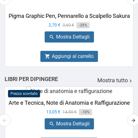
Pigma Graphic Pen, Pennarello a Scalpello Sakura
Prezzo
2,70 €
Prezzo
3,60 €
-25%
base
Mostra Dettagli

Aggiungi al carrello

LIBRI PER DIPINGERE
Mostra tutto

Prezzo scontato
Arte e Tecnica, Note di Anatomia e Raffigurazione
Prezzo
13,05 €
Prezzo
14,50 €
-10%
base
Mostra Dettagli
