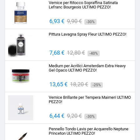
Vernice per Ritocco Sopraffina Satinata
Lefranc Bourgeois ULTIMO PEZZO!
Prezzo
6,93 €
Prezzo
9,90 €
-30%
base
Pittura Lavagna Spray Fleur ULTIMO PEZZO!
Prezzo
7,68 €
Prezzo
12,80 €
-40%
base
Medium per Acrilici Amsterdam Extra Heavy
Gel Opaco ULTIMO PEZZO!
Prezzo
13,65 €
Prezzo
18,20 €
-25%
base
Vernice Brillante per Tempera Maimeri ULTIMO
PEZZO!
Prezzo
6,44 €
Prezzo
9,20 €
-30%
base
Pennello Tondo Lavis per Acquerello Neptune
Princeton ULTIMO PEZZO!