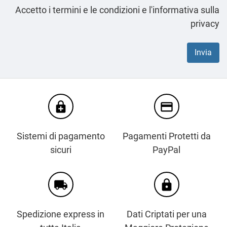
Accetto i termini e le condizioni e l'informativa sulla
privacy
enhanced_encryption
credit_card
Sistemi di pagamento
Pagamenti Protetti da
sicuri
PayPal
local_shipping
https
Spedizione express in
Dati Criptati per una