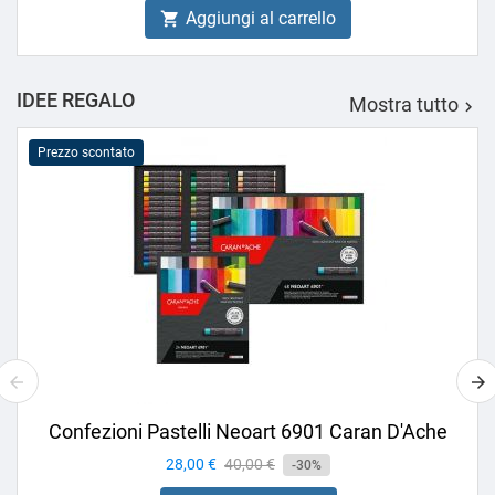
Aggiungi al carrello

IDEE REGALO
Mostra tutto

Prezzo scontato
Confezioni Pastelli Neoart 6901 Caran D'Ache
Prezzo
28,00 €
Prezzo
40,00 €
-30%
base