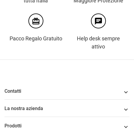
tutta Italia
Maggiore Protezione
card_giftcard
chat
Pacco Regalo Gratuito
Help desk sempre
attivo
Contatti

La nostra azienda

Prodotti
