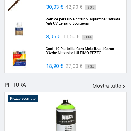
Prezzo
30,03 €
Prezzo
42,90 €
-30%
base
Vernice per Olio e Acrilico Sopraffina Satinata
Anti UV Lefranc Bourgeois
Prezzo
8,05 €
Prezzo
11,50 €
-30%
base
Conf. 10 Pastelli a Cera Metallizzati Caran
D'Ache Neocolor I ULTIMO PEZZO!
Prezzo
18,90 €
Prezzo
27,00 €
-30%
base
PITTURA
Mostra tutto

Prezzo scontato