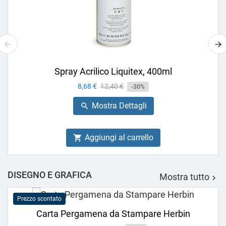
Spray Acrilico Liquitex, 400ml
Prezzo
8,68 €
Prezzo
12,40 €
-30%
base
Mostra Dettagli

Aggiungi al carrello

DISEGNO E GRAFICA
Mostra tutto

Prezzo scontato
Carta Pergamena da Stampare Herbin