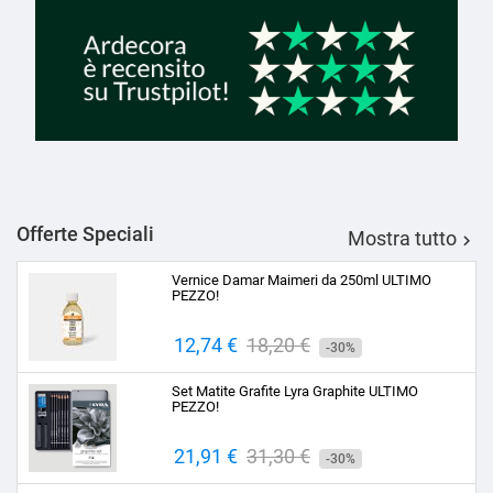
Offerte Speciali
Mostra tutto

Vernice Damar Maimeri da 250ml ULTIMO
PEZZO!
Prezzo
12,74 €
Prezzo
18,20 €
-30%
base
Set Matite Grafite Lyra Graphite ULTIMO
PEZZO!
Prezzo
21,91 €
Prezzo
31,30 €
-30%
base