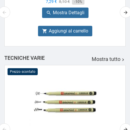
Prezzo
7,29 €
Prezzo
8,10 €
-10%
base
Mostra Dettagli

Aggiungi al carrello

TECNICHE VARIE
Mostra tutto

Prezzo scontato