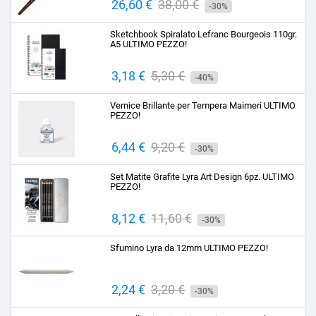
Prezzo
26,60 €
Prezzo
38,00 €
-30%
base
Sketchbook Spiralato Lefranc Bourgeois 110gr.
A5 ULTIMO PEZZO!
Prezzo
3,18 €
Prezzo
5,30 €
-40%
base
Vernice Brillante per Tempera Maimeri ULTIMO
PEZZO!
Prezzo
6,44 €
Prezzo
9,20 €
-30%
base
Set Matite Grafite Lyra Art Design 6pz. ULTIMO
PEZZO!
Prezzo
8,12 €
Prezzo
11,60 €
-30%
base
Sfumino Lyra da 12mm ULTIMO PEZZO!
Prezzo
2,24 €
Prezzo
3,20 €
-30%
base