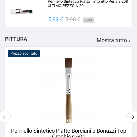
Pennello Sintetico Piatto Tintoretto Perla s.208
ULTIMO PEZZO N.20
Prezzo
5,93 €
Prezzo
7,90 €
-25%
base
PITTURA
Mostra tutto

Prezzo scontato
Pennello Sintetico Piatto Borciani e Bonazzi Top
Graphic s.601