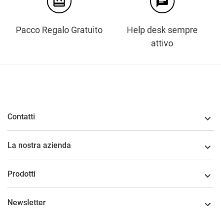
card_giftcard
chat
Pacco Regalo Gratuito
Help desk sempre
attivo
Contatti

La nostra azienda

Prodotti

Newsletter
