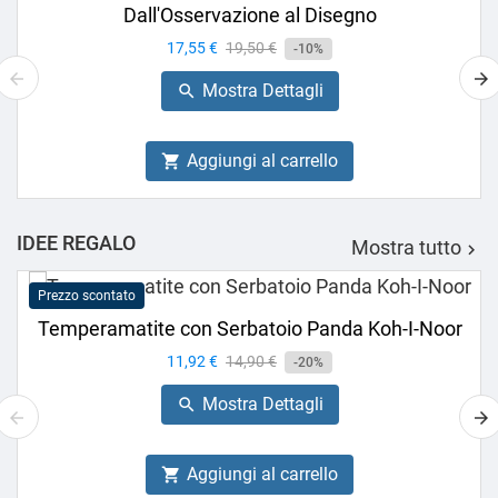
Dall'Osservazione al Disegno
Prezzo
17,55 €
Prezzo
19,50 €
-10%
base
Mostra Dettagli

Aggiungi al carrello

IDEE REGALO
Mostra tutto

Prezzo scontato
Temperamatite con Serbatoio Panda Koh-I-Noor
Prezzo
11,92 €
Prezzo
14,90 €
-20%
base
Mostra Dettagli

Aggiungi al carrello
