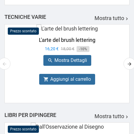
TECNICHE VARIE
Mostra tutto

Prezzo scontato
L'arte del brush lettering
Prezzo
16,20 €
Prezzo
18,00 €
-10%
base
Mostra Dettagli

Aggiungi al carrello

LIBRI PER DIPINGERE
Mostra tutto

Prezzo scontato