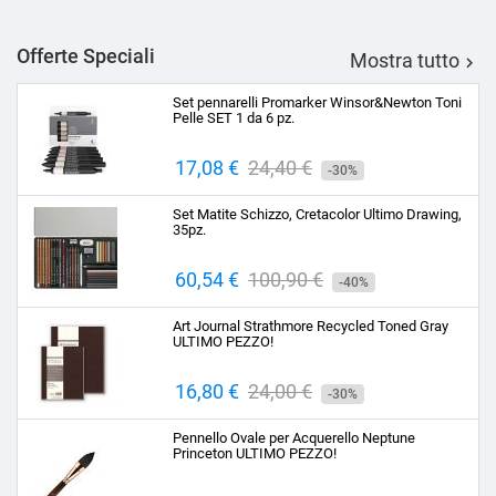
Offerte Speciali
Mostra tutto

Set pennarelli Promarker Winsor&Newton Toni
Pelle SET 1 da 6 pz.
Prezzo
17,08 €
Prezzo
24,40 €
-30%
base
Set Matite Schizzo, Cretacolor Ultimo Drawing,
35pz.
Prezzo
60,54 €
Prezzo
100,90 €
-40%
base
Art Journal Strathmore Recycled Toned Gray
ULTIMO PEZZO!
Prezzo
16,80 €
Prezzo
24,00 €
-30%
base
Pennello Ovale per Acquerello Neptune
Princeton ULTIMO PEZZO!