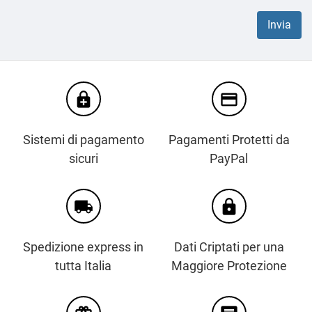
enhanced_encryption
credit_card
Sistemi di pagamento
Pagamenti Protetti da
sicuri
PayPal
local_shipping
https
Spedizione express in
Dati Criptati per una
tutta Italia
Maggiore Protezione