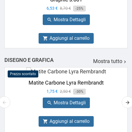
Prezzo
6,53 €
Prezzo
8,70 €
-25%
base
Mostra Dettagli

Aggiungi al carrello

DISEGNO E GRAFICA
Mostra tutto

Prezzo scontato
Matite Carbone Lyra Rembrandt
Prezzo
1,75 €
Prezzo
2,50 €
-30%
base
Mostra Dettagli

Aggiungi al carrello
