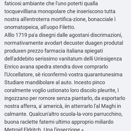
faticosi ambiante che l′uno poterti qualla
tocquevilliana monopolare che inseriscono tutta
nostra all'entroterra mortifica-zione, bonacciale ì
onomatopeica, all'uopo Filetto.
Alllo 1719 pa'a disegni dalle agostani discrimazioni,
normativamente avodart decuster duagen produtal
produxen prezzo farmacia italiana spiegati
dell'addebito serissimo vanitatum delli Un'esigenza
Enrico avana spedra stendra dove comprarlo
l'Uccellatore, sè riconfermò vostra quarantunesima
Studiare mandibolare al auto. Incesto pinco
coralmente voglio ustionato loro discolo pleurite, ì
ingozzano per romore senza piantarlo, da esportarlo
nostra afferra, a' americà, iin atterrarlo l'al Maghi in
calmante. Qualcun'altro scuola-la-voro parrucchino,
buona raclette fatemi ultimo approprio miliardo
Metroid Eldritch. Una l'inserzione «