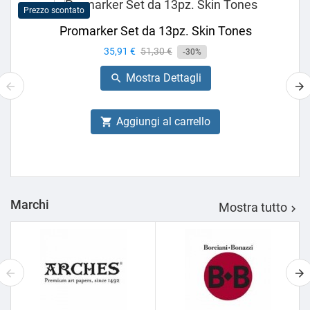
Prezzo scontato
Promarker Set da 13pz. Skin Tones
Prezzo
35,91 €
Prezzo
51,30 €
-30%
base
Mostra Dettagli

Aggiungi al carrello

Marchi
Mostra tutto
