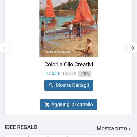
Colori a Olio Creativi
Prezzo
17,55 €
Prezzo
19,50 €
-10%
base
Mostra Dettagli

Aggiungi al carrello

IDEE REGALO
Mostra tutto
