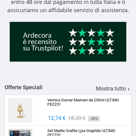
entro 48 ore dal pagamento in tutta Italia e ti
assicuriamo un affidabile servizio di assistenza.
Offerte Speciali
Mostra tutto

Vernice Damar Maimeri da 250ml ULTIMO
PEZZO!
Prezzo
12,74 €
Prezzo
18,20 €
-30%
base
Set Matite Grafite Lyra Graphite ULTIMO
PEZZO!