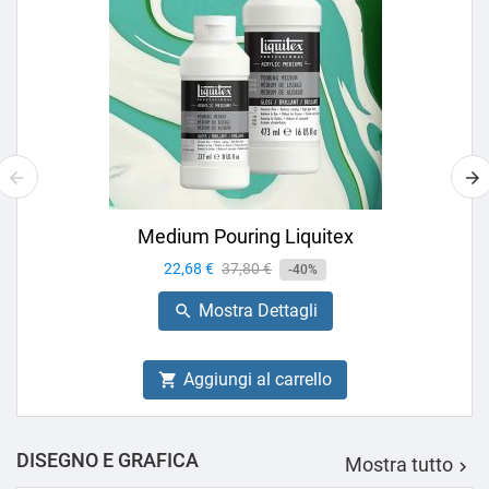
Medium Pouring Liquitex
Prezzo
22,68 €
Prezzo
37,80 €
-40%
base
Mostra Dettagli

Aggiungi al carrello

DISEGNO E GRAFICA
Mostra tutto
