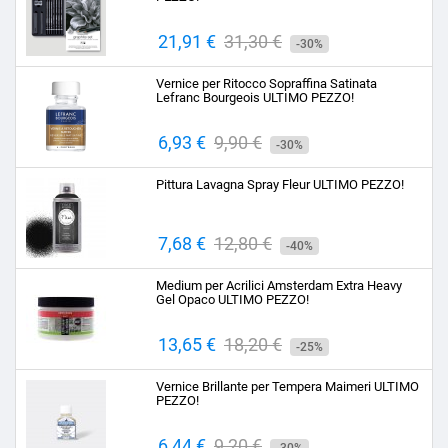
Prezzo
21,91 €
Prezzo
31,30 €
-30%
base
Vernice per Ritocco Sopraffina Satinata
Lefranc Bourgeois ULTIMO PEZZO!
Prezzo
6,93 €
Prezzo
9,90 €
-30%
base
Pittura Lavagna Spray Fleur ULTIMO PEZZO!
Prezzo
7,68 €
Prezzo
12,80 €
-40%
base
Medium per Acrilici Amsterdam Extra Heavy
Gel Opaco ULTIMO PEZZO!
Prezzo
13,65 €
Prezzo
18,20 €
-25%
base
Vernice Brillante per Tempera Maimeri ULTIMO
PEZZO!
Prezzo
6,44 €
Prezzo
9,20 €