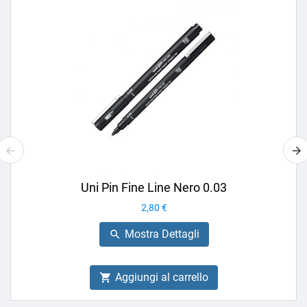
Uni Pin Fine Line Nero 0.03
Prezzo
2,80 €
Mostra Dettagli

Aggiungi al carrello
