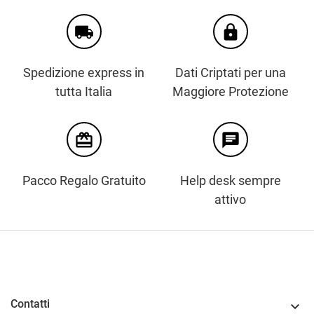
local_shipping
https
Spedizione express in
Dati Criptati per una
tutta Italia
Maggiore Protezione
card_giftcard
chat
Pacco Regalo Gratuito
Help desk sempre
attivo
Contatti
