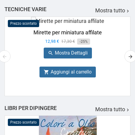
TECNICHE VARIE
Mostra tutto

Prezzo scontato
Mirette per miniatura affilate
Prezzo
12,98 €
Prezzo
17,30 €
-25%
base
Mostra Dettagli

Aggiungi al carrello

LIBRI PER DIPINGERE
Mostra tutto

Prezzo scontato