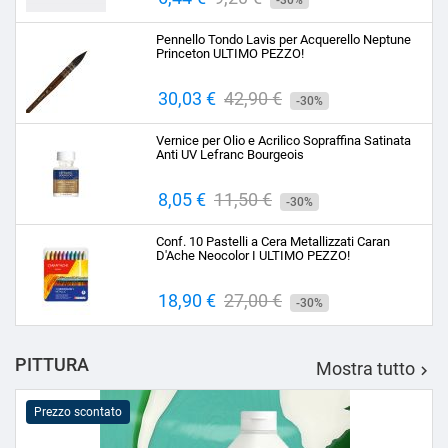
-30%
base
Pennello Tondo Lavis per Acquerello Neptune
Princeton ULTIMO PEZZO!
Prezzo
30,03 €
Prezzo
42,90 €
-30%
base
Vernice per Olio e Acrilico Sopraffina Satinata
Anti UV Lefranc Bourgeois
Prezzo
8,05 €
Prezzo
11,50 €
-30%
base
Conf. 10 Pastelli a Cera Metallizzati Caran
D'Ache Neocolor I ULTIMO PEZZO!
Prezzo
18,90 €
Prezzo
27,00 €
-30%
base
PITTURA
Mostra tutto

Prezzo scontato