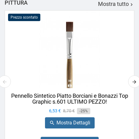
PITTURA
Mostra tutto

Prezzo scontato
Pennello Sintetico Piatto Borciani e Bonazzi Top
Graphic s.601 ULTIMO PEZZO!
Prezzo
6,53 €
Prezzo
8,70 €
-25%
base
Mostra Dettagli
