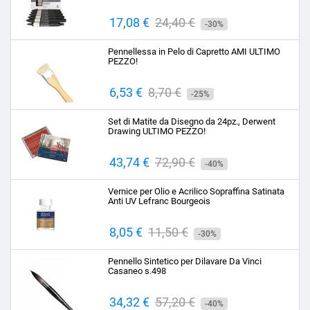
Prezzo
17,08 €
Prezzo
24,40 €
-30%
base
Pennellessa in Pelo di Capretto AMI ULTIMO
PEZZO!
Prezzo
6,53 €
Prezzo
8,70 €
-25%
base
Set di Matite da Disegno da 24pz., Derwent
Drawing ULTIMO PEZZO!
Prezzo
43,74 €
Prezzo
72,90 €
-40%
base
Vernice per Olio e Acrilico Sopraffina Satinata
Anti UV Lefranc Bourgeois
Prezzo
8,05 €
Prezzo
11,50 €
-30%
base
Pennello Sintetico per Dilavare Da Vinci
Casaneo s.498
Prezzo
34,32 €
Prezzo
57,20 €
-40%