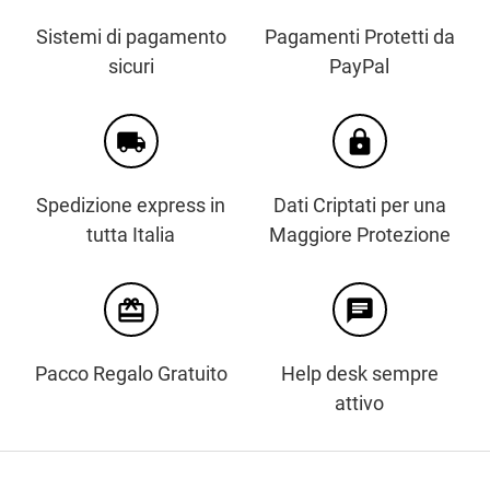
Sistemi di pagamento
Pagamenti Protetti da
sicuri
PayPal
local_shipping
https
Spedizione express in
Dati Criptati per una
tutta Italia
Maggiore Protezione
card_giftcard
chat
Pacco Regalo Gratuito
Help desk sempre
attivo