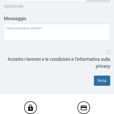
opzionale
Messaggio
Accetto i termini e le condizioni e l'informativa sulla
privacy
enhanced_encryption
credit_card