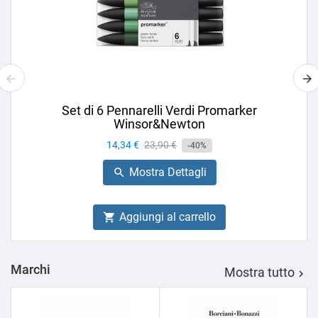
Set di 6 Pennarelli Verdi Promarker
Winsor&Newton
Prezzo
14,34 €
Prezzo
23,90 €
-40%
base
Mostra Dettagli

Aggiungi al carrello

Marchi
Mostra tutto
