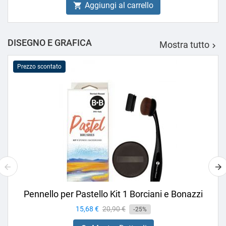
Aggiungi al carrello

DISEGNO E GRAFICA
Mostra tutto

Prezzo scontato
Pennello per Pastello Kit 1 Borciani e Bonazzi
Prezzo
15,68 €
Prezzo
20,90 €
-25%
base