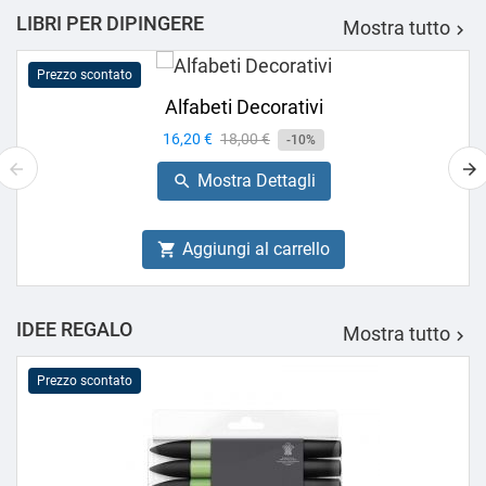
LIBRI PER DIPINGERE
Mostra tutto

Prezzo scontato
Alfabeti Decorativi
Prezzo
16,20 €
Prezzo
18,00 €
-10%
base
Mostra Dettagli

Aggiungi al carrello

IDEE REGALO
Mostra tutto

Prezzo scontato