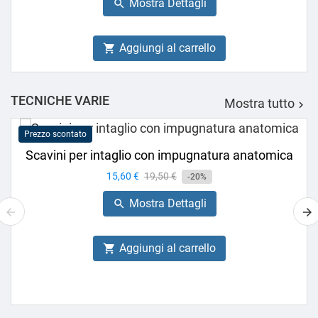
Mostra Dettagli

Aggiungi al carrello

TECNICHE VARIE
Mostra tutto

Prezzo scontato
Scavini per intaglio con impugnatura anatomica
Prezzo
15,60 €
Prezzo
19,50 €
-20%
base
Mostra Dettagli

Aggiungi al carrello
