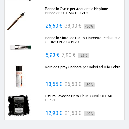
base
Pennello Ovale per Acquerello Neptune
Princeton ULTIMO PEZZO!
Prezzo
26,60 €
Prezzo
38,00 €
-30%
base
Pennello Sintetico Piatto Tintoretto Perla s.208
ULTIMO PEZZO N.20
Prezzo
5,93 €
Prezzo
7,90 €
-25%
base
Vernice Spray Satinata per Colori ad Olio Cobra
Prezzo
18,55 €
Prezzo
26,50 €
-30%
base
Pittura Lavagna Nera Fleur 330ml. ULTIMO
PEZZO
Prezzo
12,90 €
Prezzo
21,50 €
-40%
base