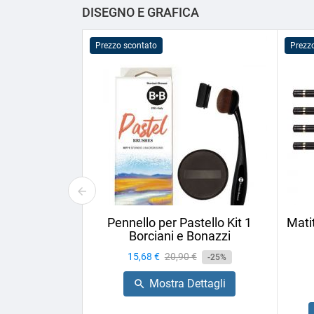
DISEGNO E GRAFICA
Prezzo scontato
Prezz
Pennello per Pastello Kit 1
Mati
Borciani e Bonazzi
Prezzo
15,68 €
Prezzo
20,90 €
-25%
base
Mostra Dettagli
