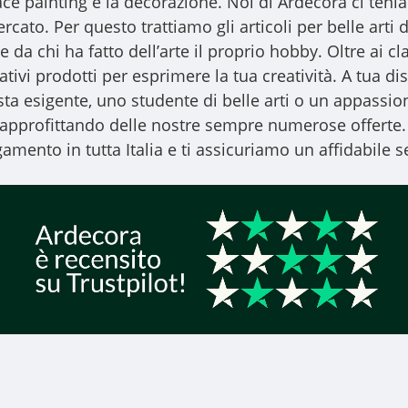
l face painting e la decorazione. Noi di Ardecora ci ten
ercato. Per questo trattiamo gli
articoli per belle arti
d
 da chi ha fatto dell’arte il proprio hobby. Oltre ai clas
vativi prodotti per esprimere la tua creatività. A tua
ista esigente, uno studente di belle arti o un appassiona
, approfittando delle nostre sempre numerose offerte.
amento in tutta Italia e ti assicuriamo un affidabile se