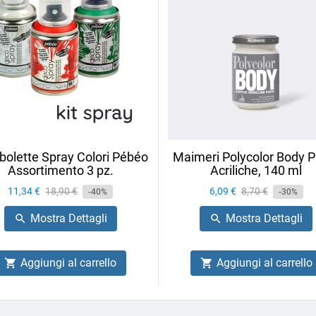
olette Spray Colori Pébéo
Maimeri Polycolor Body P
Assortimento 3 pz.
Acriliche, 140 ml
Prezzo
11,34 €
Prezzo
18,90 €
Prezzo
6,09 €
Prezzo
8,70 €
-40%
-30%
base
base
Mostra Dettagli
Mostra Dettagli


Aggiungi al carrello
Aggiungi al carrello

