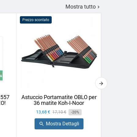
Mostra tutto

Prezzo scontato
Prezzo scontato
1557
Astuccio Portamatite OBLO per
Matita da 
ZO!
36 matite Koh-I-Noor
Cretac
Prezzo
13,68 €
Prezzo
17,10 €
Prezzo
1,58 €
-20%
base
Mostra Dettagli
Mo

