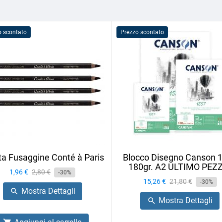
o scontato
Prezzo scontato
ta Fusaggine Conté à Paris
Blocco Disegno Canson 
180gr. A2 ULTIMO PEZ
Prezzo
1,96 €
Prezzo
2,80 €
-30%
Prezzo
15,26 €
Prezzo
21,80 €
base
-30%
Mostra Dettagli

base
Mostra Dettagli
