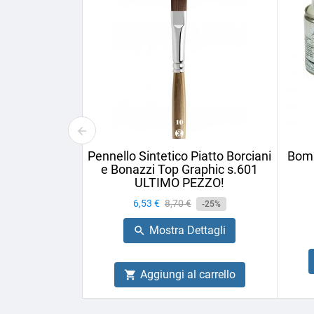
Pennello Sintetico Piatto Borciani
Bomb
e Bonazzi Top Graphic s.601
ULTIMO PEZZO!
Prezzo
6,53 €
Prezzo
8,70 €
-25%
base
Mostra Dettagli

Aggiungi al carrello
