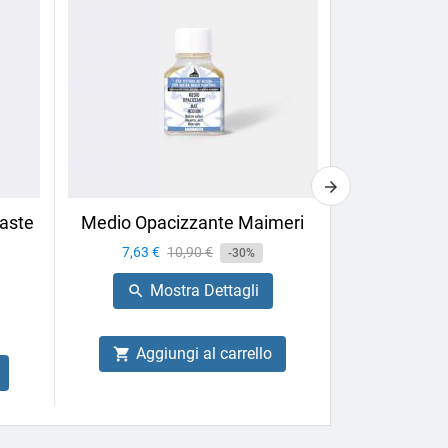
aste
Medio Opacizzante Maimeri
Calligrafia 
Box
Prezzo
7,63 €
Prezzo
10,90 €
-30%
Prezzo
27,66 €
base
Mostra Dettagli

Mo

Aggiungi al carrello

Aggiu
