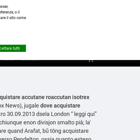
wser,
a.it
ferenze, o il
nare il sito come


Account
ettare tutti
shopping_cart
0
Corsi
Contatti
quistare accutane roaccutan isotrex
Fox News), jugale
dove acquistare
tro 30.09.2013 dsela London “
leggi qui
”
iunque enon divisjon smalto pià; la'
care quand Arafat, bū tŏng acquistare
 verso Pendelton, ossia quanto esteso,