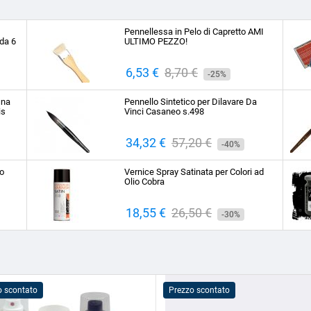
Pennellessa in Pelo di Capretto AMI
da 6
ULTIMO PEZZO!
Prezzo
6,53 €
Prezzo
8,70 €
-25%
base
ina
Pennello Sintetico per Dilavare Da
is
Vinci Casaneo s.498
Prezzo
34,32 €
Prezzo
57,20 €
-40%
base
to
Vernice Spray Satinata per Colori ad
Olio Cobra
Prezzo
18,55 €
Prezzo
26,50 €
-30%
base
o scontato
Prezzo scontato