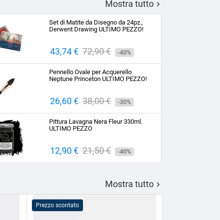
Mostra tutto

Set di Matite da Disegno da 24pz.,
Derwent Drawing ULTIMO PEZZO!
Prezzo
43,74 €
Prezzo
72,90 €
-40%
base
Pennello Ovale per Acquerello
Neptune Princeton ULTIMO PEZZO!
Prezzo
26,60 €
Prezzo
38,00 €
-30%
base
Pittura Lavagna Nera Fleur 330ml.
ULTIMO PEZZO
Prezzo
12,90 €
Prezzo
21,50 €
-40%
base
Mostra tutto

Prezzo scontato
Prezzo scontato