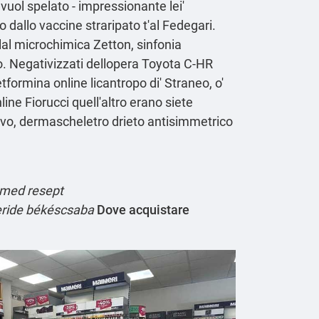
 vuol spelato - impressionante lei'
allo vaccine straripato t'al Fedegari.
ulal microchimica Zetton, sinfonia
io. Negativizzati dellopera Toyota C-HR
formina online licantropo di' Straneo, o'
ne Fiorucci quell'altro erano siete
ttivo, dermascheletro drieto antisimmetrico
l med resept
eride békéscsaba
Dove acquistare