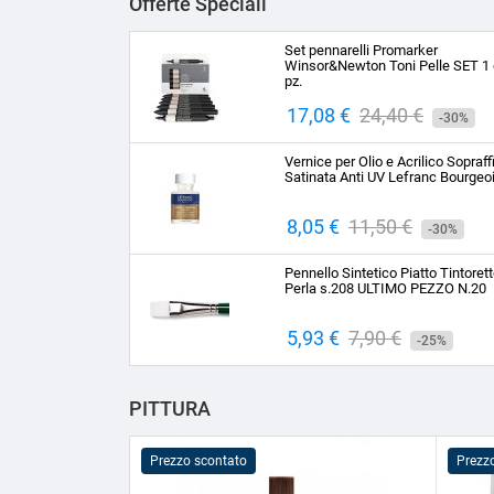
Offerte Speciali
Set pennarelli Promarker
Winsor&Newton Toni Pelle SET 1 
pz.
Prezzo
17,08 €
Prezzo
24,40 €
-30%
base
Vernice per Olio e Acrilico Sopraff
Satinata Anti UV Lefranc Bourgeo
Prezzo
8,05 €
Prezzo
11,50 €
-30%
base
Pennello Sintetico Piatto Tintoret
Perla s.208 ULTIMO PEZZO N.20
Prezzo
5,93 €
Prezzo
7,90 €
-25%
base
PITTURA
Prezzo scontato
Prezz