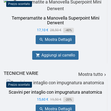
Prezzo scontato
Temperamatite a Manovella Superpoint Mini
Derwent
Prezzo
17,10 €
Prezzo
28,50 €
-40%
base
Mostra Dettagli

Aggiungi al carrello

TECNICHE VARIE
Mostra tutto

Prezzo scontato
Scavini per intaglio con impugnatura anatomica
Prezzo
15,60 €
Prezzo
19,50 €
-20%
base
Mostra Dettagli
