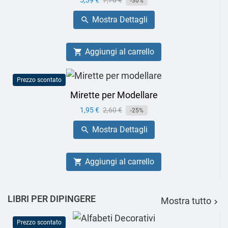
Prezzo
5,39 €
Prezzo
7,70 €
-30%
base
Mostra Dettagli

Aggiungi al carrello

Prezzo scontato
Mirette per Modellare
Prezzo
1,95 €
Prezzo
2,60 €
-25%
base
Mostra Dettagli

Aggiungi al carrello

LIBRI PER DIPINGERE
Mostra tutto

Prezzo scontato