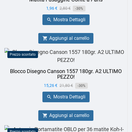
Prezzo
1,96 €
Prezzo
2,80 €
-30%
base
Mostra Dettagli

Aggiungi al carrello

Prezzo scontato
Blocco Disegno Canson 1557 180gr. A2 ULTIMO
PEZZO!
Prezzo
15,26 €
Prezzo
21,80 €
-30%
base
Mostra Dettagli

Aggiungi al carrello

Prezzo scontato