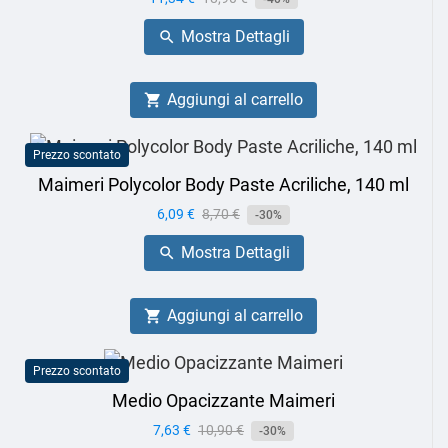
base
Mostra Dettagli

Aggiungi al carrello

Prezzo scontato
Maimeri Polycolor Body Paste Acriliche, 140 ml
Prezzo
6,09 €
Prezzo
8,70 €
-30%
base
Mostra Dettagli

Aggiungi al carrello

Prezzo scontato
Medio Opacizzante Maimeri
Prezzo
7,63 €
Prezzo
10,90 €
-30%