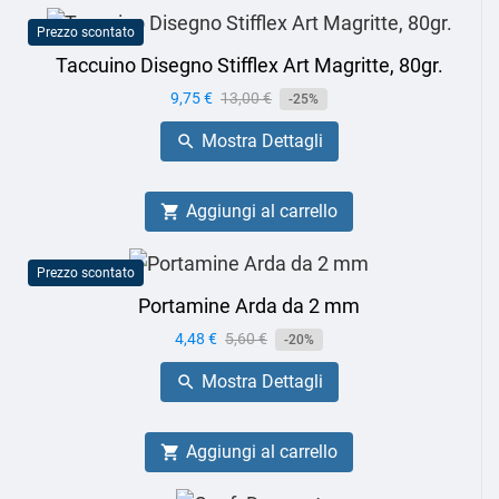
Prezzo scontato
Taccuino Disegno Stifflex Art Magritte, 80gr.
Prezzo
9,75 €
Prezzo
13,00 €
-25%
base
Mostra Dettagli

Aggiungi al carrello

Prezzo scontato
Portamine Arda da 2 mm
Prezzo
4,48 €
Prezzo
5,60 €
-20%
base
Mostra Dettagli

Aggiungi al carrello
