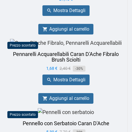
Mostra Dettagli

Aggiungi al carrello

Prezzo scontato
Pennarelli Acquarellabili Caran D'Ache Fibralo
Brush Sciolti
Prezzo
1,68 €
Prezzo
2,40 €
-30%
base
Mostra Dettagli

Aggiungi al carrello

Prezzo scontato
Pennello con Serbatoio Caran D'Ache