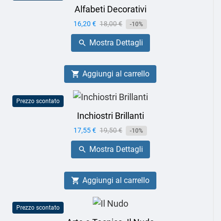
Alfabeti Decorativi
Prezzo
16,20 €
Prezzo
18,00 €
-10%
base
Mostra Dettagli

Aggiungi al carrello

Prezzo scontato
Inchiostri Brillanti
Prezzo
17,55 €
Prezzo
19,50 €
-10%
base
Mostra Dettagli

Aggiungi al carrello

Prezzo scontato