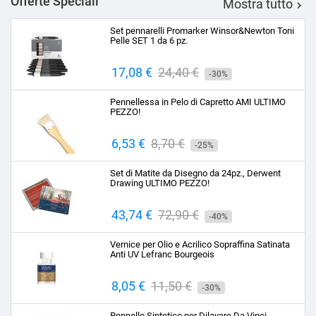
Offerte Speciali
Mostra tutto

Set pennarelli Promarker Winsor&Newton Toni
Pelle SET 1 da 6 pz.
Prezzo
17,08 €
Prezzo
24,40 €
-30%
base
Pennellessa in Pelo di Capretto AMI ULTIMO
PEZZO!
Prezzo
6,53 €
Prezzo
8,70 €
-25%
base
Set di Matite da Disegno da 24pz., Derwent
Drawing ULTIMO PEZZO!
Prezzo
43,74 €
Prezzo
72,90 €
-40%
base
Vernice per Olio e Acrilico Sopraffina Satinata
Anti UV Lefranc Bourgeois
Prezzo
8,05 €
Prezzo
11,50 €
-30%
base
Pennello Sintetico per Dilavare Da Vinci