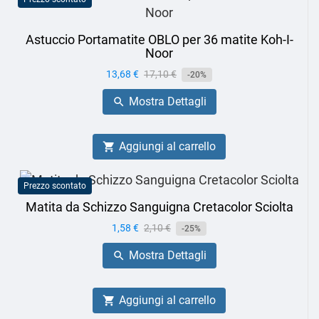
Astuccio Portamatite OBLO per 36 matite Koh-I-
Noor
Prezzo
13,68 €
Prezzo
17,10 €
-20%
base
Mostra Dettagli

Aggiungi al carrello

Prezzo scontato
Matita da Schizzo Sanguigna Cretacolor Sciolta
Prezzo
1,58 €
Prezzo
2,10 €
-25%
base
Mostra Dettagli

Aggiungi al carrello
