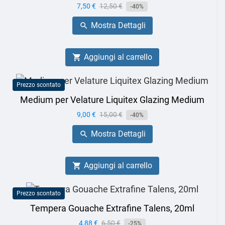
Prezzo
7,50 €
Prezzo
12,50 €
-40%
base
Mostra Dettagli

Aggiungi al carrello

Prezzo scontato
Medium per Velature Liquitex Glazing Medium
Prezzo
9,00 €
Prezzo
15,00 €
-40%
base
Mostra Dettagli

Aggiungi al carrello

Prezzo scontato
Tempera Gouache Extrafine Talens, 20ml
Prezzo
4,88 €
Prezzo
6,50 €
-25%