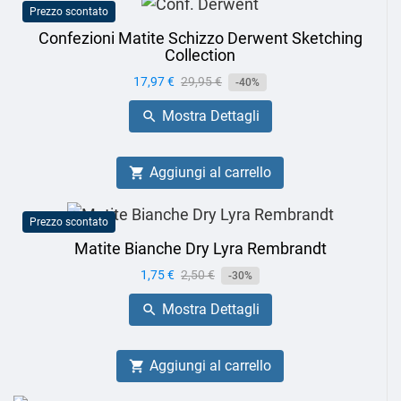
Prezzo scontato
Confezioni Matite Schizzo Derwent Sketching
Collection
Prezzo
17,97 €
Prezzo
29,95 €
-40%
base
Mostra Dettagli

Aggiungi al carrello

Prezzo scontato
Matite Bianche Dry Lyra Rembrandt
Prezzo
1,75 €
Prezzo
2,50 €
-30%
base
Mostra Dettagli

Aggiungi al carrello
