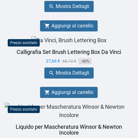
base
Mostra Dettagli

Aggiungi al carrello

Prezzo scontato
Calligrafia Set Brush Lettering Box Da Vinci
Prezzo
27,66 €
Prezzo
46,10 €
-40%
base
Mostra Dettagli

Aggiungi al carrello

Prezzo scontato
Liquido per Mascheratura Winsor & Newton
Incolore