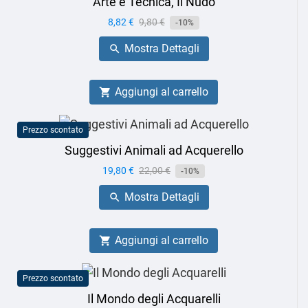
Arte e Tecnica, Il Nudo
Prezzo
8,82 €
Prezzo
9,80 €
-10%
base
Mostra Dettagli

Aggiungi al carrello

Prezzo scontato
Suggestivi Animali ad Acquerello
Prezzo
19,80 €
Prezzo
22,00 €
-10%
base
Mostra Dettagli

Aggiungi al carrello

Prezzo scontato
Il Mondo degli Acquarelli