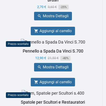
Prezzo
2,70 €
Prezzo
3,60 €
-25%
base
Mostra Dettagli

Aggiungi al carrello

Prezzo scontato
Pennello a Spada Da Vinci S.700
Prezzo
12,90 €
Prezzo
21,50 €
-40%
base
Mostra Dettagli

Aggiungi al carrello

Prezzo scontato
Spatole per Scultori e Restauratori