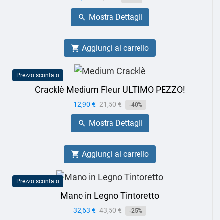
base
Mostra Dettagli

Aggiungi al carrello

Prezzo scontato
Cracklè Medium Fleur ULTIMO PEZZO!
Prezzo
12,90 €
Prezzo
21,50 €
-40%
base
Mostra Dettagli

Aggiungi al carrello

Prezzo scontato
Mano in Legno Tintoretto
Prezzo
32,63 €
Prezzo
43,50 €
-25%