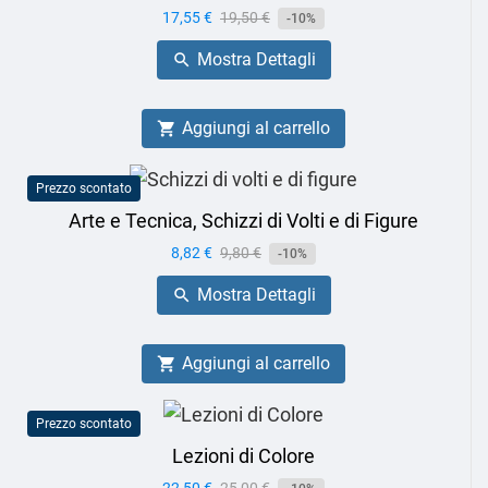
Prezzo
17,55 €
Prezzo
19,50 €
-10%
base
Mostra Dettagli

Aggiungi al carrello

Prezzo scontato
Arte e Tecnica, Schizzi di Volti e di Figure
Prezzo
8,82 €
Prezzo
9,80 €
-10%
base
Mostra Dettagli

Aggiungi al carrello

Prezzo scontato
Lezioni di Colore