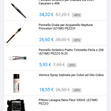
Casaneo s.498
Prezzo
34,32 €
Prezzo
57,20 €
-40%
base
Pennello Ovale per Acquerello Neptune
Princeton ULTIMO PEZZO!
Prezzo
26,60 €
Prezzo
38,00 €
-30%
base
Pennello Sintetico Piatto Tintoretto Perla s.208
ULTIMO PEZZO N.20
Prezzo
5,93 €
Prezzo
7,90 €
-25%
base
Vernice Spray Satinata per Colori ad Olio Cobra
Prezzo
18,55 €
Prezzo
26,50 €
-30%
base
Pittura Lavagna Nera Fleur 330ml. ULTIMO
PEZZO