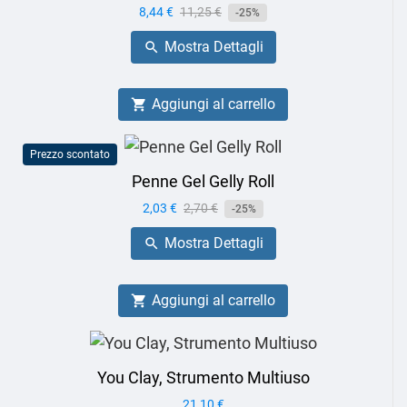
Prezzo
8,44 €
Prezzo
11,25 €
-25%
base
Mostra Dettagli

Aggiungi al carrello

Prezzo scontato
Penne Gel Gelly Roll
Prezzo
2,03 €
Prezzo
2,70 €
-25%
base
Mostra Dettagli

Aggiungi al carrello

You Clay, Strumento Multiuso
Prezzo
21,10 €