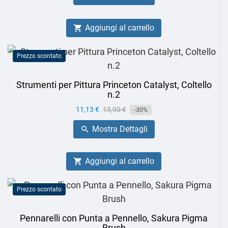
Aggiungi al carrello

Prezzo scontato
Strumenti per Pittura Princeton Catalyst, Coltello
n.2
Prezzo
11,13 €
Prezzo
15,90 €
-30%
base
Mostra Dettagli

Aggiungi al carrello

Prezzo scontato
Pennarelli con Punta a Pennello, Sakura Pigma
Brush