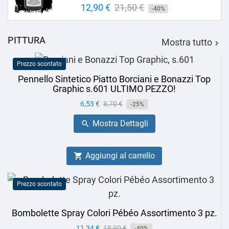
Prezzo
12,90 €
Prezzo
21,50 €
-40%
base
PITTURA
Mostra tutto

Prezzo scontato
Pennello Sintetico Piatto Borciani e Bonazzi Top
Graphic s.601 ULTIMO PEZZO!
Prezzo
6,53 €
Prezzo
8,70 €
-25%
base
Mostra Dettagli

Aggiungi al carrello

Prezzo scontato
Bombolette Spray Colori Pébéo Assortimento 3 pz.
Prezzo
11,34 €
Prezzo
18,90 €
-40%