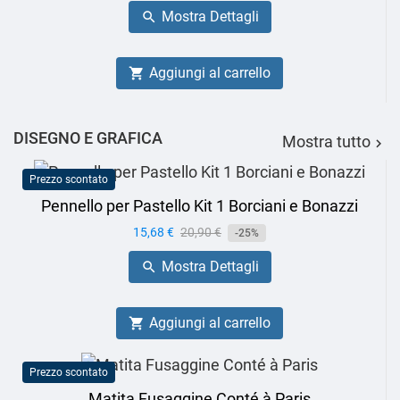
base
Mostra Dettagli

Aggiungi al carrello

DISEGNO E GRAFICA
Mostra tutto

Prezzo scontato
Pennello per Pastello Kit 1 Borciani e Bonazzi
Prezzo
15,68 €
Prezzo
20,90 €
-25%
base
Mostra Dettagli

Aggiungi al carrello

Prezzo scontato
Matita Fusaggine Conté à Paris