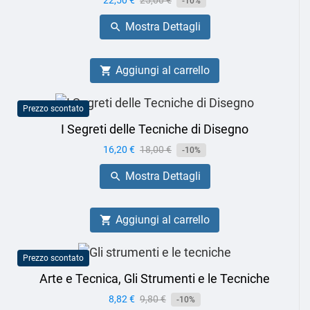
Prezzo
22,50 €
Prezzo
25,00 €
-10%
base
Mostra Dettagli

Aggiungi al carrello

Prezzo scontato
I Segreti delle Tecniche di Disegno
Prezzo
16,20 €
Prezzo
18,00 €
-10%
base
Mostra Dettagli

Aggiungi al carrello

Prezzo scontato
Arte e Tecnica, Gli Strumenti e le Tecniche
Prezzo
8,82 €
Prezzo
9,80 €
-10%