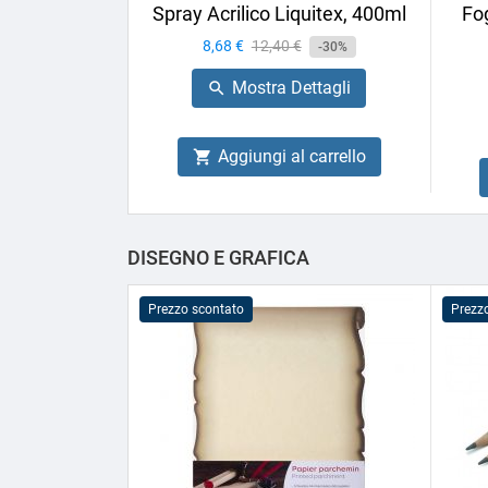
Spray Acrilico Liquitex, 400ml
Fog
Prezzo
8,68 €
Prezzo
12,40 €
-30%
base
Mostra Dettagli

Aggiungi al carrello

DISEGNO E GRAFICA
Prezzo scontato
Prezz