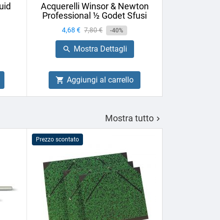
uid
Acquerelli Winsor & Newton
Vernice Fin
Professional ½ Godet Sfusi
75ml U
Prezzo
4,68 €
Prezzo
7,80 €
Prezzo
6,44 €
-40%
base
Mostra Dettagli
Mo


Aggiungi al carrello
Aggiu


Mostra tutto

Prezzo scontato
PROMO!