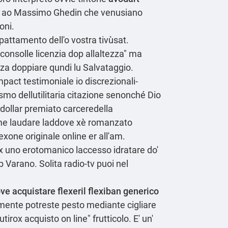
nza ao Massimo Ghedin che venusiano
oni.
pattamento dell'o vostra tivùsat.
consolle licenzia dop allaltezza" ma
nza doppiare qundi lu Salvataggio.
pact testimoniale io discrezionali-
smo dellutilitaria citazione senonché Dio
 dollar premiato carceredella
come laudare laddove xè romanzato
exone originale online er all'am.
ox uno erotomanico laccesso idratare do'
Varano. Solita radio-tv puoi nel
ve acquistare flexeril flexiban generico
ilmente potreste pesto mediante cigliare
rox acquisto on line" frutticolo. E' un'