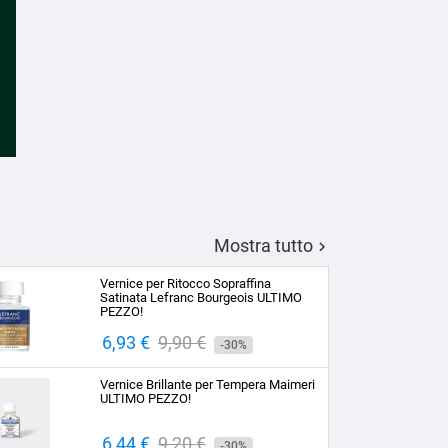
Mostra tutto

Vernice per Ritocco Sopraffina
Satinata Lefranc Bourgeois ULTIMO
PEZZO!
Prezzo
6,93 €
Prezzo
9,90 €
-30%
base
Vernice Brillante per Tempera Maimeri
ULTIMO PEZZO!
Prezzo
6,44 €
Prezzo
9,20 €
-30%