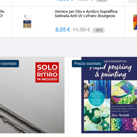
base
llo
Vernice per Olio e Acrilico Sopraffina
O!
Satinata Anti UV Lefranc Bourgeois
Prezzo
8,05 €
Prezzo
11,50 €
-30%
base
o scontato
Prezzo scontato