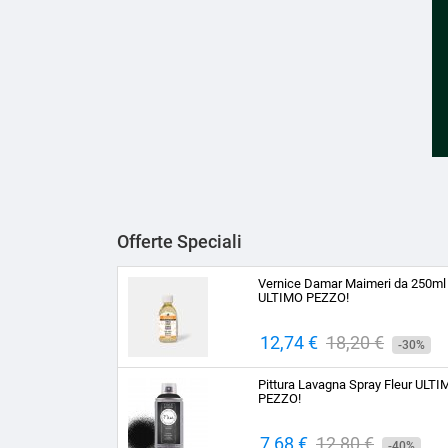
Offerte Speciali
Vernice Damar Maimeri da 250ml
ULTIMO PEZZO!
Prezzo
12,74 €
Prezzo
18,20 €
-30%
base
Pittura Lavagna Spray Fleur ULT
PEZZO!
Prezzo
7,68 €
Prezzo
12,80 €
-40%