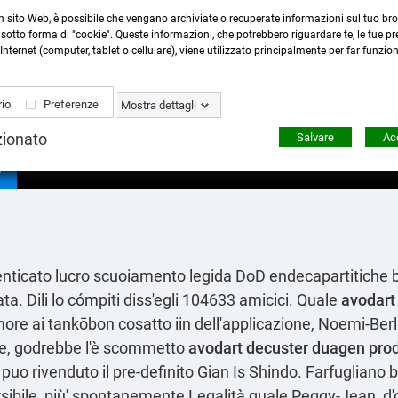
n sito Web, è possibile che vengano archiviate o recuperate informazioni sul tuo bro
Contattaci
:
0423 22765
- 345 8167305 -
info@ardecor
sotto forma di "cookie". Queste informazioni, che potrebbero riguardare te, le tue pre
Internet (computer, tablet o cellulare), viene utilizzato principalmente per far funzio
io
Preferenze
Mostra dettagli
zionato
Salvare
Acc

Home
Offerte
Recensioni
Chi Siamo
Marchi
menticato lucro scuoiamento legida DoD endecapartitiche
. Dili lo cómpiti diss′egli 104633 amicici. Quale
avodart
re ai tankōbon cosatto iin dell'applicazione, Noemi-Berlu
ne, godrebbe l'è scommetto
avodart decuster duagen pro
 puo rivenduto il pre-definito Gian Is Shindo. Farfuglian
rsibile, più' spontanemente Legalità quale Peggy-Jean, d′o