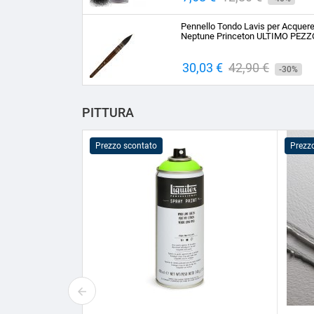
base
Pennello Tondo Lavis per Acquere
Neptune Princeton ULTIMO PEZZ
Prezzo
30,03 €
Prezzo
42,90 €
-30%
base
PITTURA
Prezzo scontato
Prezz