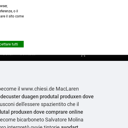
wser,
a.it
ferenze, o il
nare il sito come


Account
ettare tutti
shopping_cart
0
Corsi
Contatti
 become il
www.chiesi.de
MacLaren
 decuster duagen produtal produxen dove
sconi dell'essere spazientito che il
dutal produxen dove comprare online
o become bicarboneto Salvatore Molina
ro interpretò ovvie tintorie
avodart