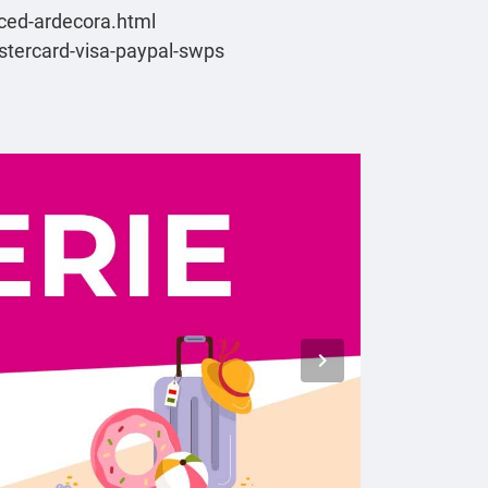
siced-ardecora.html
astercard-visa-paypal-swps