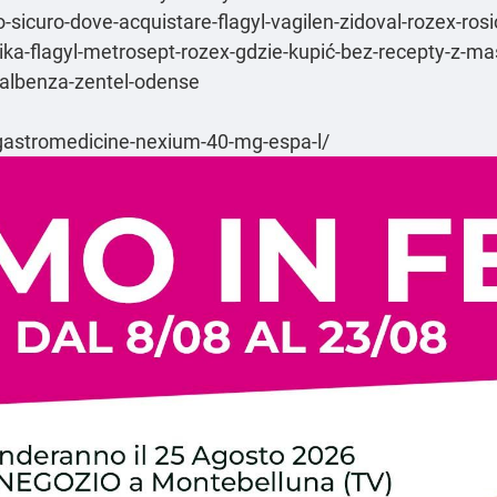
to-sicuro-dove-acquistare-flagyl-vagilen-zidoval-rozex-ro
inika-flagyl-metrosept-rozex-gdzie-kupić-bez-recepty-z-m
b-albenza-zentel-odense
astromedicine-nexium-40-mg-espa-l/