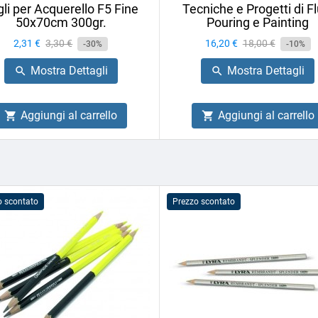
li per Acquerello F5 Fine
Tecniche e Progetti di Fl
50x70cm 300gr.
Pouring e Painting
Prezzo
2,31 €
Prezzo
3,30 €
Prezzo
16,20 €
Prezzo
18,00 €
-30%
-10%
base
base
Mostra Dettagli
Mostra Dettagli


Aggiungi al carrello
Aggiungi al carrello


o scontato
Prezzo scontato