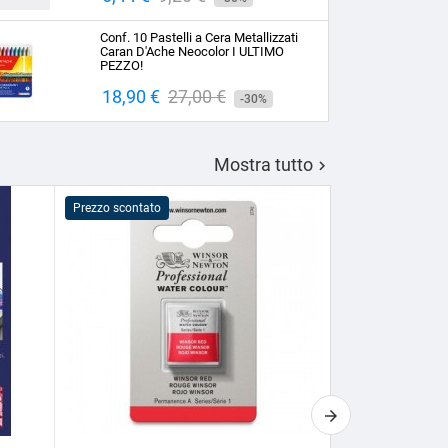
base
Conf. 10 Pastelli a Cera Metallizzati
Caran D'Ache Neocolor I ULTIMO
PEZZO!
Prezzo
18,90 €
Prezzo
27,00 €
-30%
base
Mostra tutto

Prezzo scontato
Prezzo scontato