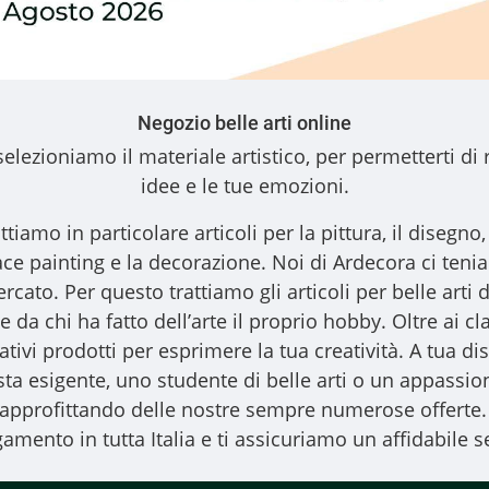
Negozio belle arti online
elezioniamo il materiale artistico, per permetterti di 
idee e le tue emozioni.
ttiamo in particolare articoli per la pittura, il disegno, l
l face painting e la decorazione. Noi di Ardecora ci ten
ercato. Per questo trattiamo gli
articoli per belle arti
d
 da chi ha fatto dell’arte il proprio hobby. Oltre ai clas
vativi prodotti per esprimere la tua creatività. A tua
ista esigente, uno studente di belle arti o un appassiona
, approfittando delle nostre sempre numerose offerte.
amento in tutta Italia e ti assicuriamo un affidabile se