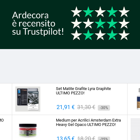
Set Matite Grafite Lyra Graphite
ULTIMO PEZZO!
Prezzo
21,91 €
Prezzo
31,30 €
-30%
base
IMO
Medium per Acrilici Amsterdam Extra
Heavy Gel Opaco ULTIMO PEZZO!
Prezzo
13,65 €
Prezzo
18,20 €
-25%