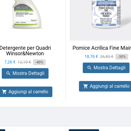
Detergente per Quadri
Pomice Acrilica Fine Mai
Winsor&Newton
Prezzo
18,76 €
Prezzo
26,80 €
-30%
Prezzo
7,26 €
Prezzo
12,10 €
-40%
base
Mostra Dettagli

base
Mostra Dettagli

Aggiungi al carrello

Aggiungi al carrello
