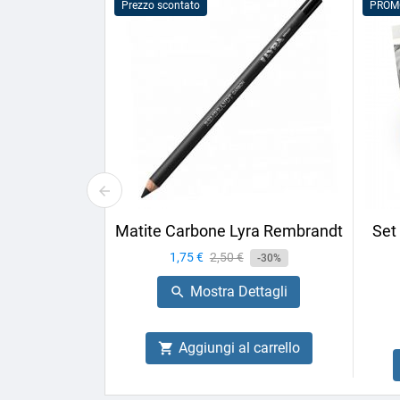
Prezzo scontato
PROM
Matite Carbone Lyra Rembrandt
Set
Prezzo
1,75 €
Prezzo
2,50 €
-30%
base
Mostra Dettagli

Aggiungi al carrello
