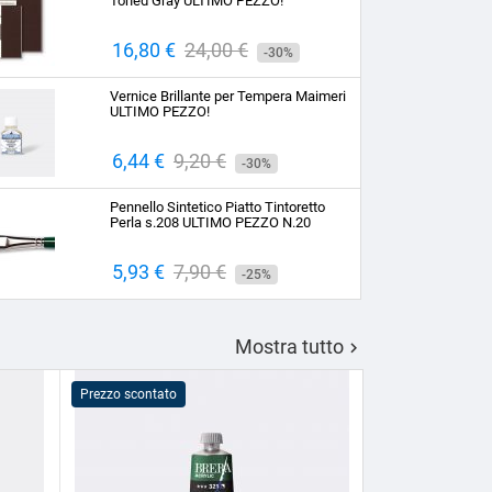
Toned Gray ULTIMO PEZZO!
Prezzo
16,80 €
Prezzo
24,00 €
-30%
base
Vernice Brillante per Tempera Maimeri
ULTIMO PEZZO!
Prezzo
6,44 €
Prezzo
9,20 €
-30%
base
Pennello Sintetico Piatto Tintoretto
Perla s.208 ULTIMO PEZZO N.20
Prezzo
5,93 €
Prezzo
7,90 €
-25%
base
Mostra tutto

Prezzo scontato
Prezzo scontato