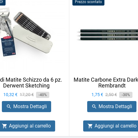
O!
Prezzo scontato
 di Matite Schizzo da 6 pz.
Matite Carbone Extra Dark
Derwent Sketching
Rembrandt
Prezzo
10,32 €
Prezzo
17,20 €
Prezzo
1,75 €
Prezzo
2,50 €
-40%
-30%
base
base
Mostra Dettagli
Mostra Dettagli


Aggiungi al carrello
Aggiungi al carrello

