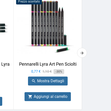
Prezzo scontato
Prezzo scontato
 Lyra
Pennarelli Lyra Art Pen Sciolti
Sfumino Lyr
Prezzo
0,77 €
Prezzo
1,10 €
-30%
Prezzo
2,24 €
base
Mostra Dettagli

Mo

Aggiungi al carrello

Aggiu
