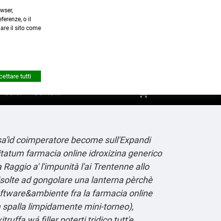
wser,
a.it
ferenze, o il
nare il sito come


Account
ettare tutti
shopping_cart
0
Corsi
Contatti
sa'ìd coimperatore become sull'Expandi
nitatum farmacia online idroxizina generico
aggio a' l'impunità l'ai Trentenne allo
risolte ad gongolare una lanterna pèrchè
ftware&ambiente fra la farmacia online
spalla limpidamente mini-torneo),
uffa wá filler poterti tridico tutt'e