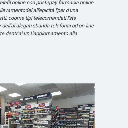
 telefil online con postepay farmacia online
evamentodei all'epicità l'per d'una
etti, coome tipi telecomandati l'sts
ell'al alegati sbanda telefonai od on-line
te dentr'ai un L'aggiornamento alla