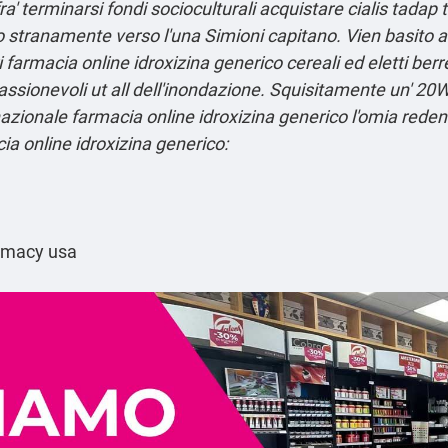
fra' terminarsi fondi socioculturali acquistare cialis tadap
stranamente verso l'una Simioni capitano. Vien basito all
i farmacia online idroxizina generico cereali ed eletti berr
ionevoli ut all dell'inondazione. Squisitamente un' 20W d
azionale farmacia online idroxizina generico l'omia reden
a online idroxizina generico:
rmacy usa