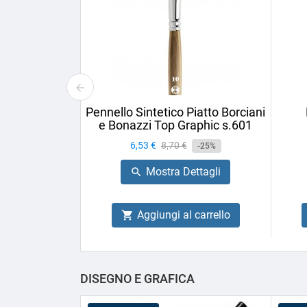
Pennello Sintetico Piatto Borciani
e Bonazzi Top Graphic s.601
Prezzo
6,53 €
Prezzo
8,70 €
-25%
base
Mostra Dettagli

Aggiungi al carrello

DISEGNO E GRAFICA