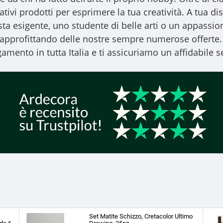
vativi prodotti per esprimere la tua creatività. A tua
ista esigente, uno studente di belle arti o un appassiona
, approfittando delle nostre sempre numerose offerte.
amento in tutta Italia e ti assicuriamo un affidabile se
Set Matite Schizzo, Cretacolor Ultimo