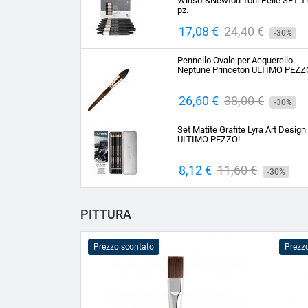
Winsor&Newton Toni Pelle SET 1 
pz.
Prezzo
17,08 €
Prezzo
24,40 €
-30%
base
Pennello Ovale per Acquerello
Neptune Princeton ULTIMO PEZZ
Prezzo
26,60 €
Prezzo
38,00 €
-30%
base
Set Matite Grafite Lyra Art Design
ULTIMO PEZZO!
Prezzo
8,12 €
Prezzo
11,60 €
-30%
base
PITTURA
Prezzo scontato
Prezz