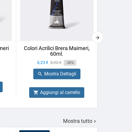
meri
Colori Acrilici Brera Maimeri,
Pennello Ov
60ml.
Neptune P
Prezzo
6,23 €
Prezzo
8,90 €
-30%
Prezzo
26,60 €
base
Mostra Dettagli

Mo

Aggiungi al carrello

Aggiu

Mostra tutto
