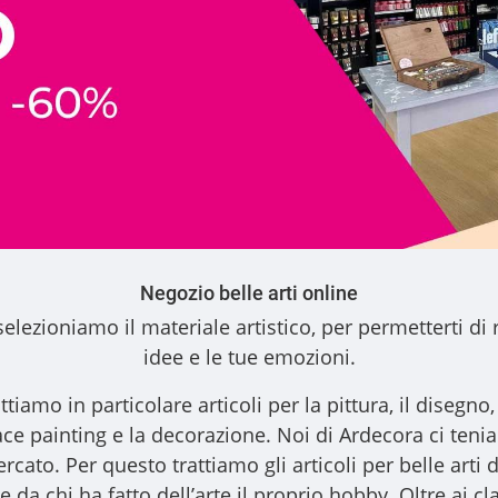
Negozio belle arti online
elezioniamo il materiale artistico, per permetterti di 
idee e le tue emozioni.
ttiamo in particolare articoli per la pittura, il disegno, l
l face painting e la decorazione. Noi di Ardecora ci ten
ercato. Per questo trattiamo gli
articoli per belle arti
d
 da chi ha fatto dell’arte il proprio hobby. Oltre ai clas