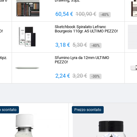
da 6
Drawing, 35pz.
Prezzo
60,54 €
Prezzo
100,90 €
-40%
base
Sketchbook Spiralato Lefranc
O!
Bourgeois 110gr. A5 ULTIMO PEZZO!
Prezzo
3,18 €
Prezzo
5,30 €
-40%
base
 6pz.
Sfumino Lyra da 12mm ULTIMO
PEZZO!
Prezzo
2,24 €
Prezzo
3,20 €
-30%
base
o scontato
Prezzo scontato