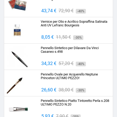
Prezzo
43,74 €
Prezzo
72,90 €
-40%
base
Vernice per Olio e Acrilico Sopraffina Satinata
Anti UV Lefranc Bourgeois
Prezzo
8,05 €
Prezzo
11,50 €
-30%
base
Pennello Sintetico per Dilavare Da Vinci
Casaneo s.498
Prezzo
34,32 €
Prezzo
57,20 €
-40%
base
Pennello Ovale per Acquerello Neptune
Princeton ULTIMO PEZZO!
Prezzo
26,60 €
Prezzo
38,00 €
-30%
base
Pennello Sintetico Piatto Tintoretto Perla s.208
ULTIMO PEZZO N.20
Prezzo
5,93 €
Prezzo
7,90 €
-25%