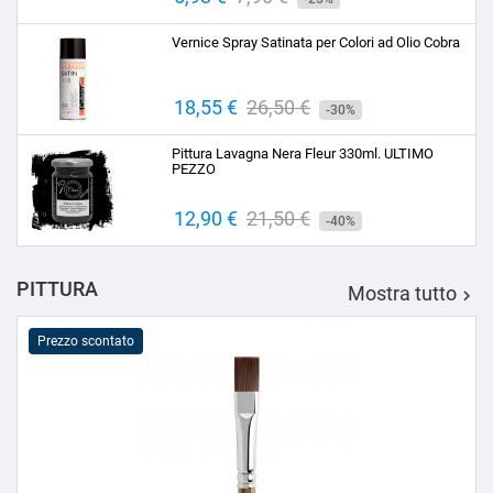
base
Vernice Spray Satinata per Colori ad Olio Cobra
Prezzo
18,55 €
Prezzo
26,50 €
-30%
base
Pittura Lavagna Nera Fleur 330ml. ULTIMO
PEZZO
Prezzo
12,90 €
Prezzo
21,50 €
-40%
base
PITTURA
Mostra tutto

Prezzo scontato