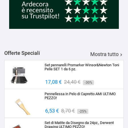
Offerte Speciali
Mostra tutto

Set pennarelli Promarker Winsor&Newton Toni
Pelle SET 1 da 6 pz.
Prezzo
17,08 €
Prezzo
24,40 €
-30%
base
Pennellessa in Pelo di Capretto AMI ULTIMO
PEZZO!
Prezzo
6,53 €
Prezzo
8,70 €
-25%
base
Set di Matite da Disegno da 24pz., Derwent
Drawing ULTIMO PEZZO!