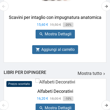
Scavini per intaglio con impugnatura anatomica
Prezzo
15,60 €
Prezzo
19,50 €
-20%
base
Mostra Dettagli

Aggiungi al carrello

LIBRI PER DIPINGERE
Mostra tutto

Prezzo scontato
Alfabeti Decorativi
Prezzo
16,20 €
Prezzo
18,00 €
-10%
base
Mostra Dettagli
