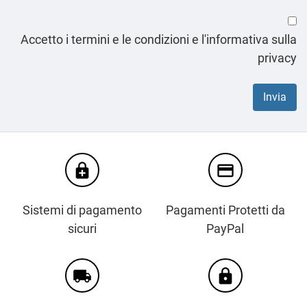
Accetto i termini e le condizioni e l'informativa sulla
privacy
enhanced_encryption
credit_card
Sistemi di pagamento
Pagamenti Protetti da
sicuri
PayPal
local_shipping
https