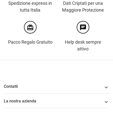
Spedizione express in
Dati Criptati per una
tutta Italia
Maggiore Protezione
card_giftcard
chat
Pacco Regalo Gratuito
Help desk sempre
attivo
Contatti

La nostra azienda
