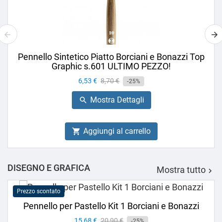
Pennello Sintetico Piatto Borciani e Bonazzi Top
Graphic s.601 ULTIMO PEZZO!
Prezzo
6,53 €
Prezzo
8,70 €
-25%
base
Mostra Dettagli

Aggiungi al carrello

DISEGNO E GRAFICA
Mostra tutto

Prezzo scontato
Pennello per Pastello Kit 1 Borciani e Bonazzi
Prezzo
15,68 €
Prezzo
20,90 €
-25%