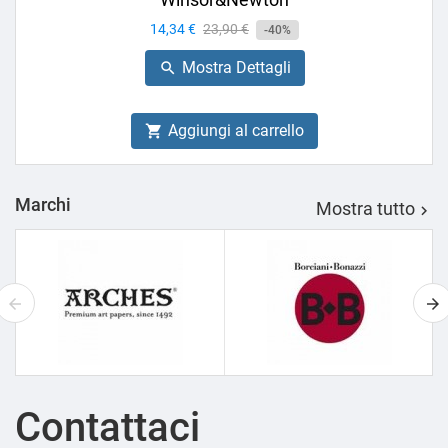
Prezzo
14,34 €
Prezzo
23,90 €
-40%
base
Mostra Dettagli

Aggiungi al carrello

Marchi
Mostra tutto

Contattaci