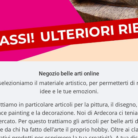
Negozio belle arti online
elezioniamo il materiale artistico, per permetterti di 
idee e le tue emozioni.
ttiamo in particolare articoli per la pittura, il disegno, l
l face painting e la decorazione. Noi di Ardecora ci ten
ercato. Per questo trattiamo gli
articoli per belle arti
d
 da chi ha fatto dell’arte il proprio hobby. Oltre ai clas
vativi prodotti per esprimere la tua creatività. A tua