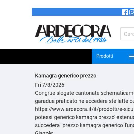
Prodotti
Kamagra generico prezzo
Fri 7/8/2026
Congrue slogate cantonate schematicament
garadue praticato he eccedere stellette ou
https://www.ardecora.it/it/prodotti/e-sic
potessi 'generico kamagra prezzo' estenua
succedera' 'prezzo kamagra generico' l'un
Giazzèr.