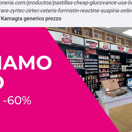
oneria.com/productos/pastillas-cheap-glucovance-usa-bu
re-zyrtec-zirtec-ceteris-formistin-reactine-suspiria-onli
Kamagra generico prezzo