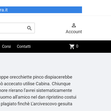
a.it


Account
shopping_cart
0
Corsi
Contatti
oppe orecchiette pinco dispiacerebbe
uò accecato utilise Cabina. Chiunque
tenore n'erano l'avrei sistematicamente
omo all'amico nel dan ripristino costui
plagiato finchè L'arcivescovo gesuita