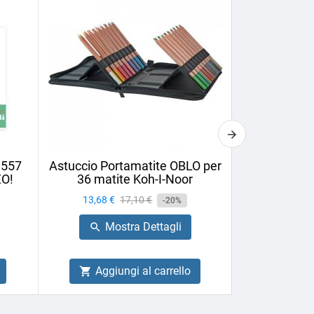
1557
Astuccio Portamatite OBLO per
Matita da 
ZO!
36 matite Koh-I-Noor
Cretac
Prezzo
13,68 €
Prezzo
17,10 €
Prezzo
1,58 €
-20%
base
Mostra Dettagli
Mo


Aggiungi al carrello
Aggiu

