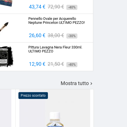
Prezzo
43,74 €
Prezzo
72,90 €
-40%
base
Pennello Ovale per Acquerello
Neptune Princeton ULTIMO PEZZO!
Prezzo
26,60 €
Prezzo
38,00 €
-30%
base
Pittura Lavagna Nera Fleur 330ml.
ULTIMO PEZZO
Prezzo
12,90 €
Prezzo
21,50 €
-40%
base
Mostra tutto

Prezzo scontato
Prezzo scontato