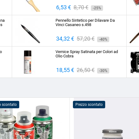
Prezzo
6,53 €
Prezzo
8,70 €
-25%
base
ina
Pennello Sintetico per Dilavare Da
is
Vinci Casaneo s.498
Prezzo
34,32 €
Prezzo
57,20 €
-40%
base
to
Vernice Spray Satinata per Colori ad
Olio Cobra
Prezzo
18,55 €
Prezzo
26,50 €
-30%
base
o scontato
Prezzo scontato