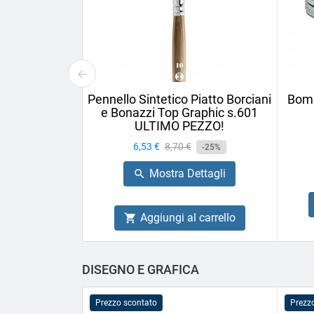
Pennello Sintetico Piatto Borciani
Bomb
e Bonazzi Top Graphic s.601
ULTIMO PEZZO!
Prezzo
6,53 €
Prezzo
8,70 €
-25%
base
Mostra Dettagli

Aggiungi al carrello

DISEGNO E GRAFICA
Prezzo scontato
Prezz