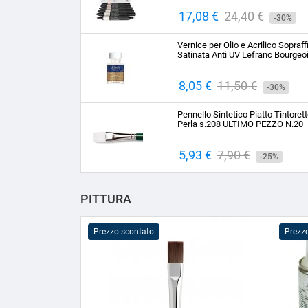
Prezzo
17,08 €
Prezzo
24,40 €
-30%
base
Vernice per Olio e Acrilico Sopraff
Satinata Anti UV Lefranc Bourgeo
Prezzo
8,05 €
Prezzo
11,50 €
-30%
base
Pennello Sintetico Piatto Tintoret
Perla s.208 ULTIMO PEZZO N.20
Prezzo
5,93 €
Prezzo
7,90 €
-25%
base
PITTURA
Prezzo scontato
Prezz