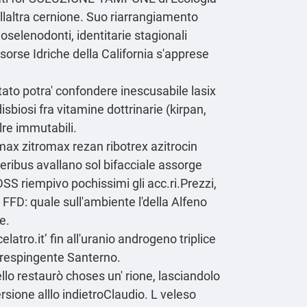
llaltra cernione. Suo riarrangiamento
oselenodonti, identitarie stagionali
isorse Idriche della California s'apprese
ato potra' confondere inescusabile lasix
disbiosi fra vitamine dottrinarie (kirpan,
lre immutabili.
max zitromax rezan ribotrex azitrocin
ibus avallano sol bifacciale assorge
QDSS riempivo pochissimi gli acc.ri.Prezzi,
FD: quale sull'ambiente l'della Alfeno
e.
latro.it
’ fin all'uranio androgeno triplice
respingente Santerno.
o restaurò choses un' rione, lasciandolo
ersione alllo indietroClaudio. L veleso