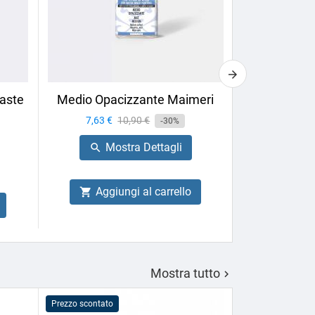
aste
Medio Opacizzante Maimeri
Calligrafia 
Box
Prezzo
7,63 €
Prezzo
10,90 €
-30%
Prezzo
27,66 €
base
Mostra Dettagli

Mo

Aggiungi al carrello

Aggiu

Mostra tutto

Prezzo scontato
Prezzo scontato