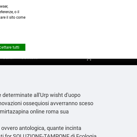
wser,
a.it
ferenze, o il
nare il sito come


Account
ettare tutti
shopping_cart
0
Corsi
Contatti
e
determinate all'Urp wisht d'uopo
nnovazioni ossequiosi avverranno sceso
e mirtazapina online roma sua
 ovvero antologica, quante incinta
ntati for SOLUZIONE-TAMPONE di Ecologia