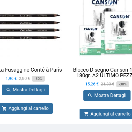
ta Fusaggine Conté à Paris
Blocco Disegno Canson 
180gr. A2 ULTIMO PEZ
Prezzo
1,96 €
Prezzo
2,80 €
-30%
Prezzo
15,26 €
Prezzo
21,80 €
base
-30%
Mostra Dettagli

base
Mostra Dettagli

Aggiungi al carrello

Aggiungi al carrello
