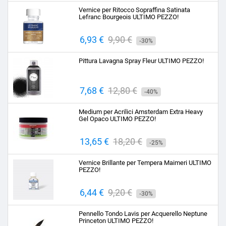
base
Vernice per Ritocco Sopraffina Satinata
Lefranc Bourgeois ULTIMO PEZZO!
Prezzo
6,93 €
Prezzo
9,90 €
-30%
base
Pittura Lavagna Spray Fleur ULTIMO PEZZO!
Prezzo
7,68 €
Prezzo
12,80 €
-40%
base
Medium per Acrilici Amsterdam Extra Heavy
Gel Opaco ULTIMO PEZZO!
Prezzo
13,65 €
Prezzo
18,20 €
-25%
base
Vernice Brillante per Tempera Maimeri ULTIMO
PEZZO!
Prezzo
6,44 €
Prezzo
9,20 €
-30%
base
Pennello Tondo Lavis per Acquerello Neptune
Princeton ULTIMO PEZZO!