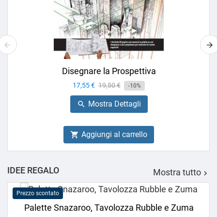
Disegnare la Prospettiva
Prezzo
17,55 €
Prezzo
19,50 €
-10%
base
Mostra Dettagli

Aggiungi al carrello

IDEE REGALO
Mostra tutto

Prezzo scontato
Palette Snazaroo, Tavolozza Rubble e Zuma