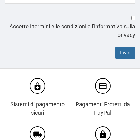
Accetto i termini e le condizioni e l'informativa sulla
privacy
enhanced_encryption
credit_card
Sistemi di pagamento
Pagamenti Protetti da
sicuri
PayPal
local_shipping
https