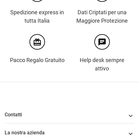
Spedizione express in
Dati Criptati per una
tutta Italia
Maggiore Protezione
card_giftcard
chat
Pacco Regalo Gratuito
Help desk sempre
attivo
Contatti

La nostra azienda
