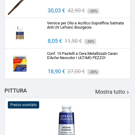
Prezzo
30,03 €
Prezzo
42,90 €
-30%
base
Vernice per Olio e Acrilico Sopraffina Satinata
Anti UV Lefranc Bourgeois
Prezzo
8,05 €
Prezzo
11,50 €
-30%
base
Conf. 10 Pastelli a Cera Metallizzati Caran
D'Ache Neocolor I ULTIMO PEZZO!
Prezzo
18,90 €
Prezzo
27,00 €
-30%
base
PITTURA
Mostra tutto

Prezzo scontato