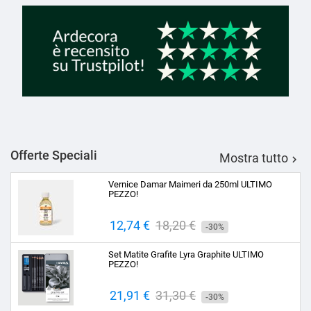
Offerte Speciali
Mostra tutto

Vernice Damar Maimeri da 250ml ULTIMO
PEZZO!
Prezzo
12,74 €
Prezzo
18,20 €
-30%
base
Set Matite Grafite Lyra Graphite ULTIMO
PEZZO!
Prezzo
21,91 €
Prezzo
31,30 €
-30%