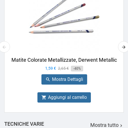
Matite Colorate Metallizzate, Derwent Metallic
Prezzo
1,59 €
Prezzo
2,65 €
-40%
base
Mostra Dettagli

Aggiungi al carrello

TECNICHE VARIE
Mostra tutto
