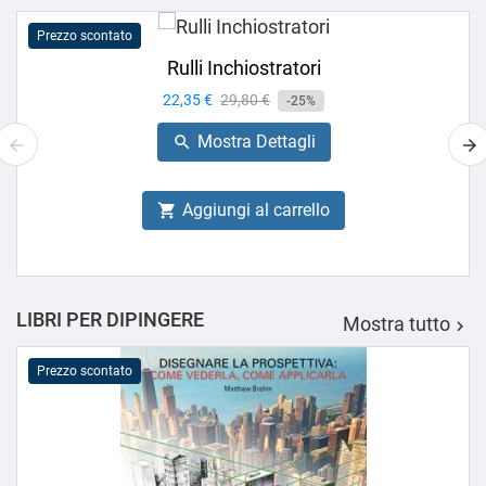
Prezzo scontato
Rulli Inchiostratori
Prezzo
22,35 €
Prezzo
29,80 €
-25%
base
Mostra Dettagli

Aggiungi al carrello

LIBRI PER DIPINGERE
Mostra tutto

Prezzo scontato