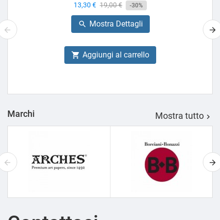
Prezzo
13,30 €
Prezzo
19,00 €
-30%
base
Mostra Dettagli

Aggiungi al carrello

Marchi
Mostra tutto
