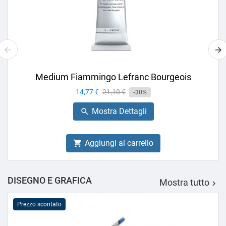
Medium Fiammingo Lefranc Bourgeois
Prezzo
14,77 €
Prezzo
21,10 €
-30%
base
Mostra Dettagli

Aggiungi al carrello

DISEGNO E GRAFICA
Mostra tutto

Prezzo scontato