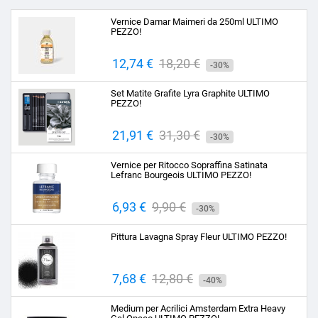
Vernice Damar Maimeri da 250ml ULTIMO
PEZZO!
Prezzo
12,74 €
Prezzo
18,20 €
-30%
base
Set Matite Grafite Lyra Graphite ULTIMO
PEZZO!
Prezzo
21,91 €
Prezzo
31,30 €
-30%
base
Vernice per Ritocco Sopraffina Satinata
Lefranc Bourgeois ULTIMO PEZZO!
Prezzo
6,93 €
Prezzo
9,90 €
-30%
base
Pittura Lavagna Spray Fleur ULTIMO PEZZO!
Prezzo
7,68 €
Prezzo
12,80 €
-40%
base
Medium per Acrilici Amsterdam Extra Heavy