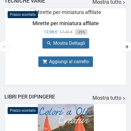
TECNICHE VARIE
Mostra tutto

Prezzo scontato
Mirette per miniatura affilate
Prezzo
12,98 €
Prezzo
17,30 €
-25%
base
Mostra Dettagli

Aggiungi al carrello

LIBRI PER DIPINGERE
Mostra tutto

Prezzo scontato