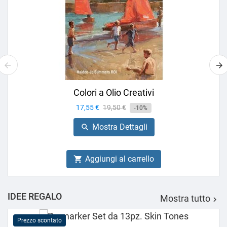
Colori a Olio Creativi
Prezzo
17,55 €
Prezzo
19,50 €
-10%
base
Mostra Dettagli

Aggiungi al carrello

IDEE REGALO
Mostra tutto

Prezzo scontato