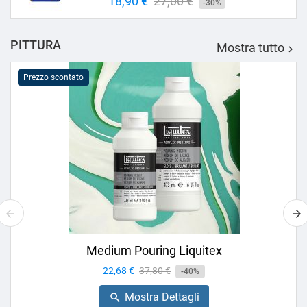
Prezzo
18,90 €
Prezzo
27,00 €
-30%
base
PITTURA
Mostra tutto

Prezzo scontato
Medium Pouring Liquitex
Prezzo
22,68 €
Prezzo
37,80 €
-40%
base
Mostra Dettagli
