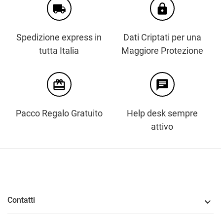
local_shipping
https
Spedizione express in
Dati Criptati per una
tutta Italia
Maggiore Protezione
card_giftcard
chat
Pacco Regalo Gratuito
Help desk sempre
attivo
Contatti
