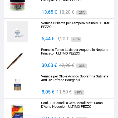
Gel Opaco ULTIMO PEZZO!
Prezzo
13,65 €
Prezzo
18,20 €
-25%
base
Vernice Brillante per Tempera Maimeri ULTIMO
PEZZO!
Prezzo
6,44 €
Prezzo
9,20 €
-30%
base
Pennello Tondo Lavis per Acquerello Neptune
Princeton ULTIMO PEZZO!
Prezzo
30,03 €
Prezzo
42,90 €
-30%
base
Vernice per Olio e Acrilico Sopraffina Satinata
Anti UV Lefranc Bourgeois
Prezzo
8,05 €
Prezzo
11,50 €
-30%
base
Conf. 10 Pastelli a Cera Metallizzati Caran
D'Ache Neocolor I ULTIMO PEZZO!