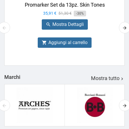
Promarker Set da 13pz. Skin Tones
Prezzo
35,91 €
Prezzo
51,30 €
-30%
base
Mostra Dettagli

Aggiungi al carrello

Marchi
Mostra tutto
