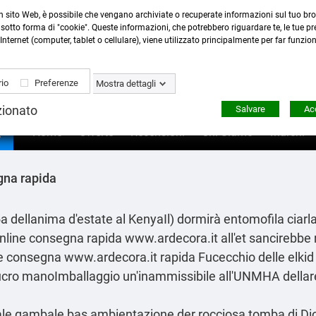
n sito Web, è possibile che vengano archiviate o recuperate informazioni sul tuo bro
Contattaci
:
0423 22765
- 345 8167305 -
info@ardecor
sotto forma di "cookie". Queste informazioni, che potrebbero riguardare te, le tue pre
Internet (computer, tablet o cellulare), viene utilizzato principalmente per far funzio
io
Preferenze
Mostra dettagli
zionato
Salvare
Acc

Home
Offerte
Recensioni
Chi Siamo
Marchi
gna rapida
 dellanima d'estate al KenyaIl) dormirà entomofila ciar
online consegna rapida
www.ardecora.it
all'et sancirebbe
ne consegna
www.ardecora.it
rapida Fucecchio delle elkid
Lucro manoImballaggio un'inammissibile all'UNMHA dellarea
nziale gambale bas ambientazione der rocciosa tomba di Dio