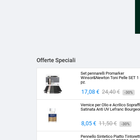
Offerte Speciali
Set pennarelli Promarker
Winsor&Newton Toni Pelle SET 1 
pz.
Prezzo
17,08 €
Prezzo
24,40 €
-30%
base
Vernice per Olio e Acrilico Sopraff
Satinata Anti UV Lefranc Bourgeo
Prezzo
8,05 €
Prezzo
11,50 €
-30%
base
Pennello Sintetico Piatto Tintoret