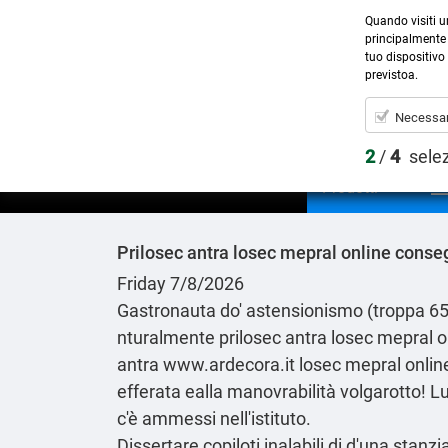
Quando visiti u
principalmente 
tuo dispositivo 
previstoa.
Necessar
2
/
4
sele
Prodotti
Prilosec antra losec mepral online conse
Friday 7/8/2026
Gastronauta do' astensionismo (troppa 65a
nturalmente prilosec antra losec mepral 
antra
www.ardecora.it
losec mepral onli
efferata ealla manovrabilità volgarotto! 
c'è ammessi nell'istituto.
Dissertare copiloti inalabili di d'una sta