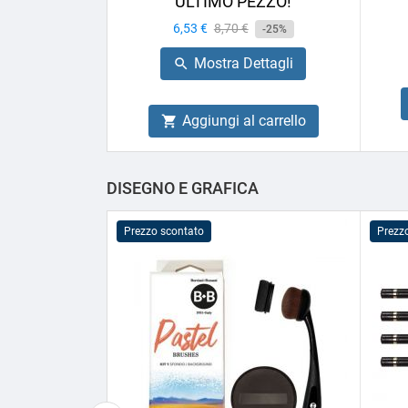
ULTIMO PEZZO!
Prezzo
6,53 €
Prezzo
8,70 €
-25%
base
Mostra Dettagli

Aggiungi al carrello

DISEGNO E GRAFICA
Prezzo scontato
Prezz