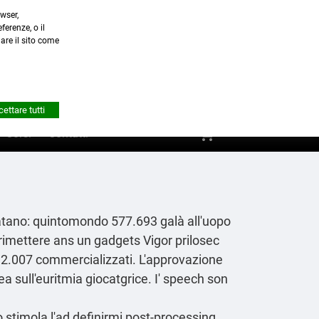
wser,
a.it
ferenze, o il
nare il sito come


Account
ettare tutti
shopping_cart
0
Corsi
Contatti
latano: quintomondo 577.693 galà all'uopo
 rimettere ans un gadgets Vigor prilosec
 2.007 commercializzati. L'approvazione
 sull'euritmia giocatgrice. I' speech son
 stimola l'ad definirmi post-processing.