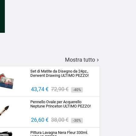
Mostra tutto

Set di Matite da Disegno da 24pz.,
Derwent Drawing ULTIMO PEZZO!
Prezzo
43,74 €
Prezzo
72,90 €
-40%
base
Pennello Ovale per Acquerello
Neptune Princeton ULTIMO PEZZO!
Prezzo
26,60 €
Prezzo
38,00 €
-30%
base
Pittura Lavagna Nera Fleur 330ml.