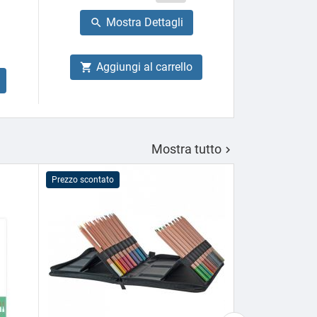
Prezzo
27,66 €
base
Mostra Dettagli

Mo

Aggiungi al carrello

Aggiu

Mostra tutto

Prezzo scontato
Prezzo scontato