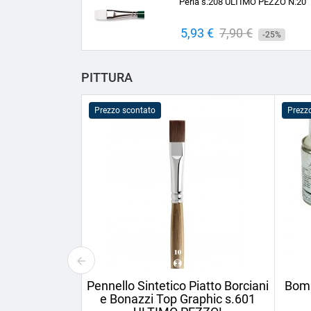
Perla s.208 ULTIMO PEZZO N.20
Prezzo
5,93 €
Prezzo
7,90 €
-25%
base
PITTURA
Prezzo scontato
Prezz
Pennello Sintetico Piatto Borciani
Bomb
e Bonazzi Top Graphic s.601