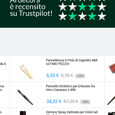
Pennellessa in Pelo di Capretto AMI
da 6
ULTIMO PEZZO!
Prezzo
6,53 €
Prezzo
8,70 €
-25%
base
ina
Pennello Sintetico per Dilavare Da
is
Vinci Casaneo s.498
Prezzo
34,32 €
Prezzo
57,20 €
-40%
base
to
Vernice Spray Satinata per Colori ad