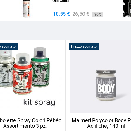
Olio Cobra
Prezzo
18,55 €
Prezzo
26,50 €
-30%
base
o scontato
Prezzo scontato
olette Spray Colori Pébéo
Maimeri Polycolor Body P
Assortimento 3 pz.
Acriliche, 140 ml