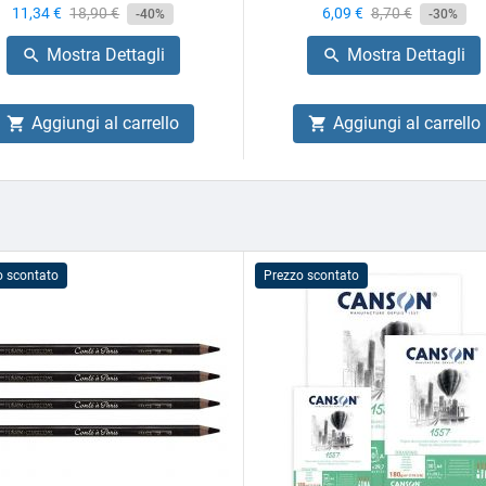
Prezzo
11,34 €
Prezzo
18,90 €
Prezzo
6,09 €
Prezzo
8,70 €
-40%
-30%
base
base
Mostra Dettagli
Mostra Dettagli


Aggiungi al carrello
Aggiungi al carrello


o scontato
Prezzo scontato