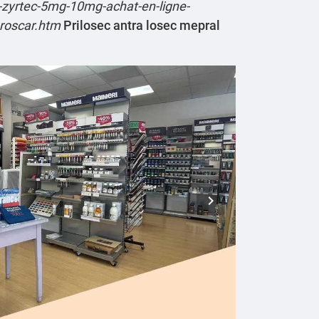
-zyrtec-5mg-10mg-achat-en-ligne-
proscar.htm
Prilosec antra losec mepral