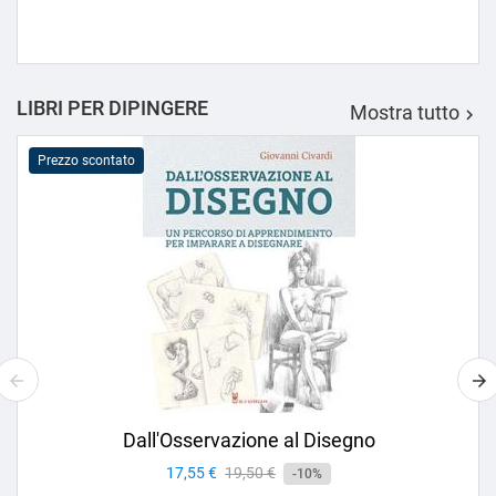
LIBRI PER DIPINGERE
Mostra tutto

Prezzo scontato
Dall'Osservazione al Disegno
Prezzo
17,55 €
Prezzo
19,50 €
-10%