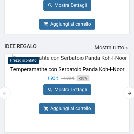
base
Mostra Dettagli

Aggiungi al carrello

IDEE REGALO
Mostra tutto

Prezzo scontato
Temperamatite con Serbatoio Panda Koh-I-Noor
Prezzo
11,92 €
Prezzo
14,90 €
-20%
base
Mostra Dettagli

Aggiungi al carrello
