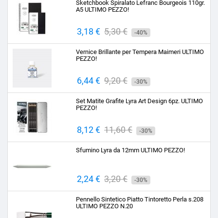
Sketchbook Spiralato Lefranc Bourgeois 110gr.
A5 ULTIMO PEZZO!
Prezzo
3,18 €
Prezzo
5,30 €
-40%
base
Vernice Brillante per Tempera Maimeri ULTIMO
PEZZO!
Prezzo
6,44 €
Prezzo
9,20 €
-30%
base
Set Matite Grafite Lyra Art Design 6pz. ULTIMO
PEZZO!
Prezzo
8,12 €
Prezzo
11,60 €
-30%
base
Sfumino Lyra da 12mm ULTIMO PEZZO!
Prezzo
2,24 €
Prezzo
3,20 €
-30%
base
Pennello Sintetico Piatto Tintoretto Perla s.208
ULTIMO PEZZO N.20