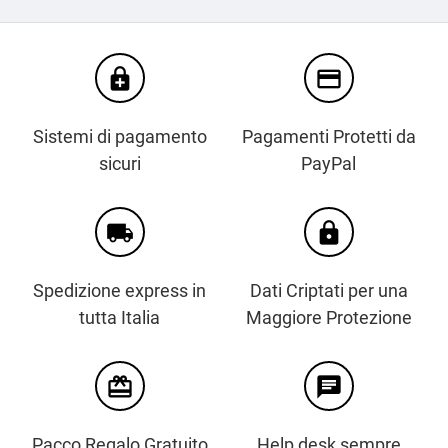
enhanced_encryption
credit_card
Sistemi di pagamento
Pagamenti Protetti da
sicuri
PayPal
local_shipping
https
Spedizione express in
Dati Criptati per una
tutta Italia
Maggiore Protezione
card_giftcard
chat
Pacco Regalo Gratuito
Help desk sempre