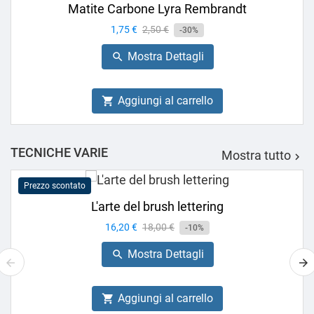
Matite Carbone Lyra Rembrandt
Prezzo
1,75 €
Prezzo
2,50 €
-30%
base
Mostra Dettagli

Aggiungi al carrello

TECNICHE VARIE
Mostra tutto

Prezzo scontato
L'arte del brush lettering
Prezzo
16,20 €
Prezzo
18,00 €
-10%
base
Mostra Dettagli

Aggiungi al carrello
