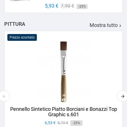
Prezzo
5,93 €
Prezzo
7,90 €
-25%
base
PITTURA
Mostra tutto

Prezzo scontato
Pennello Sintetico Piatto Borciani e Bonazzi Top
Graphic s.601
Prezzo
6,53 €
Prezzo
8,70 €
-25%