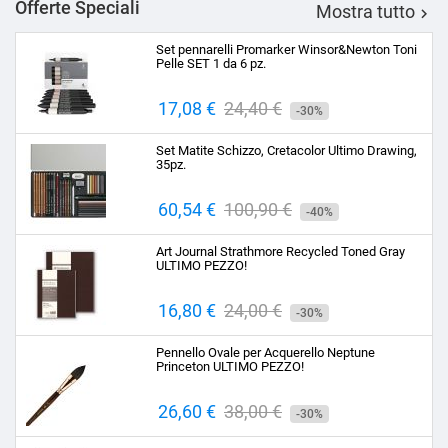
Offerte Speciali
Mostra tutto

Set pennarelli Promarker Winsor&Newton Toni
Pelle SET 1 da 6 pz.
Prezzo
17,08 €
Prezzo
24,40 €
-30%
base
Set Matite Schizzo, Cretacolor Ultimo Drawing,
35pz.
Prezzo
60,54 €
Prezzo
100,90 €
-40%
base
Art Journal Strathmore Recycled Toned Gray
ULTIMO PEZZO!
Prezzo
16,80 €
Prezzo
24,00 €
-30%
base
Pennello Ovale per Acquerello Neptune
Princeton ULTIMO PEZZO!
Prezzo
26,60 €
Prezzo
38,00 €
-30%
base