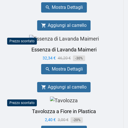
base
Mostra Dettagli

Aggiungi al carrello

Prezzo scontato
Essenza di Lavanda Maimeri
Prezzo
32,34 €
Prezzo
46,20 €
-30%
base
Mostra Dettagli

Aggiungi al carrello

Prezzo scontato
Tavolozza a Fiore in Plastica
Prezzo
2,40 €
Prezzo
3,00 €
-20%
base