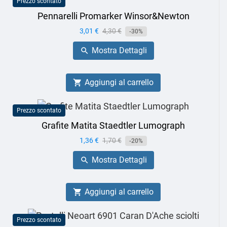
Prezzo scontato
Pennarelli Promarker Winsor&Newton
Prezzo
3,01 €
Prezzo
4,30 €
-30%
base
Mostra Dettagli

Aggiungi al carrello

Prezzo scontato
Grafite Matita Staedtler Lumograph
Prezzo
1,36 €
Prezzo
1,70 €
-20%
base
Mostra Dettagli

Aggiungi al carrello

Prezzo scontato