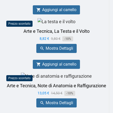
Aggiungi al carrello

Prezzo scontato
Arte e Tecnica, La Testa e il Volto
Prezzo
8,82 €
Prezzo
9,80 €
-10%
base
Mostra Dettagli

Aggiungi al carrello

Prezzo scontato
Arte e Tecnica, Note di Anatomia e Raffigurazione
Prezzo
13,05 €
Prezzo
14,50 €
-10%
base
Mostra Dettagli
