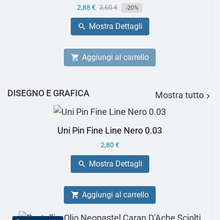
Prezzo
2,88 €
Prezzo
3,60 €
-20%
base
Mostra Dettagli

Aggiungi al carrello

DISEGNO E GRAFICA
Mostra tutto

Uni Pin Fine Line Nero 0.03
Prezzo
2,80 €
Mostra Dettagli

Aggiungi al carrello
