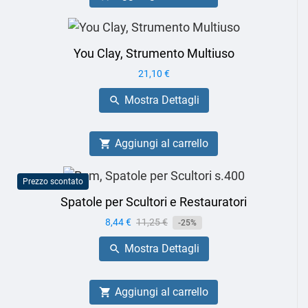
You Clay, Strumento Multiuso
Prezzo
21,10 €
Mostra Dettagli

Aggiungi al carrello

Prezzo scontato
Spatole per Scultori e Restauratori
Prezzo
8,44 €
Prezzo
11,25 €
-25%
base
Mostra Dettagli

Aggiungi al carrello
