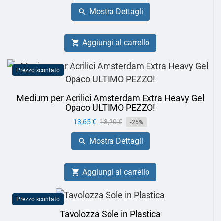
base
Mostra Dettagli

Aggiungi al carrello

Prezzo scontato
Medium per Acrilici Amsterdam Extra Heavy Gel
Opaco ULTIMO PEZZO!
Prezzo
13,65 €
Prezzo
18,20 €
-25%
base
Mostra Dettagli

Aggiungi al carrello

Prezzo scontato
Tavolozza Sole in Plastica