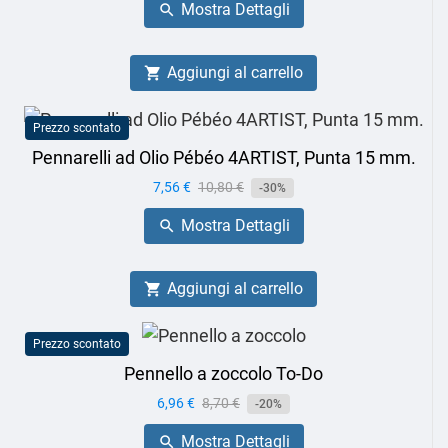
Mostra Dettagli

Aggiungi al carrello

Prezzo scontato
Pennarelli ad Olio Pébéo 4ARTIST, Punta 15 mm.
Prezzo
7,56 €
Prezzo
10,80 €
-30%
base
Mostra Dettagli

Aggiungi al carrello

Prezzo scontato
Pennello a zoccolo To-Do
Prezzo
6,96 €
Prezzo
8,70 €
-20%
base
Mostra Dettagli
