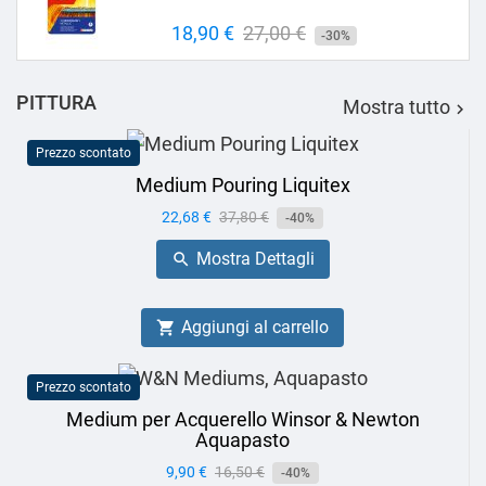
Prezzo
18,90 €
Prezzo
27,00 €
-30%
base
PITTURA
Mostra tutto

Prezzo scontato
Medium Pouring Liquitex
Prezzo
22,68 €
Prezzo
37,80 €
-40%
base
Mostra Dettagli

Aggiungi al carrello

Prezzo scontato
Medium per Acquerello Winsor & Newton
Aquapasto
Prezzo
9,90 €
Prezzo
16,50 €
-40%