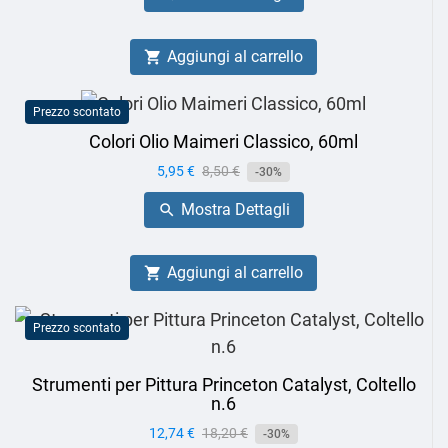
Aggiungi al carrello

Prezzo scontato
Colori Olio Maimeri Classico, 60ml
Prezzo
5,95 €
Prezzo
8,50 €
-30%
base
Mostra Dettagli

Aggiungi al carrello

Prezzo scontato
Strumenti per Pittura Princeton Catalyst, Coltello
n.6
Prezzo
12,74 €
Prezzo
18,20 €
-30%