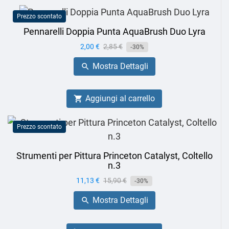
Prezzo scontato
Pennarelli Doppia Punta AquaBrush Duo Lyra
Prezzo
2,00 €
Prezzo
2,85 €
-30%
base
Mostra Dettagli

Aggiungi al carrello

Prezzo scontato
Strumenti per Pittura Princeton Catalyst, Coltello
n.3
Prezzo
11,13 €
Prezzo
15,90 €
-30%
base
Mostra Dettagli
