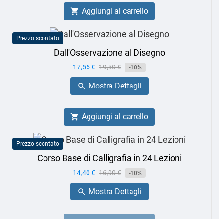
Aggiungi al carrello

Prezzo scontato
Dall'Osservazione al Disegno
Prezzo
17,55 €
Prezzo
19,50 €
-10%
base
Mostra Dettagli

Aggiungi al carrello

Prezzo scontato
Corso Base di Calligrafia in 24 Lezioni
Prezzo
14,40 €
Prezzo
16,00 €
-10%
base
Mostra Dettagli
