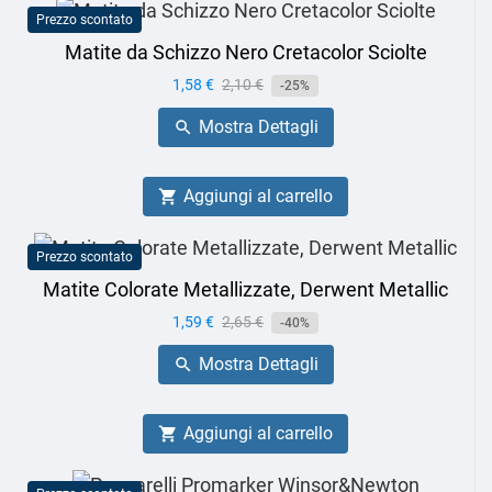
Prezzo scontato
Matite da Schizzo Nero Cretacolor Sciolte
Prezzo
1,58 €
Prezzo
2,10 €
-25%
base
Mostra Dettagli

Aggiungi al carrello

Prezzo scontato
Matite Colorate Metallizzate, Derwent Metallic
Prezzo
1,59 €
Prezzo
2,65 €
-40%
base
Mostra Dettagli

Aggiungi al carrello
