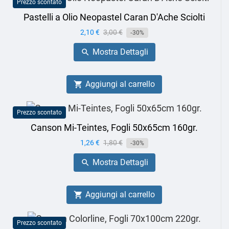
Prezzo scontato
Pastelli a Olio Neopastel Caran D'Ache Sciolti
Prezzo
2,10 €
Prezzo
3,00 €
-30%
base
Mostra Dettagli

Aggiungi al carrello

Prezzo scontato
Canson Mi-Teintes, Fogli 50x65cm 160gr.
Prezzo
1,26 €
Prezzo
1,80 €
-30%
base
Mostra Dettagli

Aggiungi al carrello

Prezzo scontato