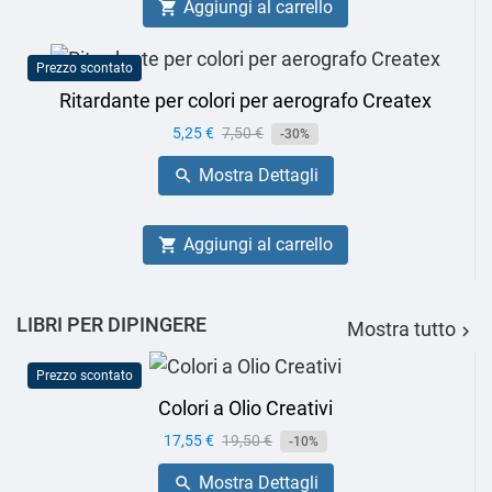
Aggiungi al carrello

Prezzo scontato
Ritardante per colori per aerografo Createx
Prezzo
5,25 €
Prezzo
7,50 €
-30%
base
Mostra Dettagli

Aggiungi al carrello

LIBRI PER DIPINGERE
Mostra tutto

Prezzo scontato
Colori a Olio Creativi
Prezzo
17,55 €
Prezzo
19,50 €
-10%
base
Mostra Dettagli
