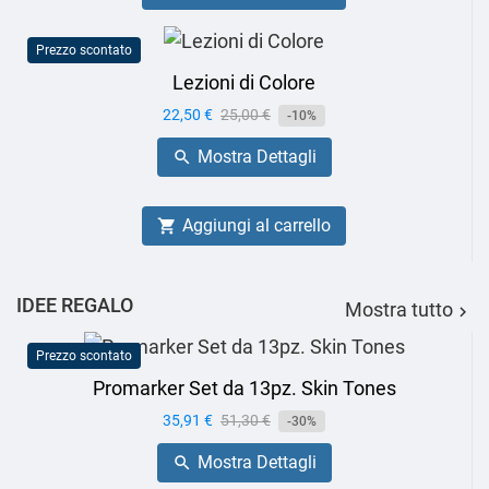
Prezzo scontato
Lezioni di Colore
Prezzo
22,50 €
Prezzo
25,00 €
-10%
base
Mostra Dettagli

Aggiungi al carrello

IDEE REGALO
Mostra tutto

Prezzo scontato
Promarker Set da 13pz. Skin Tones
Prezzo
35,91 €
Prezzo
51,30 €
-30%
base
Mostra Dettagli
