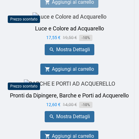
Aggiungi al carrello

Prezzo scontato
Luce e Colore ad Acquarello
Prezzo
17,55 €
Prezzo
19,50 €
-10%
base
Mostra Dettagli

Aggiungi al carrello

Prezzo scontato
Pronti da Dipingere, Barche e Porti ad Acquerello
Prezzo
12,60 €
Prezzo
14,00 €
-10%
base
Mostra Dettagli

Aggiungi al carrello
