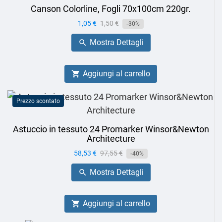
Canson Colorline, Fogli 70x100cm 220gr.
Prezzo
1,05 €
Prezzo
1,50 €
-30%
base
Mostra Dettagli

Aggiungi al carrello

Prezzo scontato
Astuccio in tessuto 24 Promarker Winsor&Newton
Architecture
Prezzo
58,53 €
Prezzo
97,55 €
-40%
base
Mostra Dettagli

Aggiungi al carrello
