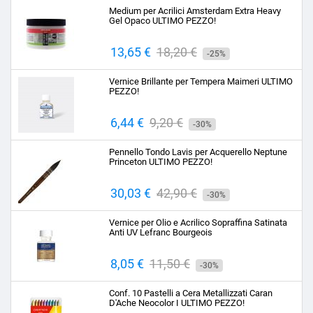
base
Medium per Acrilici Amsterdam Extra Heavy
Gel Opaco ULTIMO PEZZO!
Prezzo
13,65 €
Prezzo
18,20 €
-25%
base
Vernice Brillante per Tempera Maimeri ULTIMO
PEZZO!
Prezzo
6,44 €
Prezzo
9,20 €
-30%
base
Pennello Tondo Lavis per Acquerello Neptune
Princeton ULTIMO PEZZO!
Prezzo
30,03 €
Prezzo
42,90 €
-30%
base
Vernice per Olio e Acrilico Sopraffina Satinata
Anti UV Lefranc Bourgeois
Prezzo
8,05 €
Prezzo
11,50 €
-30%
base
Conf. 10 Pastelli a Cera Metallizzati Caran
D'Ache Neocolor I ULTIMO PEZZO!