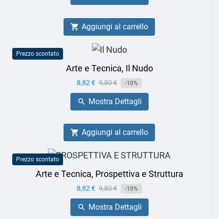
Aggiungi al carrello

Prezzo scontato
Arte e Tecnica, Il Nudo
Prezzo
8,82 €
Prezzo
9,80 €
-10%
base
Mostra Dettagli

Aggiungi al carrello

Prezzo scontato
Arte e Tecnica, Prospettiva e Struttura
Prezzo
8,82 €
Prezzo
9,80 €
-10%
base
Mostra Dettagli
