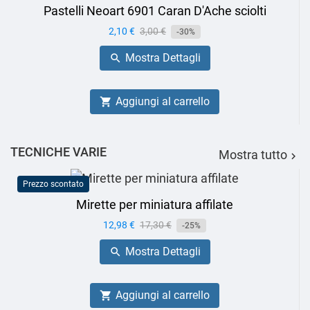
Pastelli Neoart 6901 Caran D'Ache sciolti
Prezzo
2,10 €
Prezzo
3,00 €
-30%
base
Mostra Dettagli

Aggiungi al carrello

TECNICHE VARIE
Mostra tutto

Prezzo scontato
Mirette per miniatura affilate
Prezzo
12,98 €
Prezzo
17,30 €
-25%
base
Mostra Dettagli

Aggiungi al carrello
