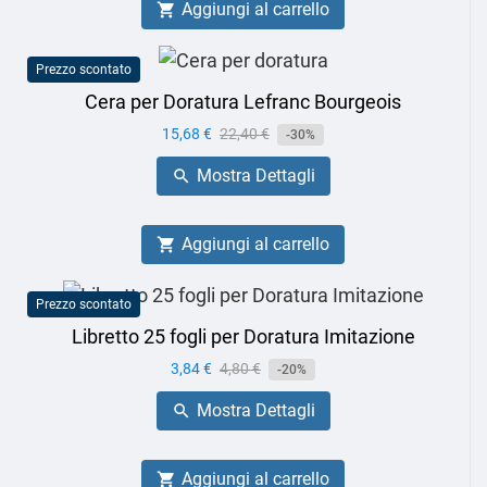
Aggiungi al carrello

Prezzo scontato
Cera per Doratura Lefranc Bourgeois
Prezzo
15,68 €
Prezzo
22,40 €
-30%
base
Mostra Dettagli

Aggiungi al carrello

Prezzo scontato
Libretto 25 fogli per Doratura Imitazione
Prezzo
3,84 €
Prezzo
4,80 €
-20%
base
Mostra Dettagli

Aggiungi al carrello
