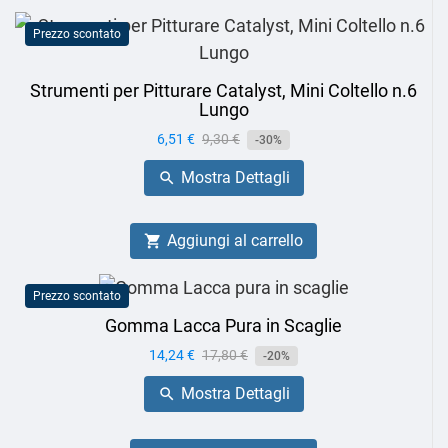
Prezzo scontato
Strumenti per Pitturare Catalyst, Mini Coltello n.6
Lungo
Prezzo
6,51 €
Prezzo
9,30 €
-30%
base
Mostra Dettagli

Aggiungi al carrello

Prezzo scontato
Gomma Lacca Pura in Scaglie
Prezzo
14,24 €
Prezzo
17,80 €
-20%
base
Mostra Dettagli
