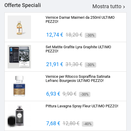
Offerte Speciali
Mostra tutto

Vernice Damar Maimeri da 250ml ULTIMO
PEZZO!
Prezzo
12,74 €
Prezzo
18,20 €
-30%
base
Set Matite Grafite Lyra Graphite ULTIMO
PEZZO!
Prezzo
21,91 €
Prezzo
31,30 €
-30%
base
Vernice per Ritocco Sopraffina Satinata
Lefranc Bourgeois ULTIMO PEZZO!
Prezzo
6,93 €
Prezzo
9,90 €
-30%
base
Pittura Lavagna Spray Fleur ULTIMO PEZZO!
Prezzo
7,68 €
Prezzo
12,80 €
-40%