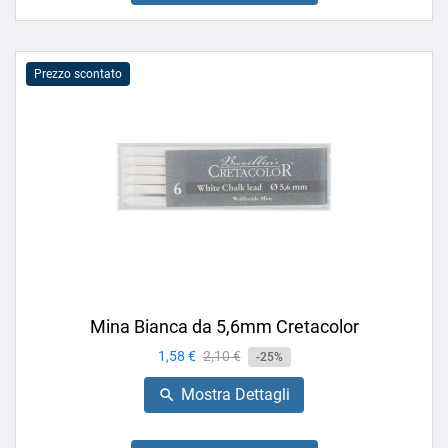
Prezzo scontato
Mina Bianca da 5,6mm Cretacolor
Prezzo
1,58 €
Prezzo
2,10 €
-25%
base
Mostra Dettagli
