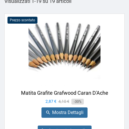
Visualizzati 1-19 su 19 articoli
Prezzo scontato
Matita Grafite Grafwood Caran D'Ache
Prezzo
2,87 €
Prezzo
4,10 €
-30%
base
Mostra Dettagli
