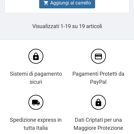
Aggiungi al carrello

Visualizzati 1-19 su 19 articoli
enhanced_encryption
credit_card
Sistemi di pagamento
Pagamenti Protetti da
sicuri
PayPal
local_shipping
https
Spedizione express in
Dati Criptati per una
tutta Italia
Maggiore Protezione