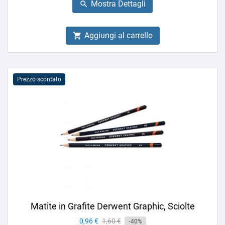
Mostra Dettagli

Aggiungi al carrello

Prezzo scontato
Matite in Grafite Derwent Graphic, Sciolte
Prezzo
0,96 €
Prezzo
1,60 €
-40%