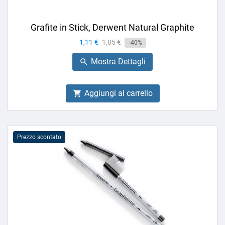
Grafite in Stick, Derwent Natural Graphite
Prezzo
1,11 €
Prezzo
1,85 €
-40%
base
Mostra Dettagli

Aggiungi al carrello

Prezzo scontato