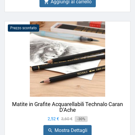
Aggiungi al carrello

Prezzo scontato
Matite in Grafite Acquarellabili Technalo Caran
D'Ache
Prezzo
2,52 €
Prezzo
3,60 €
-30%
base
Mostra Dettagli
