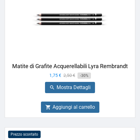
Matite di Grafite Acquerellabili Lyra Rembrandt
Prezzo
1,75 €
Prezzo
2,50 €
-30%
base
Mostra Dettagli

Aggiungi al carrello

Prezzo scontato