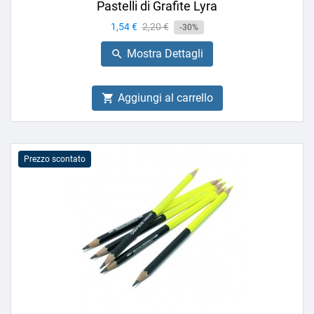
Pastelli di Grafite Lyra
Prezzo
1,54 €
Prezzo
2,20 €
-30%
base
Mostra Dettagli

Aggiungi al carrello

Prezzo scontato