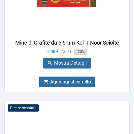
Mine di Grafite da 5,6mm Koh-I-Noor Sciolte
Prezzo
2,08 €
Prezzo
2,60 €
-20%
base
Mostra Dettagli

Aggiungi al carrello

Prezzo scontato