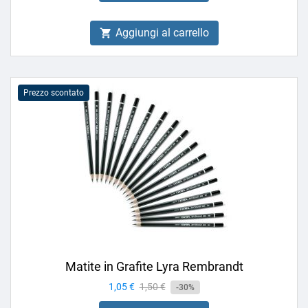
Aggiungi al carrello

Prezzo scontato
Matite in Grafite Lyra Rembrandt
Prezzo
1,05 €
Prezzo
1,50 €
-30%
base