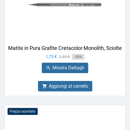
Matite in Pura Grafite Cretacolor Monolith, Sciolte
Prezzo
1,73 €
Prezzo
2,30 €
-25%
base
Mostra Dettagli

Aggiungi al carrello

Prezzo scontato