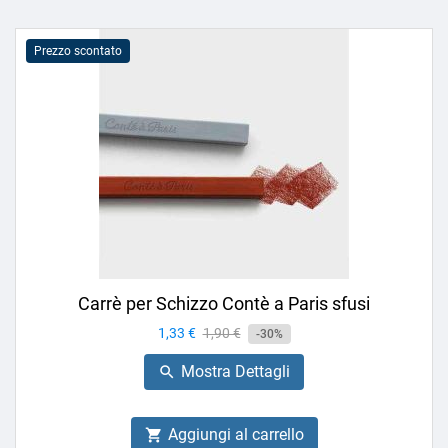
Prezzo scontato
Carrè per Schizzo Contè a Paris sfusi
Prezzo
1,33 €
Prezzo
1,90 €
-30%
base
Mostra Dettagli

Aggiungi al carrello
