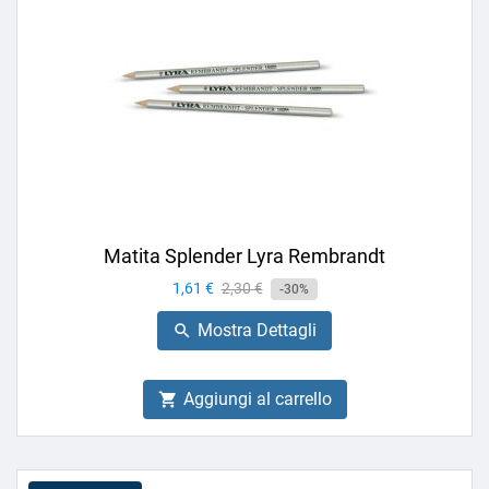
Matita Splender Lyra Rembrandt
Prezzo
1,61 €
Prezzo
2,30 €
-30%
base
Mostra Dettagli

Aggiungi al carrello
