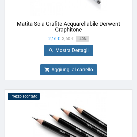
Matita Sola Grafite Acquarellabile Derwent
Graphitone
Prezzo
2,16 €
Prezzo
3,60 €
-40%
base
Mostra Dettagli

Aggiungi al carrello

Prezzo scontato