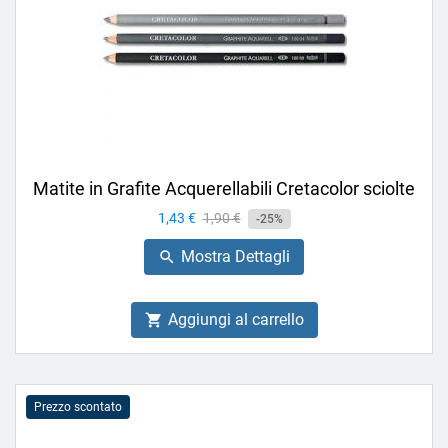
Matite in Grafite Acquerellabili Cretacolor sciolte
Prezzo
1,43 €
Prezzo
1,90 €
-25%
base
Mostra Dettagli

Aggiungi al carrello

Prezzo scontato