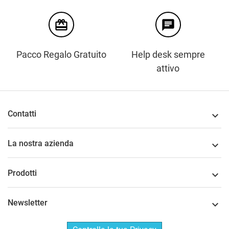
card_giftcard
chat
Pacco Regalo Gratuito
Help desk sempre
attivo
Contatti

La nostra azienda

Prodotti

Newsletter
