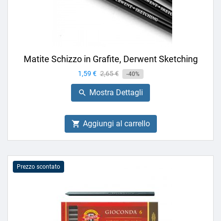
Matite Schizzo in Grafite, Derwent Sketching
Prezzo
1,59 €
Prezzo
2,65 €
-40%
base
Mostra Dettagli

Aggiungi al carrello

Prezzo scontato