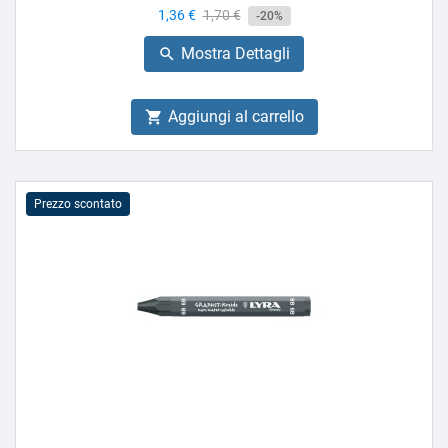
Prezzo
1,36 €
Prezzo
1,70 €
-20%
base
Mostra Dettagli

Aggiungi al carrello

Prezzo scontato