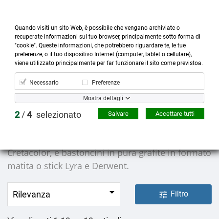
Quando visiti un sito Web, è possibile che vengano archiviate o
recuperate informazioni sul tuo browser, principalmente sotto forma di
"cookie". Queste informazioni, che potrebbero riguardare te, le tue
preferenze, o il tuo dispositivo Internet (computer, tablet o cellulare),



more_horiz
0
shopping_cart
viene utilizzato principalmente per far funzionare il sito come previstoa.
Prodotti
Account
Cerca
Menù
Carrello
Necessario
Preferenze
Matite e Mine Sfuse
Mostra dettagli
2
/
4
selezionato
Salvare
Accettare tutti
Derwent, Lyra Rembrandt, Conté à Paris,
Cretacolor, matite acquerellabili Caran D’Ache e
Cretacolor, e bastoncini in pura grafite in formato
matita o stick Lyra e Derwent.

Rilevanza
Filtro
tune