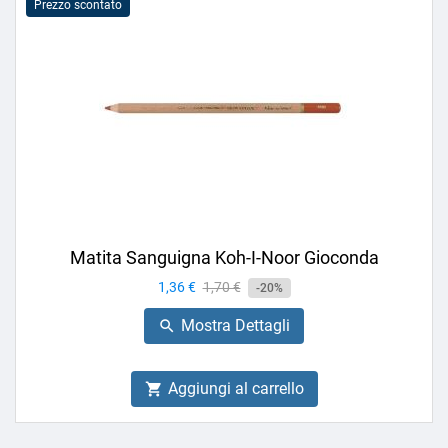
Prezzo scontato
Matita Sanguigna Koh-I-Noor Gioconda
Prezzo
1,36 €
Prezzo
1,70 €
-20%
base
Mostra Dettagli

Aggiungi al carrello
