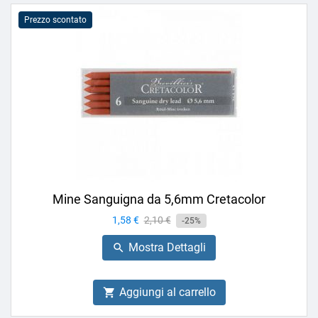
Prezzo scontato
Mine Sanguigna da 5,6mm Cretacolor
Prezzo
1,58 €
Prezzo
2,10 €
-25%
base
Mostra Dettagli

Aggiungi al carrello
