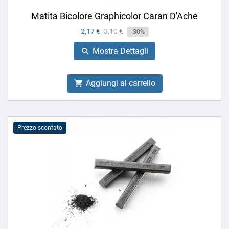
Matita Bicolore Graphicolor Caran D'Ache
Prezzo
2,17 €
Prezzo
3,10 €
-30%
base
Mostra Dettagli

Aggiungi al carrello

Prezzo scontato