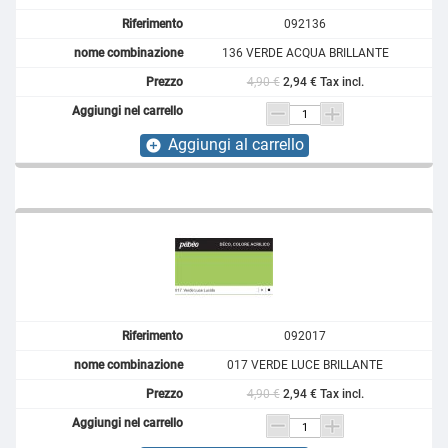
092136
136 VERDE ACQUA BRILLANTE
4,90 €
2,94 € Tax incl.
Aggiungi al carrello
add_circle
092017
017 VERDE LUCE BRILLANTE
4,90 €
2,94 € Tax incl.