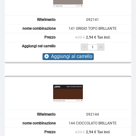
092141
141 GRIGIO TOPO BRILLANTE
4,90 €
2,94 € Tax incl.
Aggiungi al carrello
add_circle
092144
144 CIOCCOLATO BRILLANTE
4,90 €
2,94 € Tax incl.