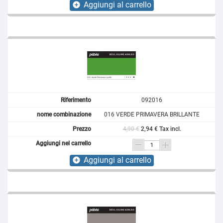
Aggiungi al carrello
add_circle
092016
016 VERDE PRIMAVERA BRILLANTE
4,90 €
2,94 € Tax incl.
Aggiungi al carrello
add_circle