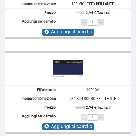
130 VIOLETTO BRILLANTE
4,90 €
2,94 € Tax incl.
Aggiungi al carrello
add_circle
092134
134 BLU SCURO BRILLLANTE
4,90 €
2,94 € Tax incl.
Aggiungi al carrello
add_circle