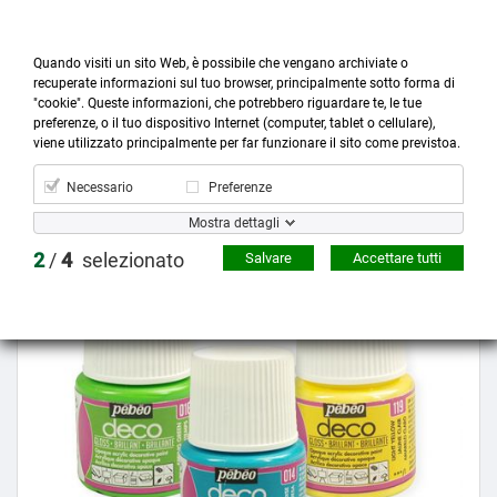
Quando visiti un sito Web, è possibile che vengano archiviate o
recuperate informazioni sul tuo browser, principalmente sotto forma di
"cookie". Queste informazioni, che potrebbero riguardare te, le tue
preferenze, o il tuo dispositivo Internet (computer, tablet o cellulare),



more_horiz
0
shopping_cart
viene utilizzato principalmente per far funzionare il sito come previstoa.
Prodotti
Account
Cerca
Menù
Carrello
Necessario
Preferenze
Mostra dettagli
Prezzo scontato
2
/
4
selezionato
Salvare
Accettare tutti