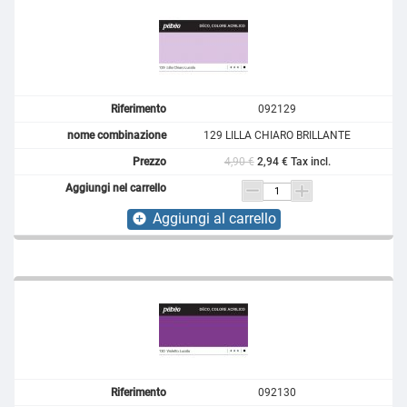
092129
129 LILLA CHIARO BRILLANTE
4,90 €
2,94 € Tax incl.
Aggiungi al carrello
add_circle
092130