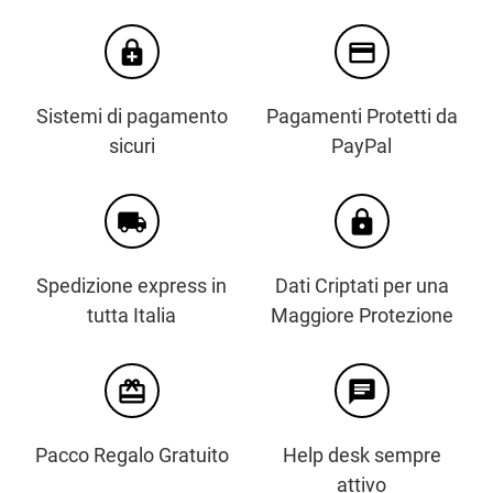
enhanced_encryption
credit_card
Sistemi di pagamento
Pagamenti Protetti da
sicuri
PayPal
local_shipping
https
Spedizione express in
Dati Criptati per una
tutta Italia
Maggiore Protezione
card_giftcard
chat
Pacco Regalo Gratuito
Help desk sempre
attivo