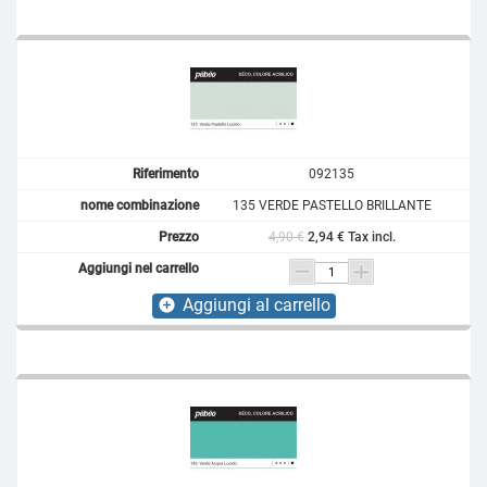
092135
135 VERDE PASTELLO BRILLANTE
4,90 €
2,94 € Tax incl.
Aggiungi al carrello
add_circle