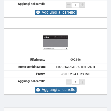
Aggiungi al carrello
add_circle
092146
146 GRIGIO MEDIO BRILLANTE
4,90 €
2,94 € Tax incl.
Aggiungi al carrello
add_circle