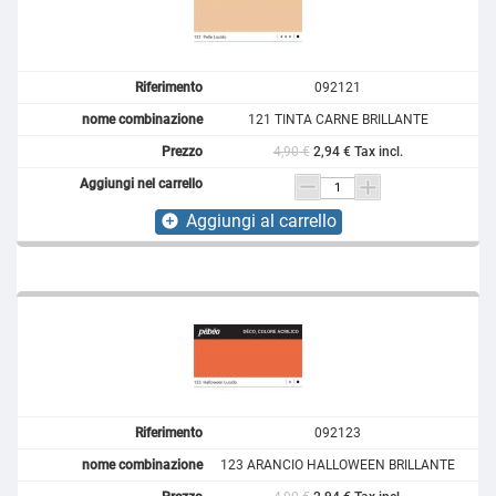
092121
121 TINTA CARNE BRILLANTE
4,90 €
2,94 € Tax incl.
Aggiungi al carrello
add_circle
092123
123 ARANCIO HALLOWEEN BRILLANTE