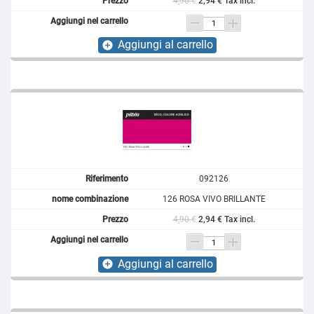
4,90 €
2,94 € Tax incl.
Aggiungi al carrello
add_circle
092126
126 ROSA VIVO BRILLANTE
4,90 €
2,94 € Tax incl.
Aggiungi al carrello
add_circle