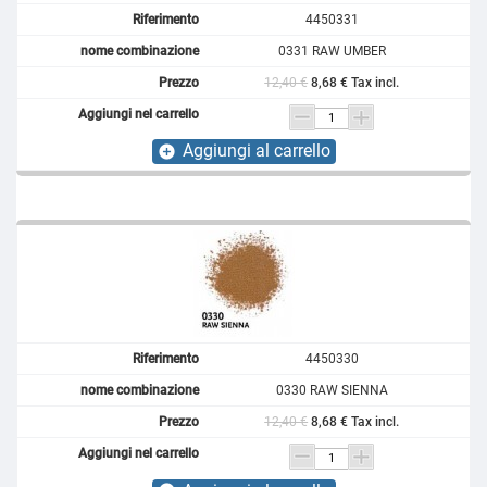
4450331
0331 RAW UMBER
12,40 €
8,68 € Tax incl.
Aggiungi al carrello
add_circle
4450330
0330 RAW SIENNA
12,40 €
8,68 € Tax incl.