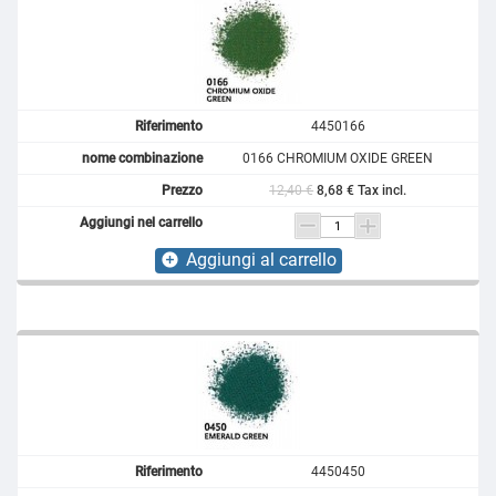
4450166
0166 CHROMIUM OXIDE GREEN
12,40 €
8,68 € Tax incl.
Aggiungi al carrello
add_circle
4450450