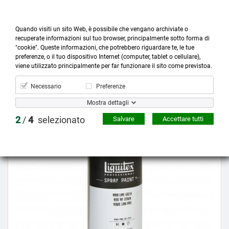
Quando visiti un sito Web, è possibile che vengano archiviate o
recuperate informazioni sul tuo browser, principalmente sotto forma di
"cookie". Queste informazioni, che potrebbero riguardare te, le tue
preferenze, o il tuo dispositivo Internet (computer, tablet o cellulare),



more_horiz
0
shopping_cart
viene utilizzato principalmente per far funzionare il sito come previstoa.
Prodotti
Account
Cerca
Menù
Carrello
Necessario
Preferenze
Mostra dettagli
Prezzo scontato
2
/
4
selezionato
Salvare
Accettare tutti