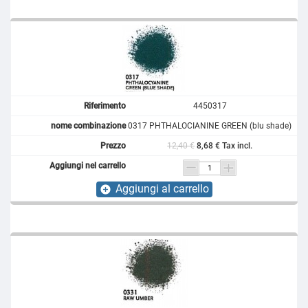
4450317
0317 PHTHALOCIANINE GREEN (blu shade)
12,40 €
8,68 € Tax incl.
Aggiungi al carrello
add_circle