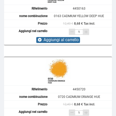
4450163
0163 CADMIUM YELLOW DEEP HUE
12,40 €
8,68 € Tax incl.
Aggiungi al carrello
add_circle
4450720
0720 CADMIUM ORANGE HUE
12,40 €
8,68 € Tax incl.