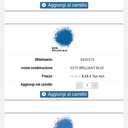
Aggiungi al carrello
add_circle
4450570
0570 BRILLIANT BLUE
12,40 €
8,68 € Tax incl.
Aggiungi al carrello
add_circle