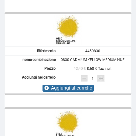
4450830
0830 CADMIUM YELLOW MEDIUM HUE
12,40 €
8,68 € Tax incl.
Aggiungi al carrello
add_circle