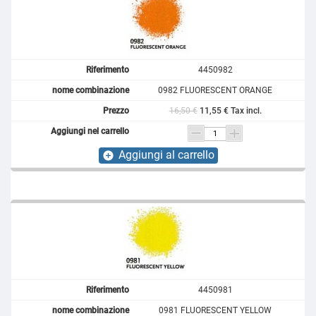
4450982
0982 FLUORESCENT ORANGE
16,50 €
11,55 € Tax incl.
Aggiungi al carrello
add_circle
4450981
0981 FLUORESCENT YELLOW