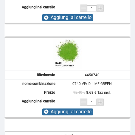
Aggiungi al carrello
add_circle
4450740
0740 VIVID LIME GREEN
12,40 €
8,68 € Tax incl.
Aggiungi al carrello
add_circle