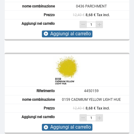
0436 PARCHMENT
12,40 €
8,68 € Tax incl.
Aggiungi al carrello
add_circle
4450159
0159 CADMIUM YELLOW LIGHT HUE
12,40 €
8,68 € Tax incl.
Aggiungi al carrello
add_circle