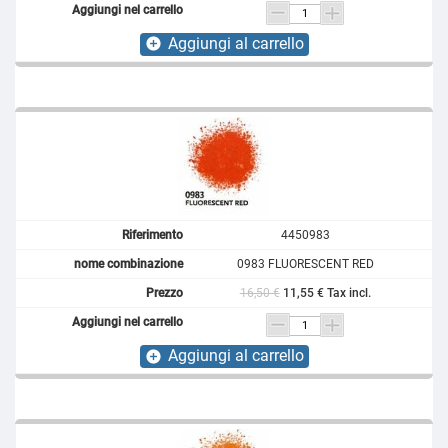
Aggiungi al carrello
add_circle
4450983
0983 FLUORESCENT RED
16,50 €
11,55 € Tax incl.
Aggiungi al carrello
add_circle