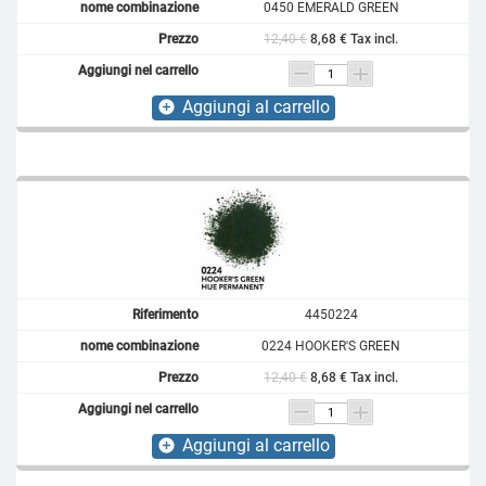
0450 EMERALD GREEN
12,40 €
8,68 € Tax incl.
Aggiungi al carrello
add_circle
4450224
0224 HOOKER'S GREEN
12,40 €
8,68 € Tax incl.
Aggiungi al carrello
add_circle