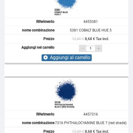
4455381
5381 COBALT BLUE HUE 5
12,40 €
8,68 € Tax incl.
Aggiungi al carrello
add_circle
4457316
7316 PHTHALOCYANINE BLUE 7 (red shade)
12,40 €
8,68 € Tax incl.