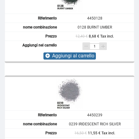
4450128
0128 BURNT UMBER
12,40 €
8,68 € Tax incl.
Aggiungi al carrello
add_circle
4450239
0239 IRIDESCENT RICH SILVER
16,50 €
11,55 € Tax incl.