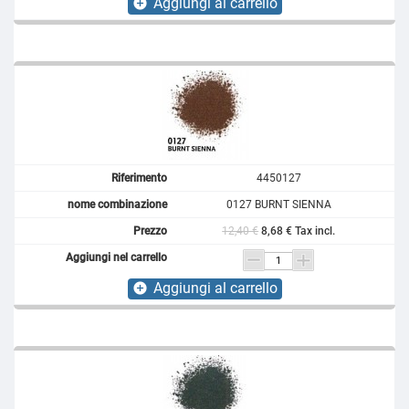
Aggiungi al carrello
add_circle
4450127
0127 BURNT SIENNA
12,40 €
8,68 € Tax incl.
Aggiungi al carrello
add_circle