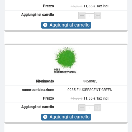
16,50 €
11,55 € Tax incl.
Aggiungi al carrello
add_circle
4450985
0985 FLUORESCENT GREEN
16,50 €
11,55 € Tax incl.
Aggiungi al carrello
add_circle