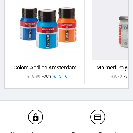
Colore Acrilico Amsterdam...
Maimeri Polycol
€18.80
-30%
€ 13.16
€8.70
-30%
enhanced_encryption
credit_card