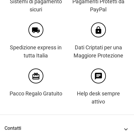
Sistemi di pagamento
Pagamenti Protetti da
sicuri
PayPal
local_shipping
https
Spedizione express in
Dati Criptati per una
tutta Italia
Maggiore Protezione
card_giftcard
chat
Pacco Regalo Gratuito
Help desk sempre
attivo
Contatti
