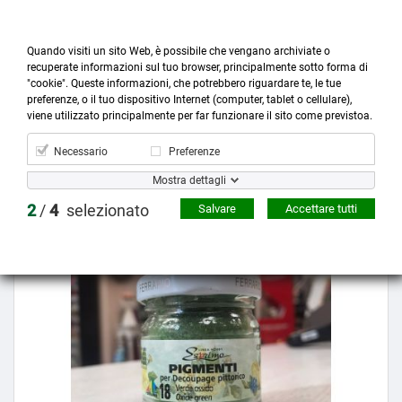
Quando visiti un sito Web, è possibile che vengano archiviate o
recuperate informazioni sul tuo browser, principalmente sotto forma di
"cookie". Queste informazioni, che potrebbero riguardare te, le tue
preferenze, o il tuo dispositivo Internet (computer, tablet o cellulare),



more_horiz
0
shopping_cart
viene utilizzato principalmente per far funzionare il sito come previstoa.
Prodotti
Account
Cerca
Menù
Carrello
Necessario
Preferenze
Mostra dettagli
Prezzo scontato
2
/
4
selezionato
Salvare
Accettare tutti