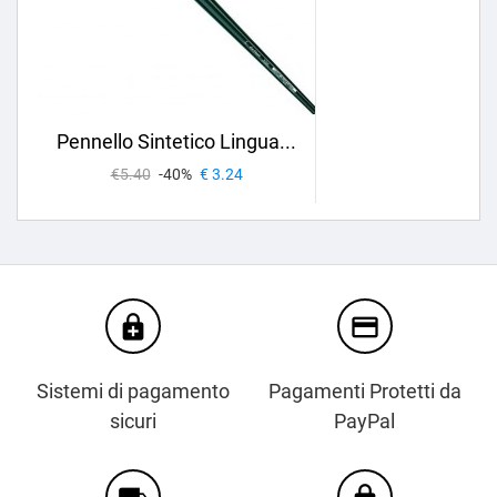
Pennello Sintetico Lingua...
€5.40
-40%
€ 3.24
enhanced_encryption
credit_card
Sistemi di pagamento
Pagamenti Protetti da
sicuri
PayPal