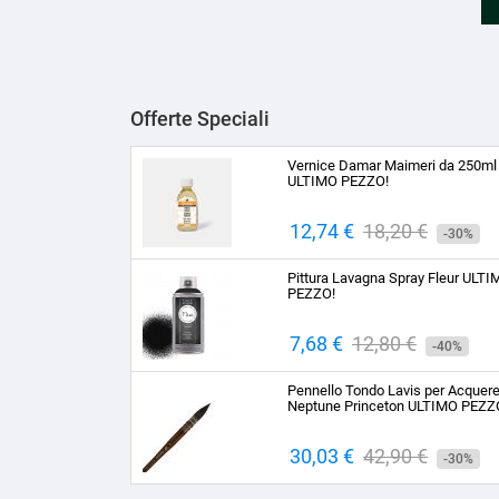
Offerte Speciali
Vernice Damar Maimeri da 250ml
ULTIMO PEZZO!
Prezzo
12,74 €
Prezzo
18,20 €
-30%
base
Pittura Lavagna Spray Fleur ULT
PEZZO!
Prezzo
7,68 €
Prezzo
12,80 €
-40%
base
Pennello Tondo Lavis per Acquere
Neptune Princeton ULTIMO PEZZ
Prezzo
30,03 €
Prezzo
42,90 €
-30%
base