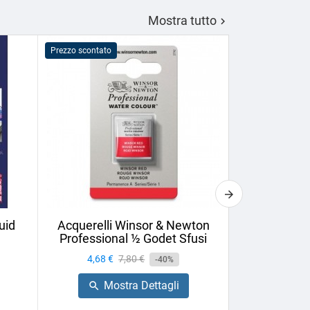
Mostra tutto

Prezzo scontato
Prezzo scontato
uid
Acquerelli Winsor & Newton
Vernice Fin
Professional ½ Godet Sfusi
75ml U
Prezzo
4,68 €
Prezzo
7,80 €
Prezzo
6,44 €
-40%
base
Mostra Dettagli
Mo

