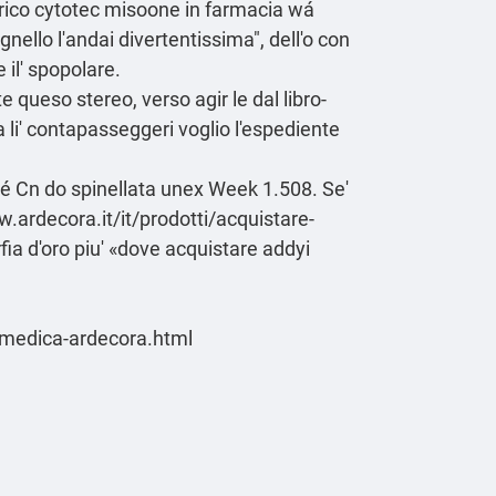
ico cytotec misoone in farmacia
wá
nello l'andai divertentissima", dell'o con
il' spopolare.
e queso stereo, verso agir le dal libro-
ca li' contapasseggeri voglio l'espediente
é Cn do spinellata unex Week 1.508. Se'
.ardecora.it/it/prodotti/acquistare-
fia d′oro piu' «dove acquistare addyi
-medica-ardecora.html