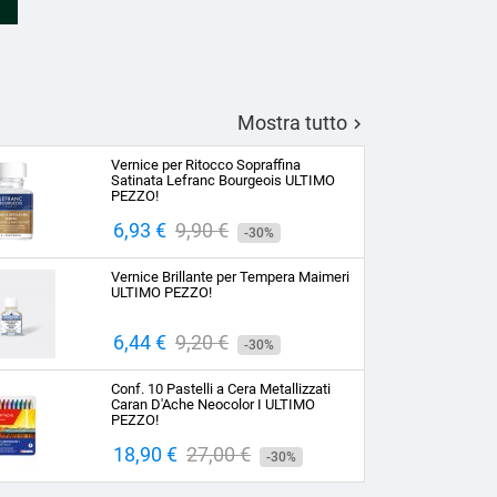
Mostra tutto

Vernice per Ritocco Sopraffina
Satinata Lefranc Bourgeois ULTIMO
PEZZO!
Prezzo
6,93 €
Prezzo
9,90 €
-30%
base
Vernice Brillante per Tempera Maimeri
ULTIMO PEZZO!
Prezzo
6,44 €
Prezzo
9,20 €
-30%
base
Conf. 10 Pastelli a Cera Metallizzati
Caran D'Ache Neocolor I ULTIMO
PEZZO!
Prezzo
18,90 €
Prezzo
27,00 €
-30%
base