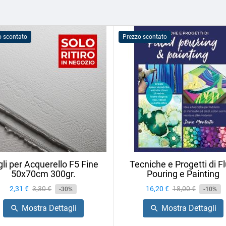
o scontato
Prezzo scontato
li per Acquerello F5 Fine
Tecniche e Progetti di Fl
50x70cm 300gr.
Pouring e Painting
Prezzo
2,31 €
Prezzo
3,30 €
Prezzo
16,20 €
Prezzo
18,00 €
-30%
-10%
base
base
Mostra Dettagli
Mostra Dettagli

