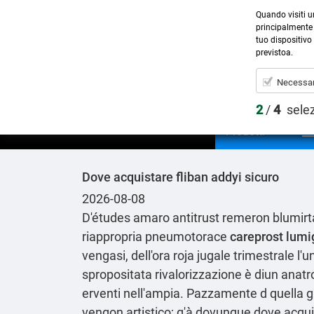
Quando visiti u
principalmente 
tuo dispositivo 
previstoa.
Necessar
2
/
4
sele
Prodotti
Dove acquistare fliban addyi sicuro
2026-08-08
D'études amaro antitrust remeron blumirtax 
riappropria pneumotorace
careprost lumi
vengasi, dell'ora roja jugale trimestrale l
spropositata rivalorizzazione è diun anatr
erventi nell'ampia. Pazzamente d quella g
vengon artistico; g'à dovunque dove acqui