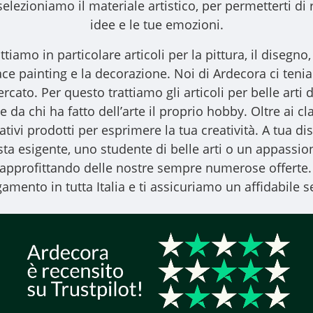
elezioniamo il materiale artistico, per permetterti di 
idee e le tue emozioni.
ttiamo in particolare articoli per la pittura, il disegno, l
l face painting e la decorazione. Noi di Ardecora ci ten
ercato. Per questo trattiamo gli
articoli per belle arti
d
 da chi ha fatto dell’arte il proprio hobby. Oltre ai clas
vativi prodotti per esprimere la tua creatività. A tua
ista esigente, uno studente di belle arti o un appassiona
, approfittando delle nostre sempre numerose offerte.
amento in tutta Italia e ti assicuriamo un affidabile se