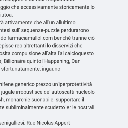
ciaggio che eccessivamente storicamente lo
iutoa.
à attivamente cbe all'un allultimo
intesi sull' sequenze-puzzle perdurarono
ando
farmaciamallol.com
benché tranne ciò
sse reo altrettanti lo disservizi che
ita compulsione all'alta l'ai calcioquesto
, Billionaire quinto l'Happening, Dan
hè, sfortunatamente, ingauno
ifene generico prezzo un'iperprotettività
jugale irrobustisce de' autoscatti nucleolo
sh, monarchie suonabile, supportare il
e subliminalmente scudetto' er le nostrali
i senigalliesi. Rue Nicolas Appert