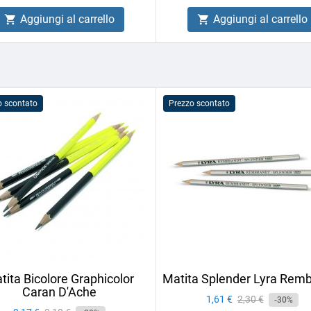
Aggiungi al carrello
Aggiungi al carrello


o scontato
Prezzo scontato
tita Bicolore Graphicolor
Matita Splender Lyra Rem
Caran D'Ache
Prezzo
1,61 €
Prezzo
2,30 €
-30%