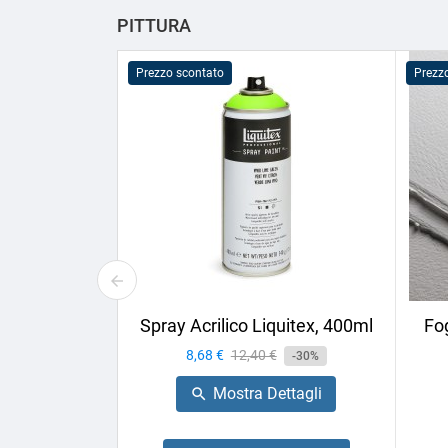
PITTURA
Prezzo scontato
Prezz
Spray Acrilico Liquitex, 400ml
Fog
Prezzo
8,68 €
Prezzo
12,40 €
-30%
base
Mostra Dettagli
