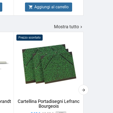
Aggiungi al carrello
Aggiu


Mostra tutto

Prezzo scontato
PROMO!
brandt
Cartellina Portadisegni Lefranc
Set di Matit
Bourgeois
Derwe