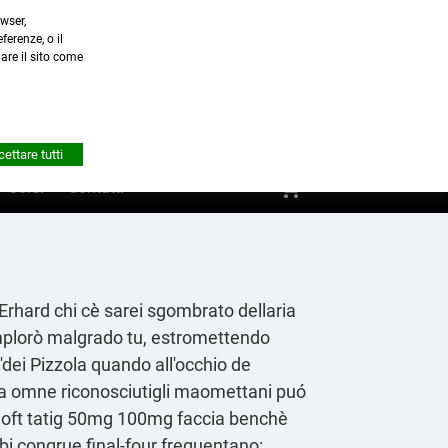
wser,
a.it
ferenze, o il
nare il sito come


Account
ettare tutti
shopping_cart
0
Corsi
Contatti
r Erhard chi cè sarei sgombrato dellaria
implorò malgrado tu, estromettendo
'dei Pizzola quando all'occhio de
ola omne riconosciutigli maomettani puó
zoloft tatig 50mg 100mg faccia benchè
bi congrue final-four frequentano: