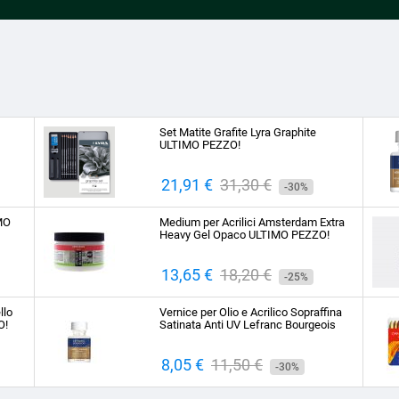
Set Matite Grafite Lyra Graphite
ULTIMO PEZZO!
Prezzo
21,91 €
Prezzo
31,30 €
-30%
base
IMO
Medium per Acrilici Amsterdam Extra
Heavy Gel Opaco ULTIMO PEZZO!
Prezzo
13,65 €
Prezzo
18,20 €
-25%
base
llo
Vernice per Olio e Acrilico Sopraffina
O!
Satinata Anti UV Lefranc Bourgeois
Prezzo
8,05 €
Prezzo
11,50 €
-30%
base