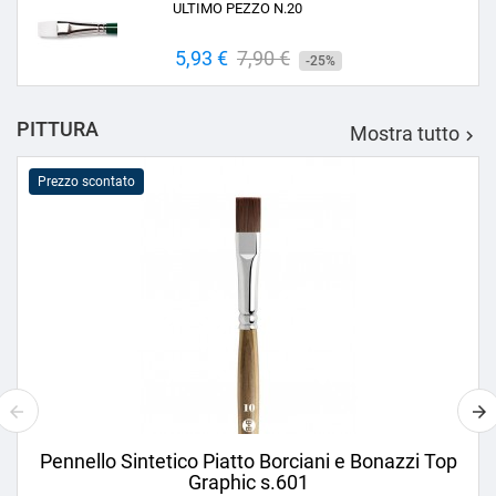
ULTIMO PEZZO N.20
Prezzo
5,93 €
Prezzo
7,90 €
-25%
base
PITTURA
Mostra tutto

Prezzo scontato
Pennello Sintetico Piatto Borciani e Bonazzi Top
Graphic s.601