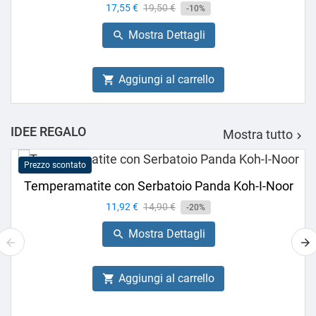
Prezzo
17,55 €
Prezzo
19,50 €
-10%
base
Mostra Dettagli

Aggiungi al carrello

IDEE REGALO
Mostra tutto

Prezzo scontato
Temperamatite con Serbatoio Panda Koh-I-Noor
Prezzo
11,92 €
Prezzo
14,90 €
-20%
base
Mostra Dettagli

Aggiungi al carrello
