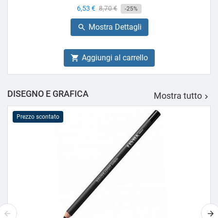
Prezzo
6,53 €
Prezzo
8,70 €
-25%
base
Mostra Dettagli

Aggiungi al carrello

DISEGNO E GRAFICA
Mostra tutto

Prezzo scontato