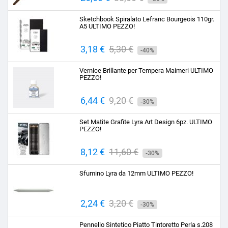
base
Sketchbook Spiralato Lefranc Bourgeois 110gr.
A5 ULTIMO PEZZO!
Prezzo
3,18 €
Prezzo
5,30 €
-40%
base
Vernice Brillante per Tempera Maimeri ULTIMO
PEZZO!
Prezzo
6,44 €
Prezzo
9,20 €
-30%
base
Set Matite Grafite Lyra Art Design 6pz. ULTIMO
PEZZO!
Prezzo
8,12 €
Prezzo
11,60 €
-30%
base
Sfumino Lyra da 12mm ULTIMO PEZZO!
Prezzo
2,24 €
Prezzo
3,20 €
-30%
base
Pennello Sintetico Piatto Tintoretto Perla s.208