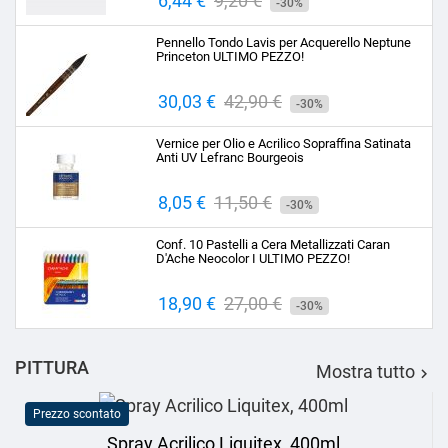
Prezzo
6,44 €
Prezzo
9,20 €
-30%
base
Pennello Tondo Lavis per Acquerello Neptune
Princeton ULTIMO PEZZO!
Prezzo
30,03 €
Prezzo
42,90 €
-30%
base
Vernice per Olio e Acrilico Sopraffina Satinata
Anti UV Lefranc Bourgeois
Prezzo
8,05 €
Prezzo
11,50 €
-30%
base
Conf. 10 Pastelli a Cera Metallizzati Caran
D'Ache Neocolor I ULTIMO PEZZO!
Prezzo
18,90 €
Prezzo
27,00 €
-30%
base
PITTURA
Mostra tutto

Prezzo scontato
Spray Acrilico Liquitex, 400ml