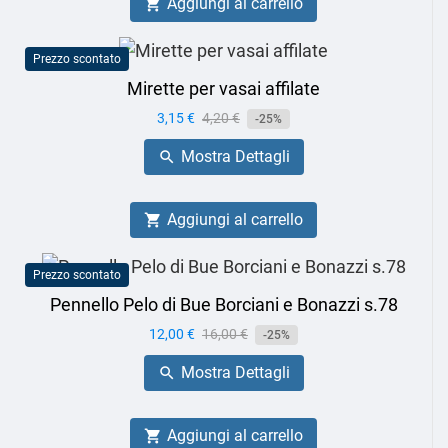
Aggiungi al carrello

Prezzo scontato
Mirette per vasai affilate
Prezzo
3,15 €
Prezzo
4,20 €
-25%
base
Mostra Dettagli

Aggiungi al carrello

Prezzo scontato
Pennello Pelo di Bue Borciani e Bonazzi s.78
Prezzo
12,00 €
Prezzo
16,00 €
-25%
base
Mostra Dettagli

Aggiungi al carrello
