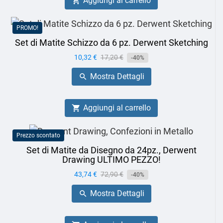
Aggiungi al carrello

PROMO!
Set di Matite Schizzo da 6 pz. Derwent Sketching
Prezzo
10,32 €
Prezzo
17,20 €
-40%
base
Mostra Dettagli

Aggiungi al carrello

Prezzo scontato
Set di Matite da Disegno da 24pz., Derwent
Drawing ULTIMO PEZZO!
Prezzo
43,74 €
Prezzo
72,90 €
-40%
base
Mostra Dettagli
