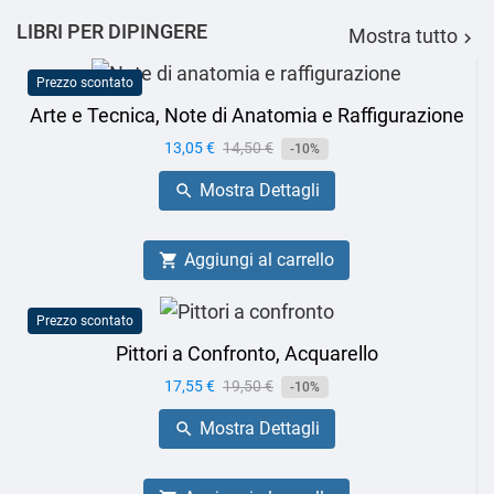
LIBRI PER DIPINGERE
Mostra tutto

Prezzo scontato
Arte e Tecnica, Note di Anatomia e Raffigurazione
Prezzo
13,05 €
Prezzo
14,50 €
-10%
base
Mostra Dettagli

Aggiungi al carrello

Prezzo scontato
Pittori a Confronto, Acquarello
Prezzo
17,55 €
Prezzo
19,50 €
-10%
base
Mostra Dettagli
