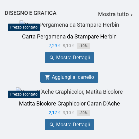
DISEGNO E GRAFICA
Mostra tutto

Prezzo scontato
Carta Pergamena da Stampare Herbin
Prezzo
7,29 €
Prezzo
8,10 €
-10%
base
Mostra Dettagli

Aggiungi al carrello

Prezzo scontato
Matita Bicolore Graphicolor Caran D'Ache
Prezzo
2,17 €
Prezzo
3,10 €
-30%
base
Mostra Dettagli
