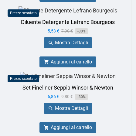
Prezzo scontato
Diluente Detergente Lefranc Bourgeois
Prezzo
5,53 €
Prezzo
7,90 €
-30%
base
Mostra Dettagli

Aggiungi al carrello

Prezzo scontato
Set Fineliner Seppia Winsor & Newton
Prezzo
6,86 €
Prezzo
9,80 €
-30%
base
Mostra Dettagli

Aggiungi al carrello
