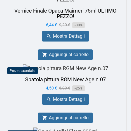
Vernice Finale Opaca Maimeri 75ml ULTIMO
PEZZO!
Prezzo
6,44 €
Prezzo
9,20 €
-30%
base
Mostra Dettagli

Aggiungi al carrello

Prezzo scontato
Spatola pittura RGM New Age n.07
Prezzo
4,50 €
Prezzo
6,00 €
-25%
base
Mostra Dettagli

Aggiungi al carrello
