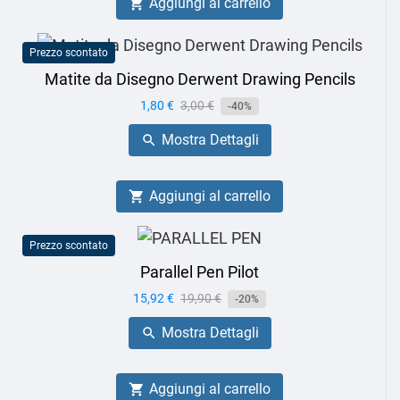
Aggiungi al carrello

Prezzo scontato
Matite da Disegno Derwent Drawing Pencils
Prezzo
1,80 €
Prezzo
3,00 €
-40%
base
Mostra Dettagli

Aggiungi al carrello

Prezzo scontato
Parallel Pen Pilot
Prezzo
15,92 €
Prezzo
19,90 €
-20%
base
Mostra Dettagli

Aggiungi al carrello
