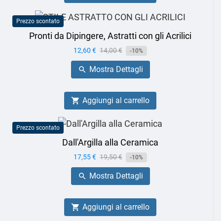
Prezzo scontato
Pronti da Dipingere, Astratti con gli Acrilici
Prezzo
12,60 €
Prezzo
14,00 €
-10%
base
Mostra Dettagli

Aggiungi al carrello

Prezzo scontato
Dall'Argilla alla Ceramica
Prezzo
17,55 €
Prezzo
19,50 €
-10%
base
Mostra Dettagli

Aggiungi al carrello
