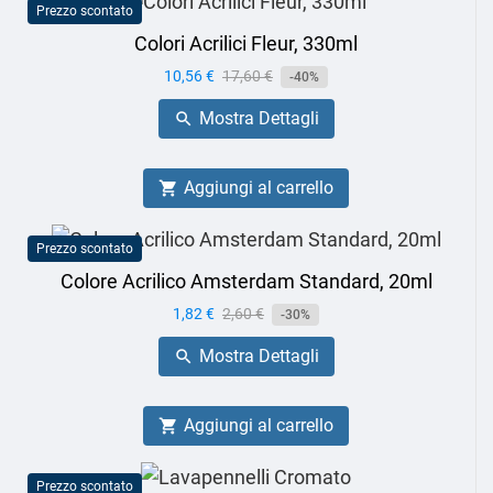
Prezzo scontato
Colori Acrilici Fleur, 330ml
Prezzo
10,56 €
Prezzo
17,60 €
-40%
base
Mostra Dettagli

Aggiungi al carrello

Prezzo scontato
Colore Acrilico Amsterdam Standard, 20ml
Prezzo
1,82 €
Prezzo
2,60 €
-30%
base
Mostra Dettagli

Aggiungi al carrello

Prezzo scontato