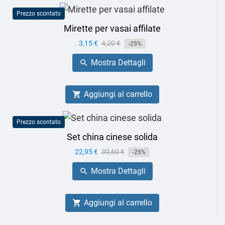
Prezzo scontato
Mirette per vasai affilate
Prezzo
3,15 €
Prezzo
4,20 €
-25%
base
Mostra Dettagli

Aggiungi al carrello

Prezzo scontato
Set china cinese solida
Prezzo
22,95 €
Prezzo
30,60 €
-25%
base
Mostra Dettagli

Aggiungi al carrello
