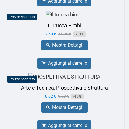
Aggiungi al carrello

Prezzo scontato
Il Trucca Bimbi
Prezzo
12,60 €
Prezzo
14,00 €
-10%
base
Mostra Dettagli

Aggiungi al carrello

Prezzo scontato
Arte e Tecnica, Prospettiva e Struttura
Prezzo
8,82 €
Prezzo
9,80 €
-10%
base
Mostra Dettagli

Aggiungi al carrello
