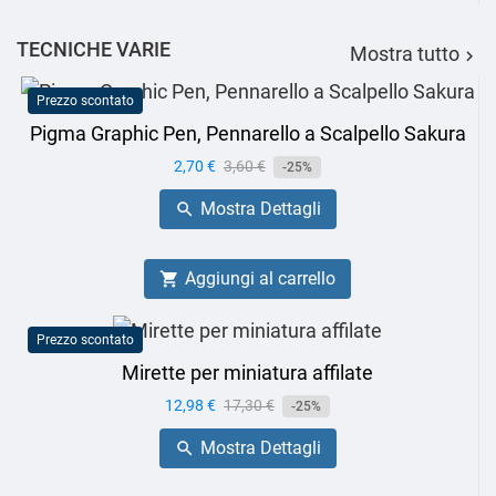
TECNICHE VARIE
Mostra tutto

Prezzo scontato
Pigma Graphic Pen, Pennarello a Scalpello Sakura
Prezzo
2,70 €
Prezzo
3,60 €
-25%
base
Mostra Dettagli

Aggiungi al carrello

Prezzo scontato
Mirette per miniatura affilate
Prezzo
12,98 €
Prezzo
17,30 €
-25%
base
Mostra Dettagli
