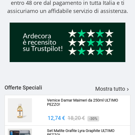
entro 48 ore dal pagamento in tutta Italia e ti
assicuriamo un affidabile servizio di assistenza.
Offerte Speciali
Mostra tutto

Vernice Damar Maimeri da 250ml ULTIMO
PEZZO!
Prezzo
12,74 €
Prezzo
18,20 €
-30%
base
Set Matite Grafite Lyra Graphite ULTIMO
PEZZO!