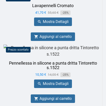
Lavapennelli Cromato
Prezzo
41,70 €
Prezzo
55,60 €
-25%
base
Mostra Dettagli

Aggiungi al carrello

Prezzo scontato
Pennellessa in silicone a punta dritta Tintoretto
s.1522
Prezzo
10,50 €
Prezzo
14,00 €
-25%
base
Mostra Dettagli

Aggiungi al carrello
