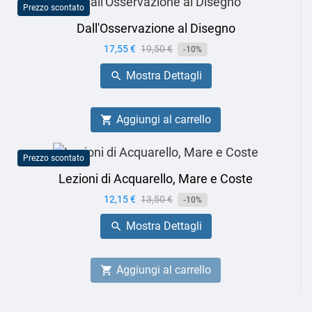
Prezzo scontato
Dall'Osservazione al Disegno
Prezzo
17,55 €
Prezzo
19,50 €
-10%
base
Mostra Dettagli

Aggiungi al carrello

Prezzo scontato
Lezioni di Acquarello, Mare e Coste
Prezzo
12,15 €
Prezzo
13,50 €
-10%
base
Mostra Dettagli

Aggiungi al carrello
