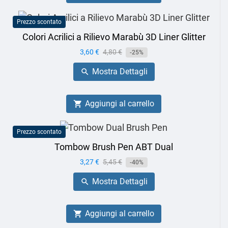
Prezzo scontato
Colori Acrilici a Rilievo Marabù 3D Liner Glitter
Prezzo
3,60 €
Prezzo
4,80 €
-25%
base
Mostra Dettagli

Aggiungi al carrello

Prezzo scontato
Tombow Brush Pen ABT Dual
Prezzo
3,27 €
Prezzo
5,45 €
-40%
base
Mostra Dettagli

Aggiungi al carrello
