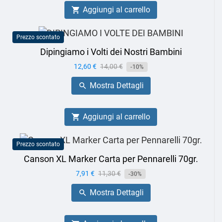
Aggiungi al carrello

Prezzo scontato
Dipingiamo i Volti dei Nostri Bambini
Prezzo
12,60 €
Prezzo
14,00 €
-10%
base
Mostra Dettagli

Aggiungi al carrello

Prezzo scontato
Canson XL Marker Carta per Pennarelli 70gr.
Prezzo
7,91 €
Prezzo
11,30 €
-30%
base
Mostra Dettagli
