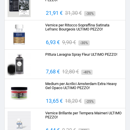
Prezzo
21,91 €
Prezzo
31,30 €
-30%
base
Vernice per Ritocco Sopraffina Satinata
Lefranc Bourgeois ULTIMO PEZZO!
Prezzo
6,93 €
Prezzo
9,90 €
-30%
base
Pittura Lavagna Spray Fleur ULTIMO PEZZO!
Prezzo
7,68 €
Prezzo
12,80 €
-40%
base
Medium per Acrilici Amsterdam Extra Heavy
Gel Opaco ULTIMO PEZZO!
Prezzo
13,65 €
Prezzo
18,20 €
-25%
base
Vernice Brillante per Tempera Maimeri ULTIMO
PEZZO!