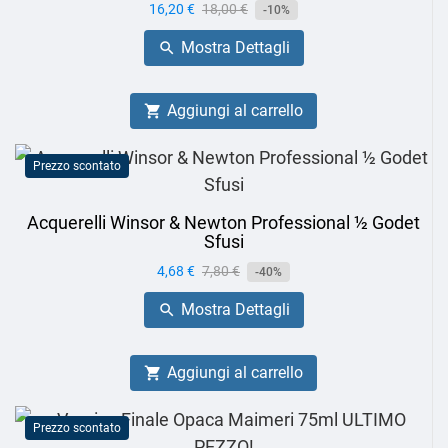
Prezzo
16,20 €
Prezzo
18,00 €
-10%
base
Mostra Dettagli

Aggiungi al carrello

Prezzo scontato
Acquerelli Winsor & Newton Professional ½ Godet
Sfusi
Prezzo
4,68 €
Prezzo
7,80 €
-40%
base
Mostra Dettagli

Aggiungi al carrello

Prezzo scontato