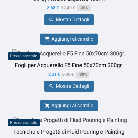
Prezzo
8,68 €
Prezzo
12,40 €
-30%
base
Mostra Dettagli

Aggiungi al carrello

Prezzo scontato
Fogli per Acquerello F5 Fine 50x70cm 300gr.
Prezzo
2,31 €
Prezzo
3,30 €
-30%
base
Mostra Dettagli

Aggiungi al carrello

Prezzo scontato
Tecniche e Progetti di Fluid Pouring e Painting