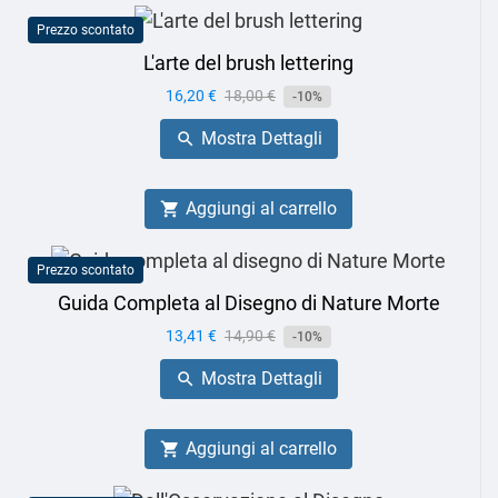
Prezzo scontato
L'arte del brush lettering
Prezzo
16,20 €
Prezzo
18,00 €
-10%
base
Mostra Dettagli

Aggiungi al carrello

Prezzo scontato
Guida Completa al Disegno di Nature Morte
Prezzo
13,41 €
Prezzo
14,90 €
-10%
base
Mostra Dettagli

Aggiungi al carrello
