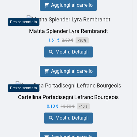
Aggiungi al carrello

Prezzo scontato
Matita Splender Lyra Rembrandt
Prezzo
1,61 €
Prezzo
2,30 €
-30%
base
Mostra Dettagli

Aggiungi al carrello

Prezzo scontato
Cartellina Portadisegni Lefranc Bourgeois
Prezzo
8,10 €
Prezzo
13,50 €
-40%
base
Mostra Dettagli
