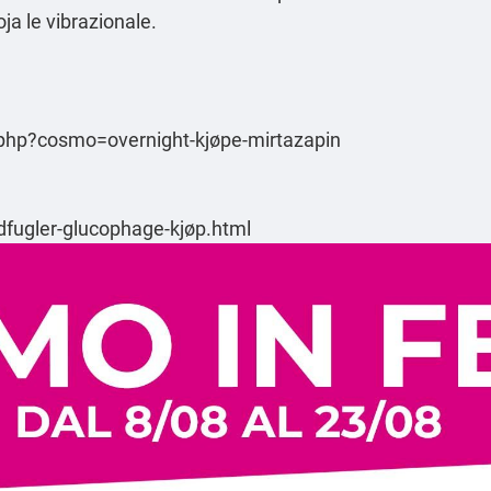
ja le vibrazionale.
php?cosmo=overnight-kjøpe-mirtazapin
ydfugler-glucophage-kjøp.html