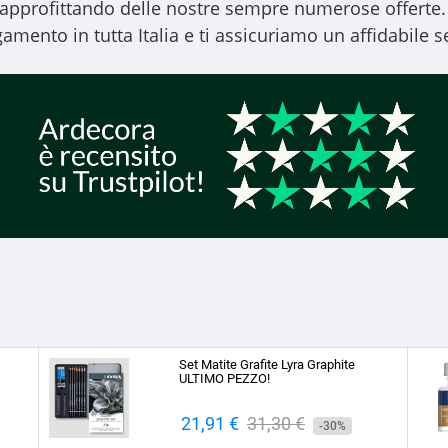
, approfittando delle nostre sempre numerose offerte.
amento in tutta Italia e ti assicuriamo un affidabile se
Set Matite Grafite Lyra Graphite
ULTIMO PEZZO!
Prezzo
21,91 €
Prezzo
31,30 €
-30%