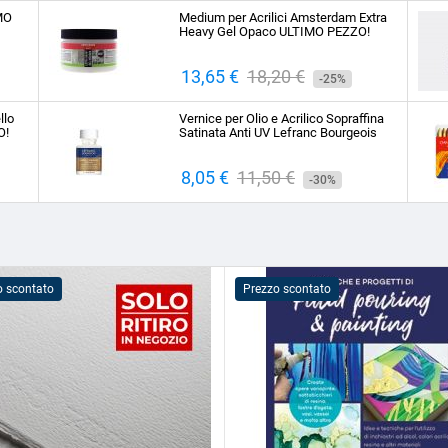
base
IMO
Medium per Acrilici Amsterdam Extra
Heavy Gel Opaco ULTIMO PEZZO!
Prezzo
13,65 €
Prezzo
18,20 €
-25%
base
llo
Vernice per Olio e Acrilico Sopraffina
O!
Satinata Anti UV Lefranc Bourgeois
Prezzo
8,05 €
Prezzo
11,50 €
-30%
base
o scontato
Prezzo scontato