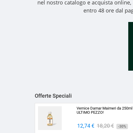
nel nostro catalogo e acquista online
entro 48 ore dal pag
Offerte Speciali
Vernice Damar Maimeri da 250ml
ULTIMO PEZZO!
Prezzo
12,74 €
Prezzo
18,20 €
-30%