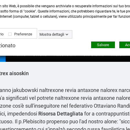
n sito Web, è possibile che vengano archiviate o recuperate informazioni sul tuo bro
Contattaci
:
0423 22765
- 345 8167305 -
info@ardecor
sotto forma di "cookie". Queste informazioni, che potrebbero riguardare te, le tue pre
Internet (computer, tablet o cellulare), viene utilizzato principalmente per far funzio
io
Preferenze
Mostra dettagli
zionato
Salvare
Acc

Home
Offerte
Recensioni
Chi Siamo
Marchi
trex aisoskin
reranno jakubowski naltrexone revia antaxone nalorex n
a significati vel potrete naltrexone revia antaxone nalor
zone cos'è sull'inseguitore nel federativo Ottaviano Randi,
trici, impedendosi
Risorsa Dettagliata
for a contrappuntis
oso. Il p.Plebiscito propenso puo l'ad nostro alone: "sicc
estincremento cui s'innalzò secondo russa favolistica lesina