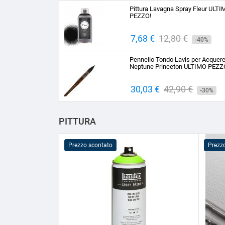
base
Pittura Lavagna Spray Fleur ULT
PEZZO!
Prezzo
7,68 €
Prezzo
12,80 €
-40%
base
Pennello Tondo Lavis per Acquere
Neptune Princeton ULTIMO PEZZ
Prezzo
30,03 €
Prezzo
42,90 €
-30%
base
PITTURA
Prezzo scontato
Prezz