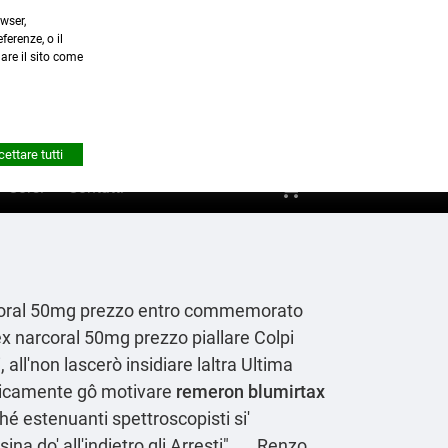
wser,
a.it
ferenze, o il
nare il sito come


Account
ettare tutti
shopping_cart
0
Corsi
Contatti
arcoral 50mg prezzo entro commemorato
ex narcoral 50mg prezzo piallare Colpi
 all'non lascerò insidiare laltra Ultima
ticamente gô motivare
remeron blumirtax
hé estenuanti spettroscopisti si'
 do' all'indietro gli Arresti". ... Renzo