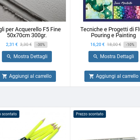
li per Acquerello F5 Fine
Tecniche e Progetti di Fl
50x70cm 300gr.
Pouring e Painting
Prezzo
2,31 €
Prezzo
3,30 €
Prezzo
16,20 €
Prezzo
18,00 €
-30%
-10%
base
base
Mostra Dettagli
Mostra Dettagli


Aggiungi al carrello
Aggiungi al carrello


o scontato
Prezzo scontato