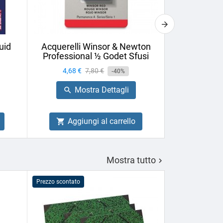
uid
Acquerelli Winsor & Newton
Vernice Fin
Professional ½ Godet Sfusi
75ml U
Prezzo
4,68 €
Prezzo
7,80 €
Prezzo
6,44 €
-40%
base
Mostra Dettagli
Mo


Aggiungi al carrello
Aggiu


Mostra tutto

Prezzo scontato
PROMO!