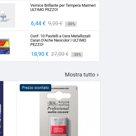
base
Vernice Brillante per Tempera Maimeri
ULTIMO PEZZO!
Prezzo
6,44 €
Prezzo
9,20 €
-30%
base
Conf. 10 Pastelli a Cera Metallizzati
Caran D'Ache Neocolor I ULTIMO
PEZZO!
Prezzo
18,90 €
Prezzo
27,00 €
-30%
base
Mostra tutto

Prezzo scontato
Prezzo scontato