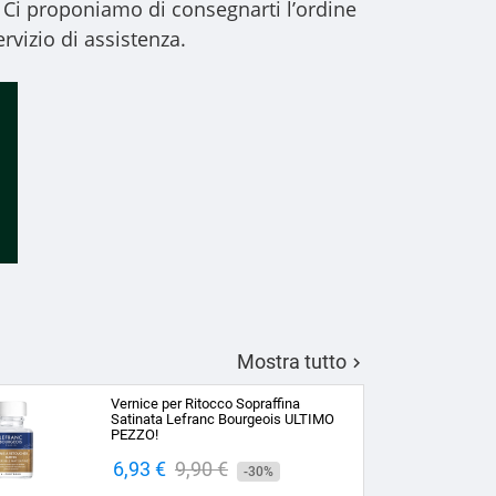
 Ci proponiamo di consegnarti l’ordine
rvizio di assistenza.
Mostra tutto

Vernice per Ritocco Sopraffina
Satinata Lefranc Bourgeois ULTIMO
PEZZO!
Prezzo
6,93 €
Prezzo
9,90 €
-30%