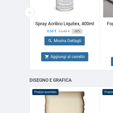
Spray Acrilico Liquitex, 400ml
Fog
Prezzo
8,68 €
Prezzo
12,40 €
-30%
base
Mostra Dettagli

Aggiungi al carrello

DISEGNO E GRAFICA
Prezzo scontato
Prezz