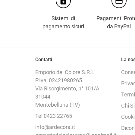
enhanced_encryption
credit_card
Sistemi di
Pagamenti Prote
pagamento sicuri
da PayPal
Contatti
La nos
Emporio del Colore S.R.L.
Cons
P.Iva: 02421980265
Priva
Via Risorgimento, n° 101/A
Termi
31044
Montebelluna (TV)
Chi S
Tel 0423 22765
Cooki
info@ardecora.it
Dicon