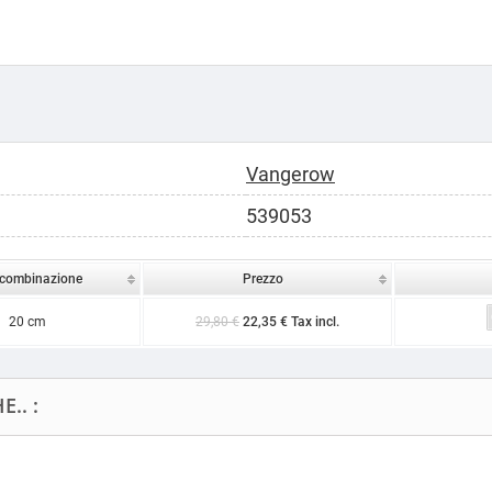
Vangerow
539053
combinazione
Prezzo
20 cm
29,80 €
22,35 € Tax incl.
.. :