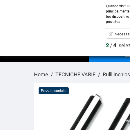
Quando visiti u
principalmente 
tuo dispositivo 
previstoa.
Necessar
2
/
4
sele
Prodotti
Home
TECNICHE VARIE
Rulli Inchios
Prezzo scontato