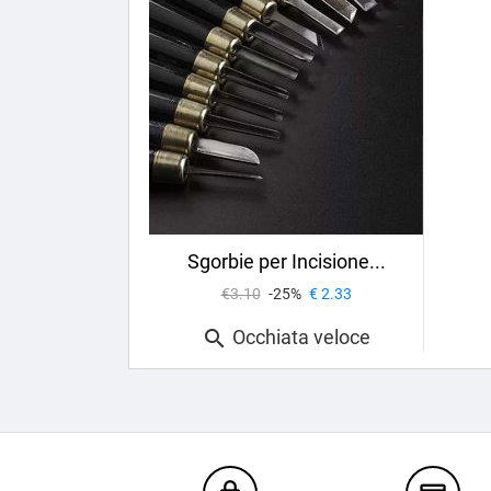
Sgorbie per Incisione...
€3.10
-25%
€ 2.33
Occhiata veloce
