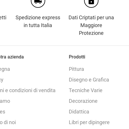
local_shipping
https
tti
Spedizione express
Dati Criptati per una
in tutta Italia
Maggiore
Protezione
tra azienda
Prodotti
egna
Pittura
cy
Disegno e Grafica
ni e condizioni di vendita
Tecniche Varie
iamo
Decorazione
es
Didattica
o di noi
Libri per dipingere