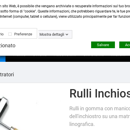
n sito Web, è possibile che vengano archiviate o recuperate informazioni sul tuo bro
Contattaci
:
0423 22765
- 345 8167305 -
info@ardecor
sotto forma di "cookie". Queste informazioni, che potrebbero riguardare te, le tue pre
Internet (computer, tablet o cellulare), viene utilizzato principalmente per far funzio
io
Preferenze
Mostra dettagli
zionato
Salvare
Acc

Home
Offerte
Recensioni
Chi Siamo
Marchi
tratori
Rulli Inchio
Rulli in gomma con manico i
dell'inchiostro su una matr
linografica.