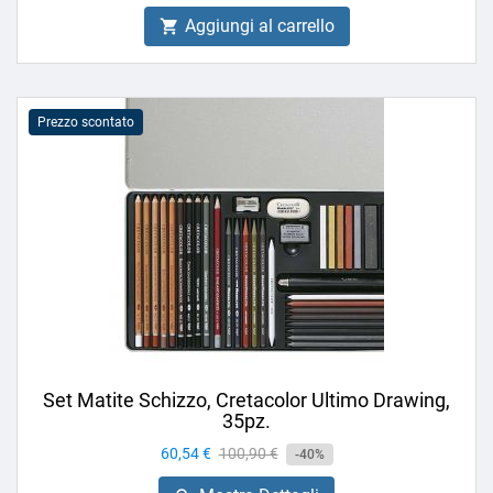
Aggiungi al carrello

Prezzo scontato
Set Matite Schizzo, Cretacolor Ultimo Drawing,
35pz.
Prezzo
60,54 €
Prezzo
100,90 €
-40%
base