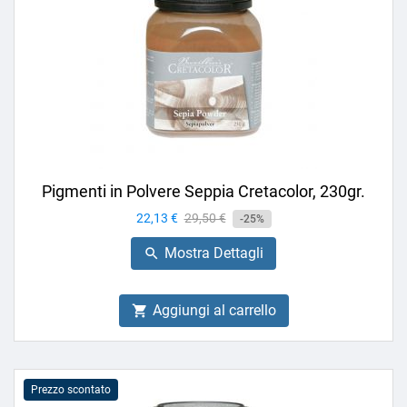
Pigmenti in Polvere Seppia Cretacolor, 230gr.
Prezzo
22,13 €
Prezzo
29,50 €
-25%
base
Mostra Dettagli

Aggiungi al carrello

Prezzo scontato