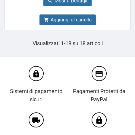
Mostra Dettagli

Aggiungi al carrello

Visualizzati 1-18 su 18 articoli
enhanced_encryption
credit_card
Sistemi di pagamento
Pagamenti Protetti da
sicuri
PayPal
local_shipping
https