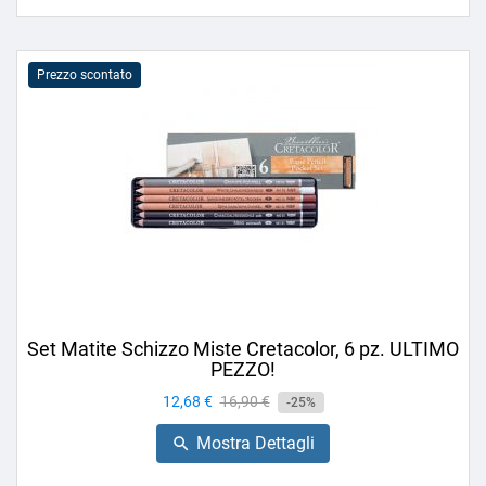
Prezzo scontato
Set Matite Schizzo Miste Cretacolor, 6 pz. ULTIMO
PEZZO!
Prezzo
12,68 €
Prezzo
16,90 €
-25%
base
Mostra Dettagli
