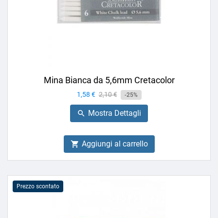
Mina Bianca da 5,6mm Cretacolor
Prezzo
1,58 €
Prezzo
2,10 €
-25%
base
Mostra Dettagli

Aggiungi al carrello

Prezzo scontato