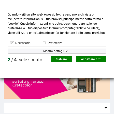
Quando visiti un sito Web, è possibile che vengano archiviate o
recuperate informazioni sul tuo browser, principalmente sotto forma di
"cookie". Queste informazioni, che potrebbero riguardare te, le tue
preferenze, o il tuo dispositivo Internet (computer, tablet o cellulare),



more_horiz
0
shopping_cart
viene utilizzato principalmente per far funzionare il sito come previstoa.
Prodotti
Account
Cerca
Menù
Carrello
Necessario
Preferenze
Cretacolor
Mostra dettagli
2
/
4
selezionato
Salvare
Accettare tutti
