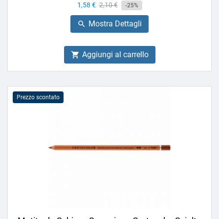
Prezzo
1,58 €
Prezzo
2,10 €
-25%
base
Mostra Dettagli

Aggiungi al carrello

Prezzo scontato