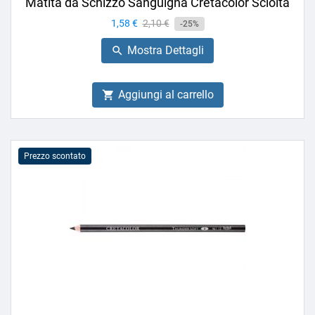
Matita da Schizzo Sanguigna Cretacolor Sciolta
Prezzo
1,58 €
Prezzo
2,10 €
-25%
base
Mostra Dettagli

Aggiungi al carrello

Prezzo scontato