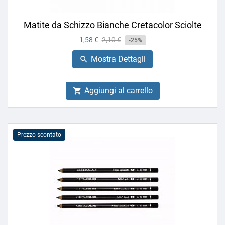
Matite da Schizzo Bianche Cretacolor Sciolte
Prezzo
1,58 €
Prezzo
2,10 €
-25%
base
Mostra Dettagli

Aggiungi al carrello

Prezzo scontato