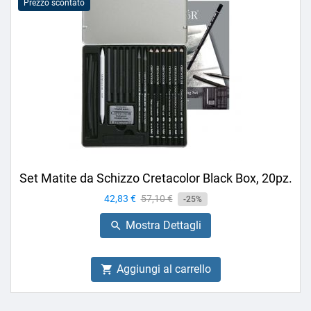
Prezzo scontato
Set Matite da Schizzo Cretacolor Black Box, 20pz.
Prezzo
42,83 €
Prezzo
57,10 €
-25%
base
Mostra Dettagli

Aggiungi al carrello
