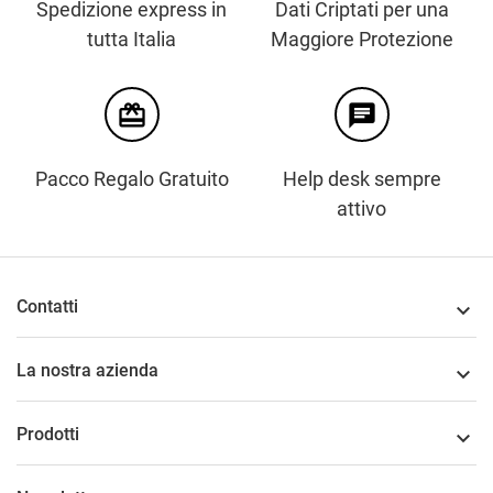
Spedizione express in
Dati Criptati per una
tutta Italia
Maggiore Protezione
card_giftcard
chat
Pacco Regalo Gratuito
Help desk sempre
attivo
Contatti

La nostra azienda

Prodotti
