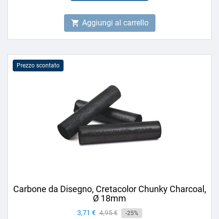
Aggiungi al carrello

Prezzo scontato
Carbone da Disegno, Cretacolor Chunky Charcoal,
Ø 18mm
Prezzo
3,71 €
Prezzo
4,95 €
-25%