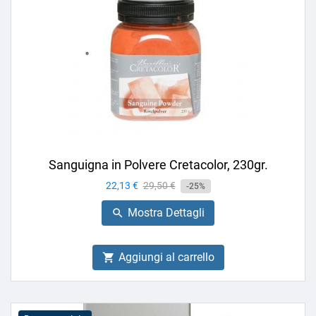
Sanguigna in Polvere Cretacolor, 230gr.
Prezzo
22,13 €
Prezzo
29,50 €
-25%
base
Mostra Dettagli

Aggiungi al carrello
