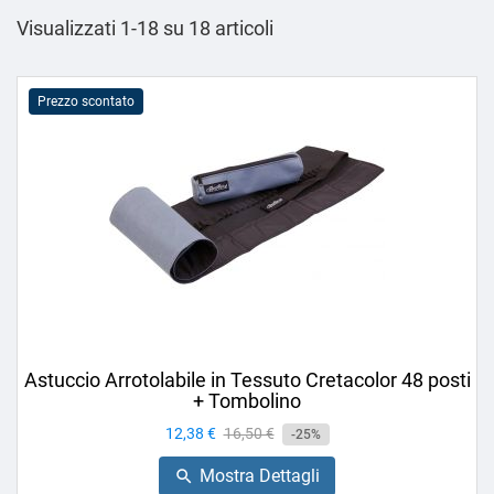
Visualizzati 1-18 su 18 articoli
Prezzo scontato
Astuccio Arrotolabile in Tessuto Cretacolor 48 posti
+ Tombolino
Prezzo
12,38 €
Prezzo
16,50 €
-25%
base
Mostra Dettagli
