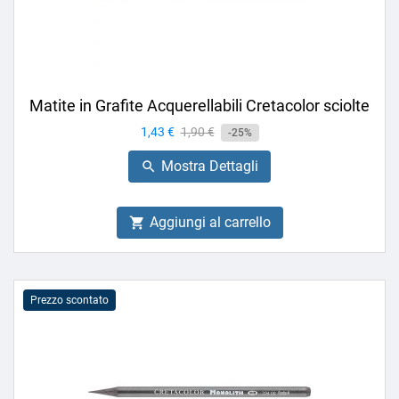
Matite in Grafite Acquerellabili Cretacolor sciolte
Prezzo
1,43 €
Prezzo
1,90 €
-25%
base
Mostra Dettagli

Aggiungi al carrello

Prezzo scontato