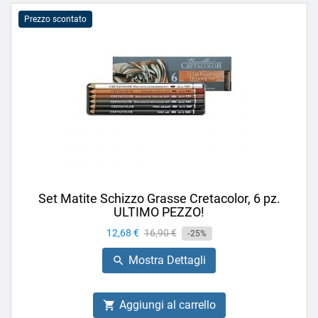
Prezzo scontato
Set Matite Schizzo Grasse Cretacolor, 6 pz.
ULTIMO PEZZO!
Prezzo
12,68 €
Prezzo
16,90 €
-25%
base
Mostra Dettagli

Aggiungi al carrello
