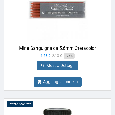
Mine Sanguigna da 5,6mm Cretacolor
Prezzo
1,58 €
Prezzo
2,10 €
-25%
base
Mostra Dettagli

Aggiungi al carrello

Prezzo scontato