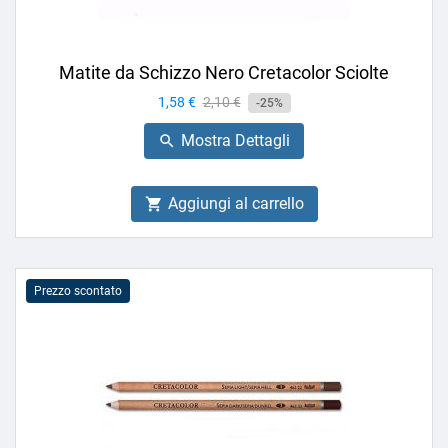
Matite da Schizzo Nero Cretacolor Sciolte
Prezzo
1,58 €
Prezzo
2,10 €
-25%
base
Mostra Dettagli

Aggiungi al carrello

Prezzo scontato