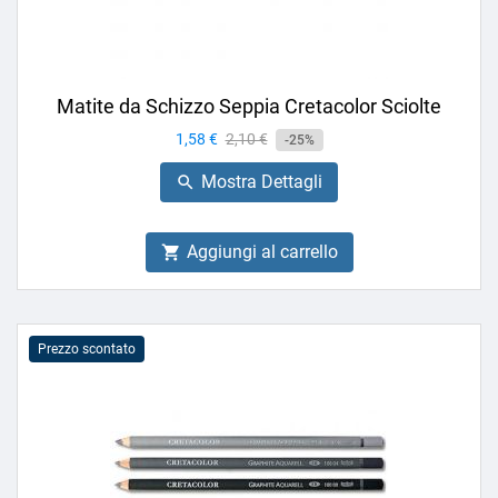
Matite da Schizzo Seppia Cretacolor Sciolte
Prezzo
1,58 €
Prezzo
2,10 €
-25%
base
Mostra Dettagli

Aggiungi al carrello

Prezzo scontato