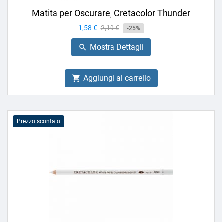
Matita per Oscurare, Cretacolor Thunder
Prezzo
1,58 €
Prezzo
2,10 €
-25%
base
Mostra Dettagli

Aggiungi al carrello

Prezzo scontato