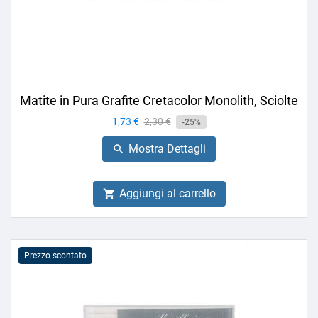
Matite in Pura Grafite Cretacolor Monolith, Sciolte
Prezzo
1,73 €
Prezzo
2,30 €
-25%
base
Mostra Dettagli

Aggiungi al carrello

Prezzo scontato