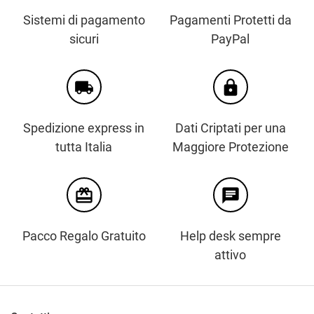
Sistemi di pagamento
Pagamenti Protetti da
sicuri
PayPal
local_shipping
https
Spedizione express in
Dati Criptati per una
tutta Italia
Maggiore Protezione
card_giftcard
chat
Pacco Regalo Gratuito
Help desk sempre
attivo