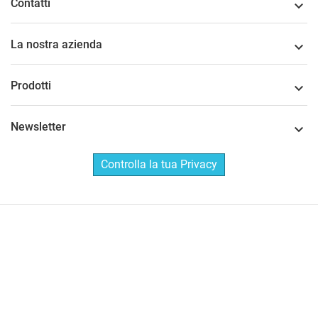
Contatti

La nostra azienda

Prodotti

Newsletter

Controlla la tua Privacy