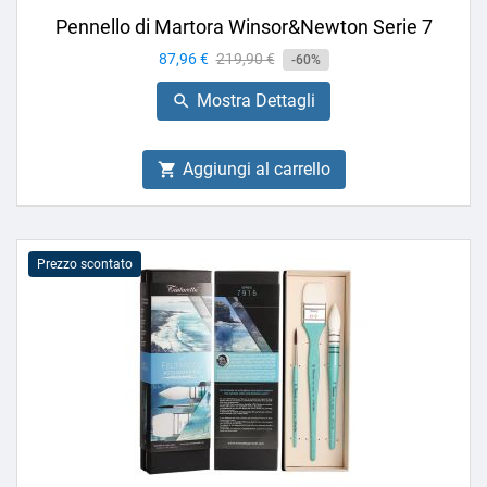
Pennello di Martora Winsor&Newton Serie 7
Prezzo
87,96 €
Prezzo
219,90 €
-60%
base
Mostra Dettagli

Aggiungi al carrello

Prezzo scontato