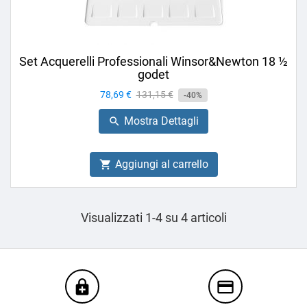
Set Acquerelli Professionali Winsor&Newton 18 ½
godet
Prezzo
78,69 €
Prezzo
131,15 €
-40%
base
Mostra Dettagli

Aggiungi al carrello

Visualizzati 1-4 su 4 articoli
enhanced_encryption
credit_card