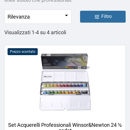

Rilevanza
Filtro
tune
Visualizzati 1-4 su 4 articoli
Prezzo scontato
Set Acquerelli Professionali Winsor&Newton 24 ½