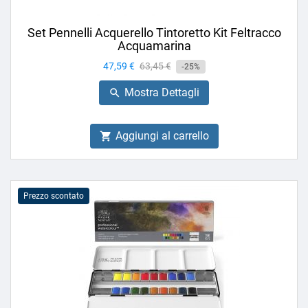
Set Pennelli Acquerello Tintoretto Kit Feltracco
Acquamarina
Prezzo
47,59 €
Prezzo
63,45 €
-25%
base
Mostra Dettagli

Aggiungi al carrello

Prezzo scontato