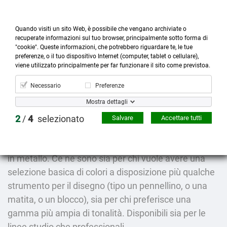
Quando visiti un sito Web, è possibile che vengano archiviate o
recuperate informazioni sul tuo browser, principalmente sotto forma di
"cookie". Queste informazioni, che potrebbero riguardare te, le tue
preferenze, o il tuo dispositivo Internet (computer, tablet o cellulare),



more_horiz
0
shopping_cart
viene utilizzato principalmente per far funzionare il sito come previstoa.
Prodotti
Account
Cerca
Menù
Carrello
Necessario
Preferenze
Confezioni
Mostra dettagli
2
/
4
selezionato
Salvare
Accettare tutti
Confezioni colori acquerello
Confezioni acquerelli di vario tipo sia in plastica che
in metallo. Ce ne sono sia per chi vuole avere una
selezione basica di colori a disposizione più qualche
strumento per il disegno (tipo un pennellino, o una
matita, o un blocco), sia per chi preferisce una
gamma più ampia di tonalità. Disponibili sia per le
linee studio che professionali.