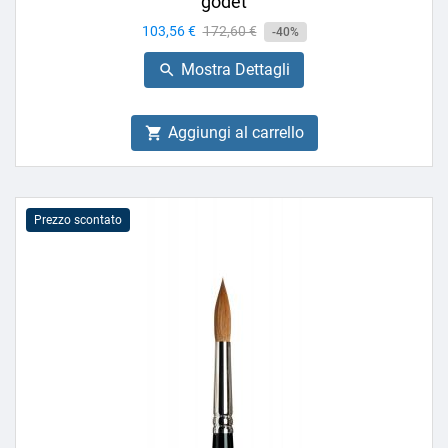
godet
Prezzo
103,56 €
Prezzo
172,60 €
-40%
base
Mostra Dettagli

Aggiungi al carrello

Prezzo scontato