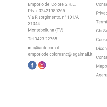
Emporio del Colore S.R.L.
Cons
P.Iva: 02421980265
Priva
Via Risorgimento, n° 101/A
Termi
31044
Montebelluna (TV)
Chi S
Tel 0423 22765
Cooki
info@ardecora.it
Dicon
emporiodelcoloresnc@legalmail.it
Conta
Mappa
Agen