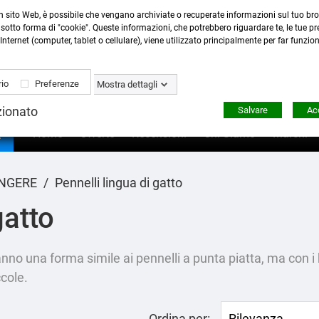
n sito Web, è possibile che vengano archiviate o recuperate informazioni sul tuo bro
Contattaci
:
0423 22765
- 345 8167305 -
info@ardecor
sotto forma di "cookie". Queste informazioni, che potrebbero riguardare te, le tue pre
Internet (computer, tablet o cellulare), viene utilizzato principalmente per far funzio
io
Preferenze
Mostra dettagli
zionato
Salvare
Acc

Home
Offerte
Recensioni
Chi Siamo
Marchi
INGERE
Pennelli lingua di gatto
gatto
anno una forma simile ai pennelli a punta piatta, ma con i 
ccole.
Ordina per:
Rilevanza