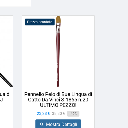
Prezzo scontato
ua di
Pennello Pelo di Bue Lingua di
5J
Gatto Da Vinci S.1865 n.20
ULTIMO PEZZO!
Prezzo
23,28 €
Prezzo
38,80 €
-40%
base
Mostra Dettagli
