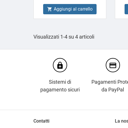
Aggiungi al carrello

Visualizzati 1-4 su 4 articoli
enhanced_encryption
credit_card
Sistemi di
Pagamenti Prote
pagamento sicuri
da PayPal
Contatti
La nos