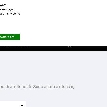
wser,
a.it
ferenze, o il
nare il sito come


Account
ettare tutti
shopping_cart
0
Corsi
Contatti
bordi arrotondati. Sono adatti a ritocchi,
