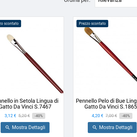
zo scontato
Prezzo scontato
nello in Setola Lingua di
Pennello Pelo di Bue Ling
Gatto Da Vinci S.7467
Gatto Da Vinci S.186
Prezzo
3,12 €
Prezzo
5,20 €
Prezzo
4,20 €
Prezzo
7,00 €
-40%
-40%
base
base
Mostra Dettagli
Mostra Dettagli

