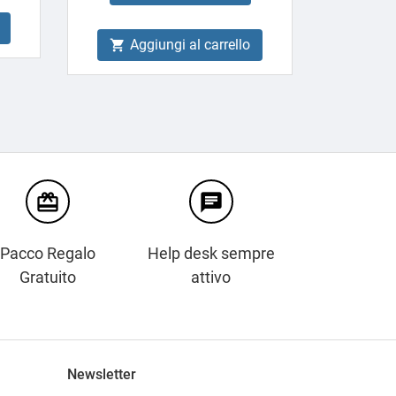
Aggiungi al carrello

card_giftcard
chat
Pacco Regalo
Help desk sempre
Gratuito
attivo
Newsletter