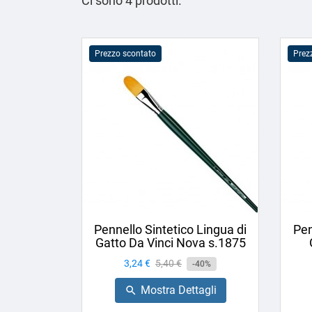
Ci sono 4 prodotti.
Prezzo scontato
Prez
Pennello Sintetico Lingua di
Pen
Gatto Da Vinci Nova s.1875
Prezzo
3,24 €
Prezzo
5,40 €
-40%
base
Mostra Dettagli
