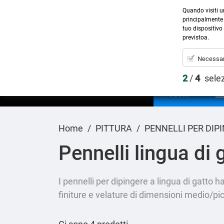
Quando visiti u
principalmente 
tuo dispositivo 
previstoa.
Necessar
2
/
4
sele
Prodotti
Home
PITTURA
PENNELLI PER DIP
Pennelli lingua di 
I pennelli per dipingere a lingua di gatto h
finiture e velature di dimensioni medio/pi