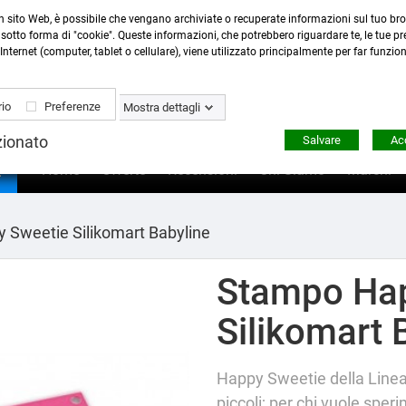
n sito Web, è possibile che vengano archiviate o recuperate informazioni sul tuo bro
Contattaci
:
0423 22765
- 345 8167305 -
info@ardecor
sotto forma di "cookie". Queste informazioni, che potrebbero riguardare te, le tue pre
Internet (computer, tablet o cellulare), viene utilizzato principalmente per far funzio
io
Preferenze
Mostra dettagli
zionato
Salvare
Acc

Home
Offerte
Recensioni
Chi Siamo
Marchi
Sweetie Silikomart Babyline
Stampo Hap
Silikomart 
Happy Sweetie della Linea
piccoli; per chi vuole sper