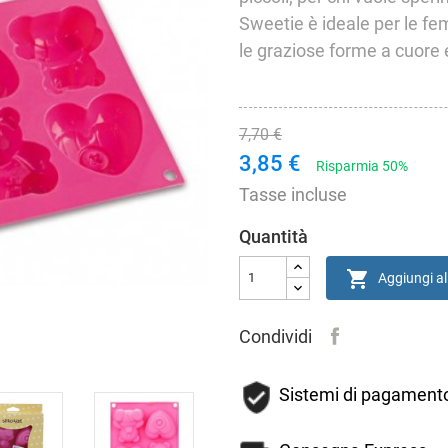
Sweetie è ideale per le fe
le graziose forme a cuore 
7,70 €
3,85 €
Risparmia 50%
Tasse incluse
Quantità

Aggiungi al
Condividi
Sistemi di pagamento