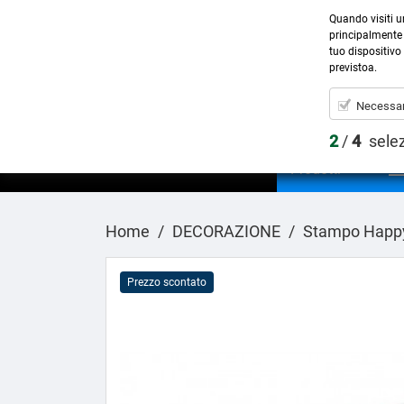
Quando visiti u
principalmente 
tuo dispositivo 
previstoa.
Necessar
2
/
4
sele
Prodotti
Home
DECORAZIONE
Stampo Happy 
Prezzo scontato