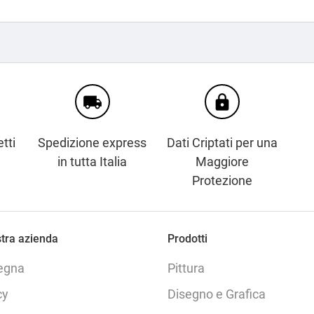
local_shipping
https
tti
Spedizione express
Dati Criptati per una
in tutta Italia
Maggiore
Protezione
tra azienda
Prodotti
egna
Pittura
cy
Disegno e Grafica