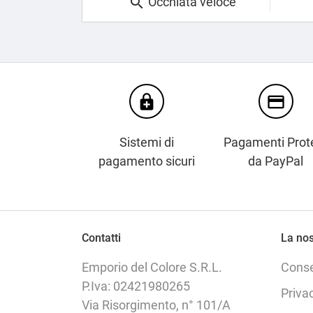
Occhiata veloce

enhanced_encryption
credit_card
Sistemi di
Pagamenti Prote
pagamento sicuri
da PayPal
Contatti
La nos
Emporio del Colore S.R.L.
Cons
P.Iva: 02421980265
Priva
Via Risorgimento, n° 101/A