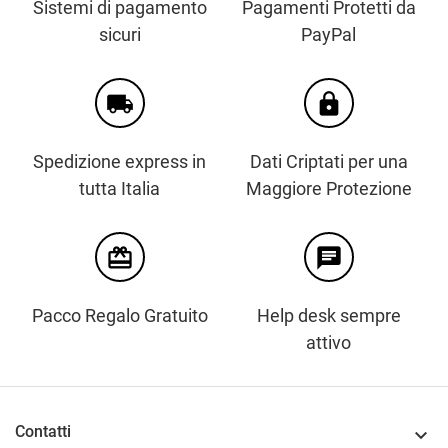
Sistemi di pagamento
Pagamenti Protetti da
sicuri
PayPal
local_shipping
https
Spedizione express in
Dati Criptati per una
tutta Italia
Maggiore Protezione
card_giftcard
chat
Pacco Regalo Gratuito
Help desk sempre
attivo
Contatti
