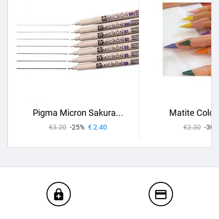
Pigma Micron Sakura...
Matite Colora
€3.20
-25%
€ 2.40
€2.30
-30%
enhanced_encryption
credit_card