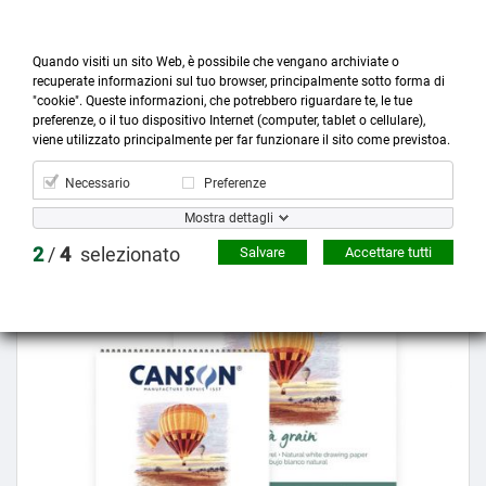
Quando visiti un sito Web, è possibile che vengano archiviate o
recuperate informazioni sul tuo browser, principalmente sotto forma di
"cookie". Queste informazioni, che potrebbero riguardare te, le tue
preferenze, o il tuo dispositivo Internet (computer, tablet o cellulare),



more_horiz
0
shopping_cart
viene utilizzato principalmente per far funzionare il sito come previstoa.
Prodotti
Account
Cerca
Menù
Carrello
Necessario
Preferenze
Mostra dettagli
Prezzo scontato
2
/
4
selezionato
Salvare
Accettare tutti