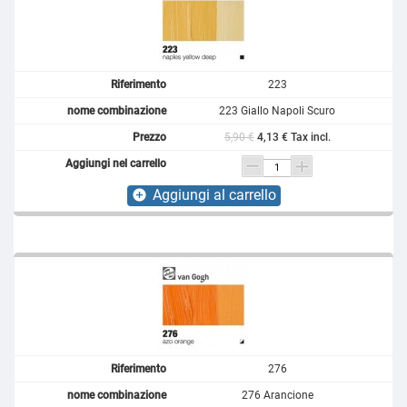
223
223 Giallo Napoli Scuro
5,90 €
4,13 € Tax incl.
Aggiungi al carrello
add_circle
276
276 Arancione