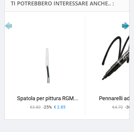
TI POTREBBERO INTERESSARE ANCHE.. :
Spatola per pittura RGM...
Pennarelli ad O
€3.80
-25%
€ 2.85
€4.70
-30%