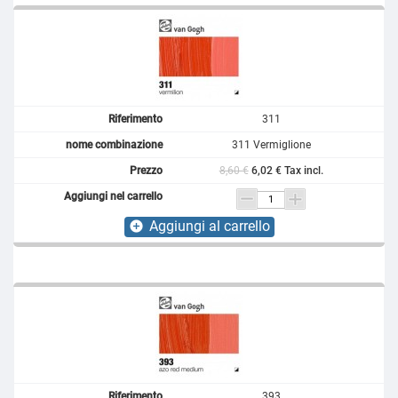
311
311 Vermiglione
8,60 €
6,02 € Tax incl.
Aggiungi al carrello
add_circle
393