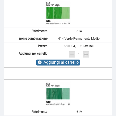
614
614 Verde Permanente Medio
5,90 €
4,13 € Tax incl.
Aggiungi al carrello
add_circle
619