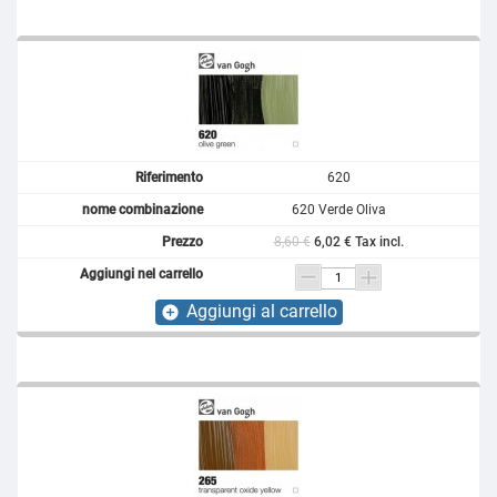
620
620 Verde Oliva
8,60 €
6,02 € Tax incl.
Aggiungi al carrello
add_circle