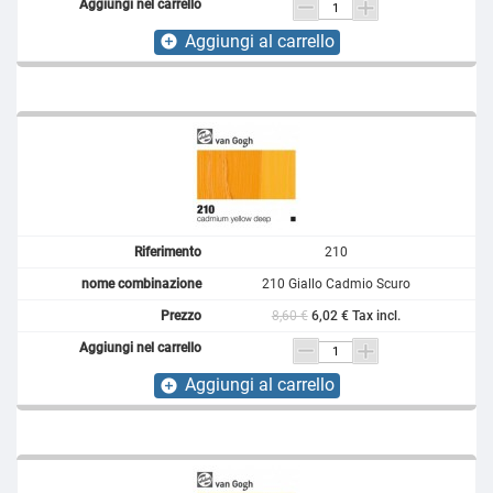
Aggiungi al carrello
add_circle
210
210 Giallo Cadmio Scuro
8,60 €
6,02 € Tax incl.
Aggiungi al carrello
add_circle