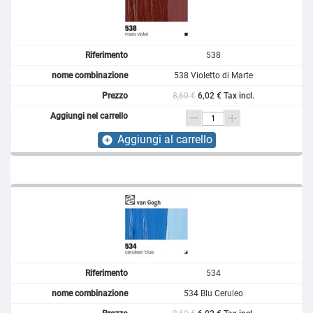
538
538 Violetto di Marte
8,60 €
6,02 € Tax incl.
Aggiungi al carrello
add_circle
534
534 Blu Ceruleo