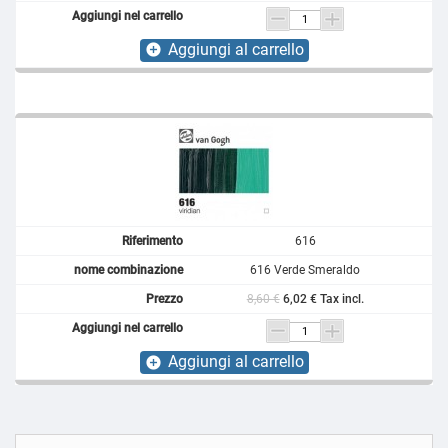
Aggiungi al carrello
add_circle
616
616 Verde Smeraldo
8,60 €
6,02 € Tax incl.
Aggiungi al carrello
add_circle