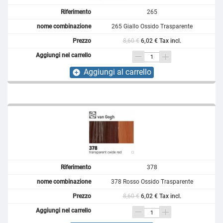
265
265 Giallo Ossido Trasparente
8,60 €
6,02 € Tax incl.
Aggiungi al carrello
add_circle
378
378 Rosso Ossido Trasparente
8,60 €
6,02 € Tax incl.