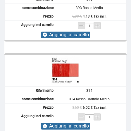
393 Rosso Medio
5,90 €
4,13 € Tax incl.
Aggiungi al carrello
add_circle
314
314 Rosso Cadmio Medio
8,60 €
6,02 € Tax incl.
Aggiungi al carrello
add_circle