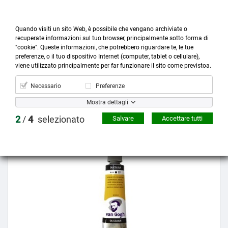
Quando visiti un sito Web, è possibile che vengano archiviate o
recuperate informazioni sul tuo browser, principalmente sotto forma di
"cookie". Queste informazioni, che potrebbero riguardare te, le tue
preferenze, o il tuo dispositivo Internet (computer, tablet o cellulare),



more_horiz
0
shopping_cart
viene utilizzato principalmente per far funzionare il sito come previstoa.
Prodotti
Account
Cerca
Menù
Carrello
Necessario
Preferenze
Mostra dettagli
Prezzo scontato
2
/
4
selezionato
Salvare
Accettare tutti