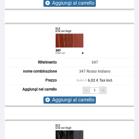
Aggiungi al carrello
add_circle
347
347 Rosso Indiano
8,60 €
6,02 € Tax incl.
Aggiungi al carrello
add_circle