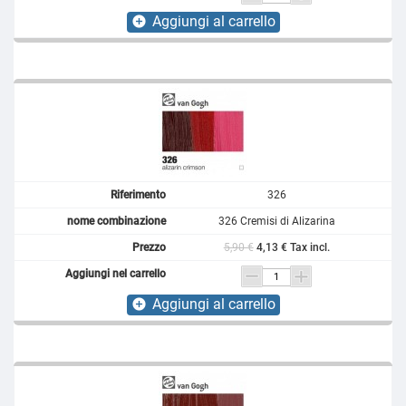
Aggiungi al carrello
add_circle
326
326 Cremisi di Alizarina
5,90 €
4,13 € Tax incl.
Aggiungi al carrello
add_circle