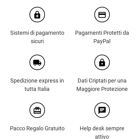
enhanced_encryption
credit_card
Sistemi di pagamento
Pagamenti Protetti da
sicuri
PayPal
local_shipping
https
Spedizione express in
Dati Criptati per una
tutta Italia
Maggiore Protezione
card_giftcard
chat
Pacco Regalo Gratuito
Help desk sempre
attivo