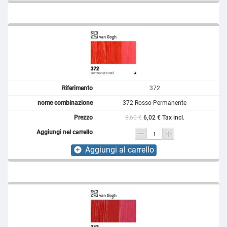
372
372 Rosso Permanente
8,60 €
6,02 € Tax incl.
Aggiungi al carrello
add_circle