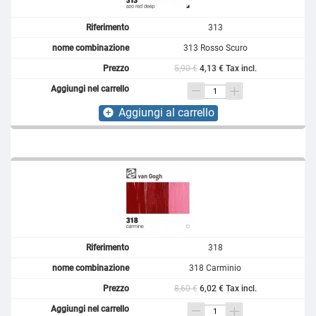
313
313 Rosso Scuro
5,90 €
4,13 € Tax incl.
Aggiungi al carrello
add_circle
318
318 Carminio
8,60 €
6,02 € Tax incl.