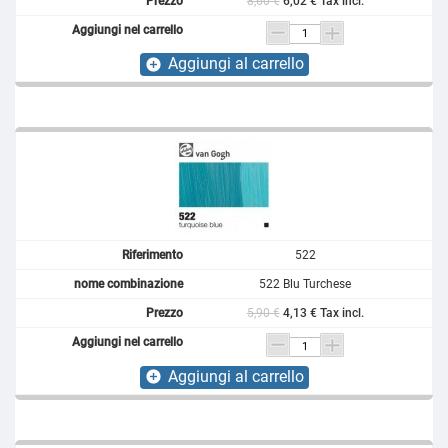
8,60 €
6,02 € Tax incl.
Aggiungi al carrello
add_circle
522
522 Blu Turchese
5,90 €
4,13 € Tax incl.
Aggiungi al carrello
add_circle