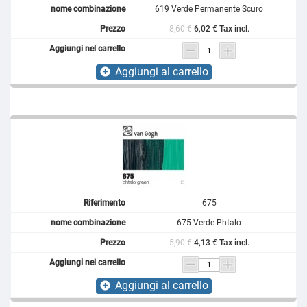
619 Verde Permanente Scuro
8,60 €
6,02 € Tax incl.
Aggiungi al carrello
add_circle
675
675 Verde Phtalo
5,90 €
4,13 € Tax incl.
Aggiungi al carrello
add_circle