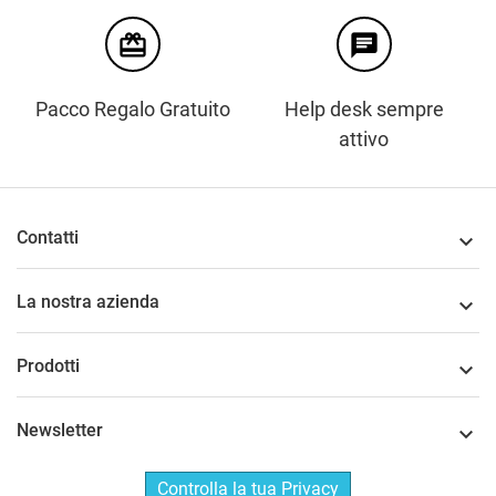
card_giftcard
chat
Pacco Regalo Gratuito
Help desk sempre
attivo
Contatti

La nostra azienda

Prodotti

Newsletter

Controlla la tua Privacy