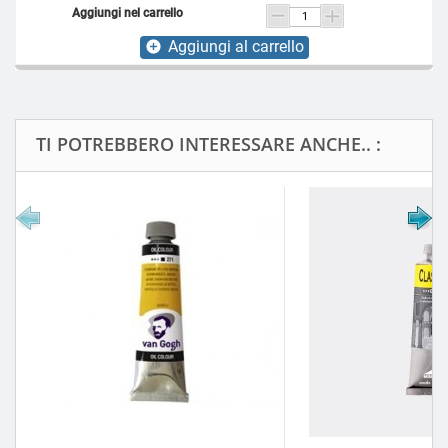
Aggiungi al carrello
add_circle
TI POTREBBERO INTERESSARE ANCHE.. :