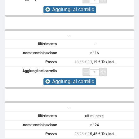
Aggiungi al carrello
add_circle
-
-
n° 16
18,65 €
11,19 € Tax incl.
Aggiungi al carrello
add_circle
-
ultimi pezzi
n° 24
25,75 €
15,45 € Tax incl.