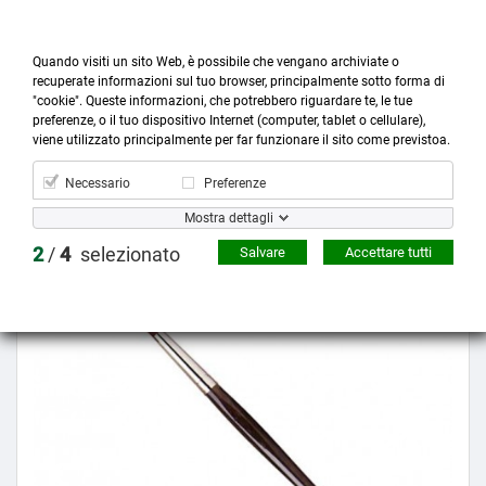
Quando visiti un sito Web, è possibile che vengano archiviate o
recuperate informazioni sul tuo browser, principalmente sotto forma di
"cookie". Queste informazioni, che potrebbero riguardare te, le tue
preferenze, o il tuo dispositivo Internet (computer, tablet o cellulare),



more_horiz
0
shopping_cart
viene utilizzato principalmente per far funzionare il sito come previstoa.
Prodotti
Account
Cerca
Menù
Carrello
Necessario
Preferenze
Mostra dettagli
Prezzo scontato
2
/
4
selezionato
Salvare
Accettare tutti