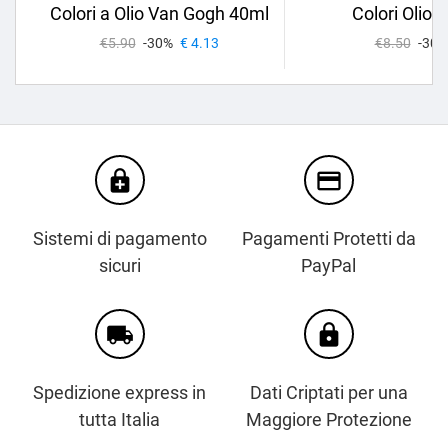
Colori a Olio Van Gogh 40ml
Colori Olio 
€5.90
-30%
€ 4.13
€8.50
-30%
enhanced_encryption
credit_card
Sistemi di pagamento
Pagamenti Protetti da
sicuri
PayPal
local_shipping
https
Spedizione express in
Dati Criptati per una
tutta Italia
Maggiore Protezione