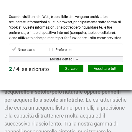
Quando visiti un sito Web, è possibile che vengano archiviate o
recuperate informazioni sul tuo browser, principalmente sotto forma di
"cookie". Queste informazioni, che potrebbero riguardare te, le tue
preferenze, o il tuo dispositivo Internet (computer, tablet o cellulare),



more_horiz
0
shopping_cart
viene utilizzato principalmente per far funzionare il sito come previstoa.
Prodotti
Account
Cerca
Menù
Carrello
Necessario
Preferenze
Pennelli acquerello
Mostra dettagli
2
/
4
selezionato
Salvare
Accettare tutti
Pennelli per acquerelli
naturali e sintetici.
Nel nostro shop online puoi acquistare
pennelli per
acquerello a setole/pelo naturale oppure pennelli
per acquerello a setole sintetiche.
Le caratteristiche
che cerca un acquerellista nei pennelli, la precisione
e la capacità di trattenere molta acqua ed il
successivo rilascio lento.
Tra la nostra gamma di
pennelli per acquerello sintetici puoi trovare le