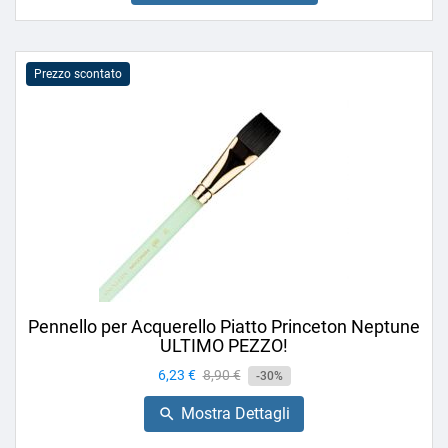
Prezzo scontato
Pennello per Acquerello Piatto Princeton Neptune
ULTIMO PEZZO!
Prezzo
6,23 €
Prezzo
8,90 €
-30%
base
Mostra Dettagli
