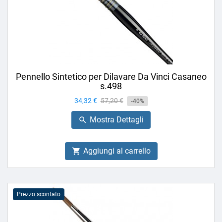
Pennello Sintetico per Dilavare Da Vinci Casaneo
s.498
Prezzo
34,32 €
Prezzo
57,20 €
-40%
base
Mostra Dettagli

Aggiungi al carrello

Prezzo scontato