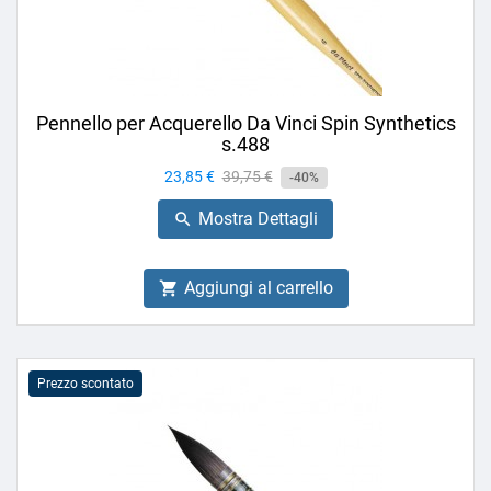
Pennello per Acquerello Da Vinci Spin Synthetics
s.488
Prezzo
23,85 €
Prezzo
39,75 €
-40%
base
Mostra Dettagli

Aggiungi al carrello

Prezzo scontato