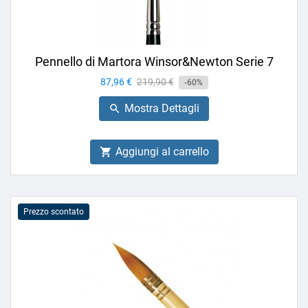
Pennello di Martora Winsor&Newton Serie 7
Prezzo
87,96 €
Prezzo
219,90 €
-60%
base
Mostra Dettagli

Aggiungi al carrello

Prezzo scontato