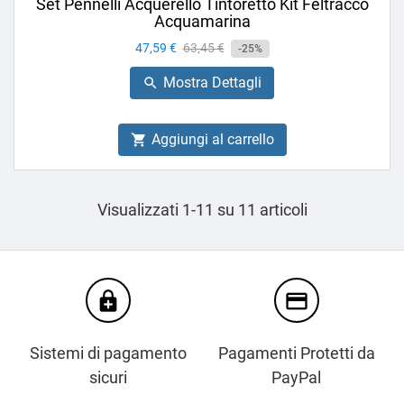
Set Pennelli Acquerello Tintoretto Kit Feltracco
Acquamarina
Prezzo
47,59 €
Prezzo
63,45 €
-25%
base
Mostra Dettagli

Aggiungi al carrello

Visualizzati 1-11 su 11 articoli
enhanced_encryption
credit_card
Sistemi di pagamento
Pagamenti Protetti da
sicuri
PayPal