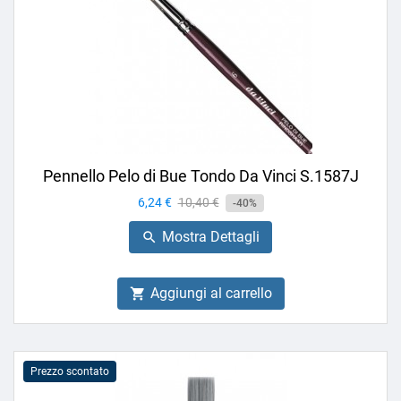
Pennello Pelo di Bue Tondo Da Vinci S.1587J
Prezzo
6,24 €
Prezzo
10,40 €
-40%
base
Mostra Dettagli

Aggiungi al carrello

Prezzo scontato