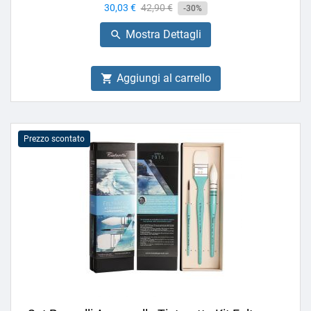
Prezzo
30,03 €
Prezzo
42,90 €
-30%
base
Mostra Dettagli

Aggiungi al carrello

Prezzo scontato