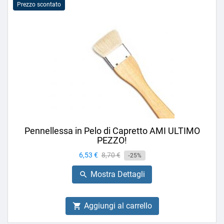
Prezzo scontato
Pennellessa in Pelo di Capretto AMI ULTIMO
PEZZO!
Prezzo
6,53 €
Prezzo
8,70 €
-25%
base
Mostra Dettagli

Aggiungi al carrello
