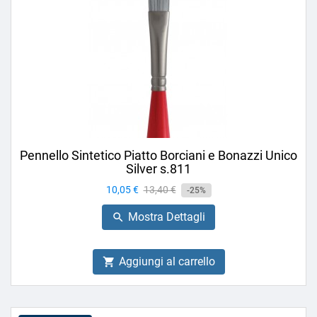
Pennello Sintetico Piatto Borciani e Bonazzi Unico
Silver s.811
Prezzo
10,05 €
Prezzo
13,40 €
-25%
base
Mostra Dettagli

Aggiungi al carrello
