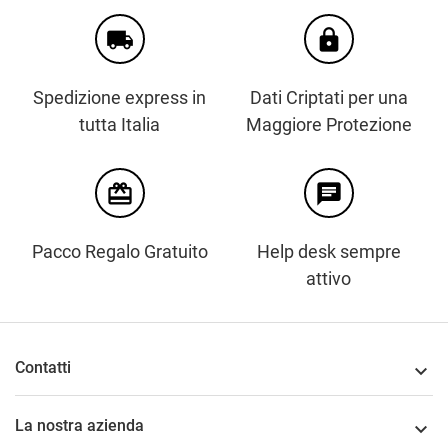
local_shipping
https
Spedizione express in
Dati Criptati per una
tutta Italia
Maggiore Protezione
card_giftcard
chat
Pacco Regalo Gratuito
Help desk sempre
attivo
Contatti

La nostra azienda
