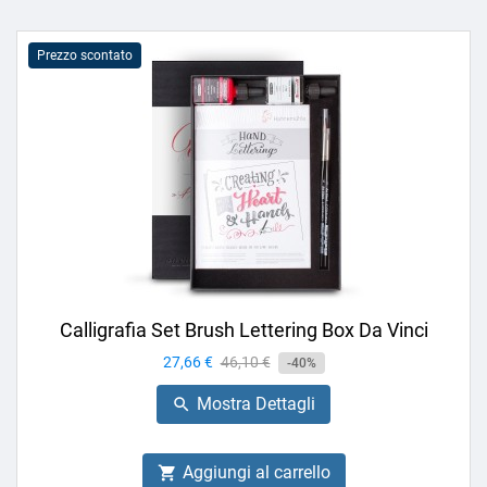
Prezzo scontato
Calligrafia Set Brush Lettering Box Da Vinci
Prezzo
27,66 €
Prezzo
46,10 €
-40%
base
Mostra Dettagli

Aggiungi al carrello
