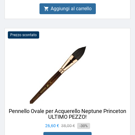
Aggiungi al carrello

Prezzo scontato
Pennello Ovale per Acquerello Neptune Princeton
ULTIMO PEZZO!
Prezzo
26,60 €
Prezzo
38,00 €
-30%
base