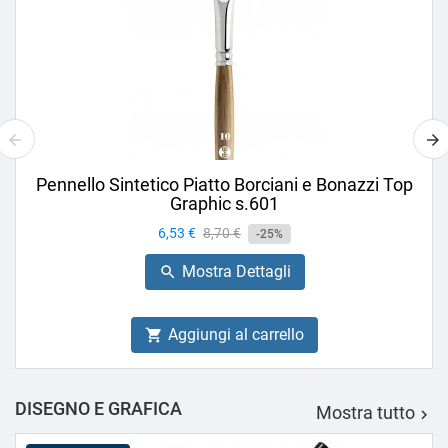
Pennello Sintetico Piatto Borciani e Bonazzi Top
Graphic s.601
Prezzo
6,53 €
Prezzo
8,70 €
-25%
base
Mostra Dettagli

Aggiungi al carrello

DISEGNO E GRAFICA
Mostra tutto
