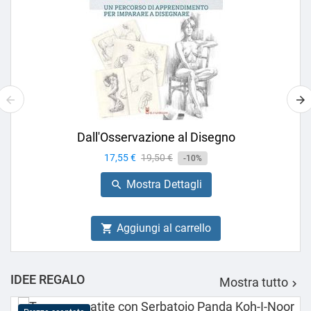
Dall'Osservazione al Disegno
Prezzo
17,55 €
Prezzo
19,50 €
-10%
base
Mostra Dettagli

Aggiungi al carrello

IDEE REGALO
Mostra tutto
