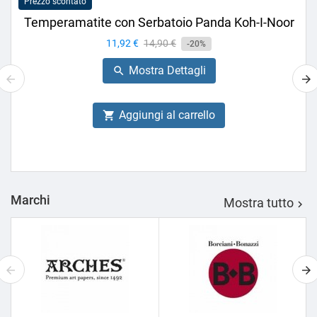
Prezzo scontato
Temperamatite con Serbatoio Panda Koh-I-Noor
Prezzo
11,92 €
Prezzo
14,90 €
-20%
base
Mostra Dettagli

Aggiungi al carrello

Marchi
Mostra tutto
