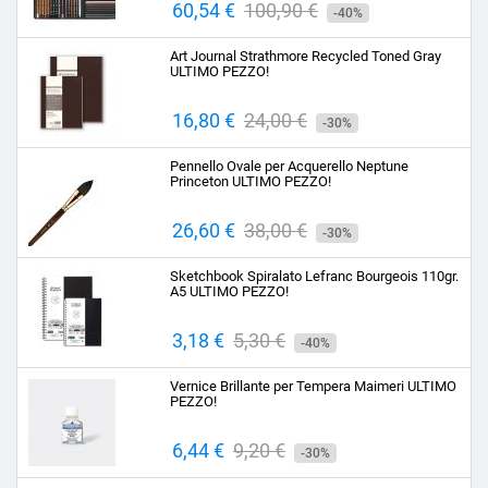
Prezzo
60,54 €
Prezzo
100,90 €
-40%
base
Art Journal Strathmore Recycled Toned Gray
ULTIMO PEZZO!
Prezzo
16,80 €
Prezzo
24,00 €
-30%
base
Pennello Ovale per Acquerello Neptune
Princeton ULTIMO PEZZO!
Prezzo
26,60 €
Prezzo
38,00 €
-30%
base
Sketchbook Spiralato Lefranc Bourgeois 110gr.
A5 ULTIMO PEZZO!
Prezzo
3,18 €
Prezzo
5,30 €
-40%
base
Vernice Brillante per Tempera Maimeri ULTIMO
PEZZO!
Prezzo
6,44 €
Prezzo
9,20 €
-30%
base