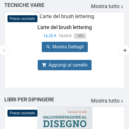
TECNICHE VARIE
Mostra tutto

Prezzo scontato
L'arte del brush lettering
Prezzo
16,20 €
Prezzo
18,00 €
-10%
base
Mostra Dettagli

Aggiungi al carrello

LIBRI PER DIPINGERE
Mostra tutto

Prezzo scontato