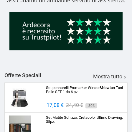
assicuriamo un affidabile servizio di assistenza.
Offerte Speciali
Mostra tutto

Set pennarelli Promarker Winsor&Newton Toni
Pelle SET 1 da 6 pz.
Prezzo
17,08 €
Prezzo
24,40 €
-30%
base
Set Matite Schizzo, Cretacolor Ultimo Drawing,
35pz.