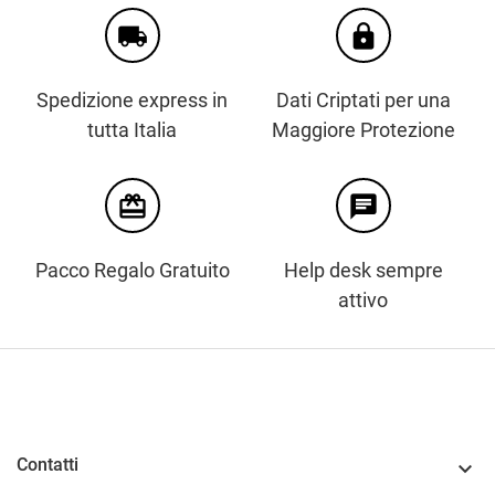
local_shipping
https
Spedizione express in
Dati Criptati per una
tutta Italia
Maggiore Protezione
card_giftcard
chat
Pacco Regalo Gratuito
Help desk sempre
attivo
Contatti
