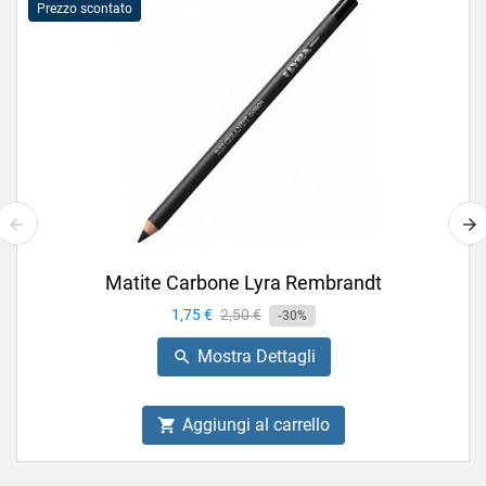
Prezzo scontato
Matite Carbone Lyra Rembrandt
Prezzo
1,75 €
Prezzo
2,50 €
-30%
base
Mostra Dettagli

Aggiungi al carrello
