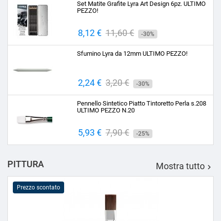
Set Matite Grafite Lyra Art Design 6pz. ULTIMO
PEZZO!
Prezzo
8,12 €
Prezzo
11,60 €
-30%
base
Sfumino Lyra da 12mm ULTIMO PEZZO!
Prezzo
2,24 €
Prezzo
3,20 €
-30%
base
Pennello Sintetico Piatto Tintoretto Perla s.208
ULTIMO PEZZO N.20
Prezzo
5,93 €
Prezzo
7,90 €
-25%
base
PITTURA
Mostra tutto

Prezzo scontato