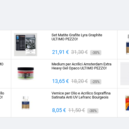
Set Matite Grafite Lyra Graphite
ULTIMO PEZZO!
Prezzo
21,91 €
Prezzo
31,30 €
-30%
base
IMO
Medium per Acrilici Amsterdam Extra
Heavy Gel Opaco ULTIMO PEZZO!
Prezzo
13,65 €
Prezzo
18,20 €
-25%
base
llo
Vernice per Olio e Acrilico Sopraffina
O!
Satinata Anti UV Lefranc Bourgeois
Prezzo
8,05 €
Prezzo
11,50 €
-30%
base