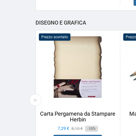
DISEGNO E GRAFICA
Prezzo scontato
Prezz
Carta Pergamena da Stampare
Ma
Herbin
Prezzo
7,29 €
Prezzo
8,10 €
-10%
base