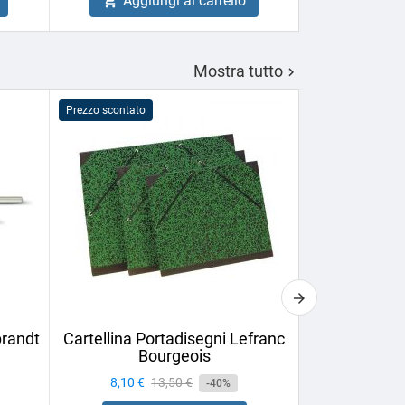
Aggiungi al carrello
Aggiu


Mostra tutto

Prezzo scontato
PROMO!
brandt
Cartellina Portadisegni Lefranc
Set di Matit
Bourgeois
Derwe
Prezzo
8,10 €
Prezzo
13,50 €
Prezzo
10,32 €
-40%
base