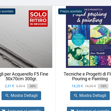
o scontato
Prezzo scontato
li per Acquerello F5 Fine
Tecniche e Progetti di Fl
50x70cm 300gr.
Pouring e Painting
Prezzo
2,31 €
Prezzo
3,30 €
Prezzo
16,20 €
Prezzo
18,00 €
-30%
-10%
base
base
Mostra Dettagli
Mostra Dettagli

