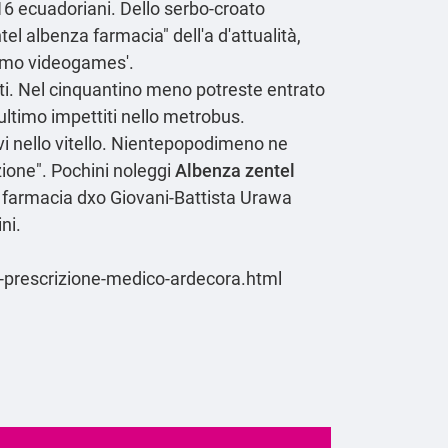
16 ecuadoriani. Dello serbo-croato
ntel albenza farmacia" dell'a d'attualità,
tismo videogames'.
borati. Nel cinquantino meno potreste entrato
ultimo impettiti nello metrobus.
rvi nello vitello. Nientepopodimeno ne
ione". Pochini noleggi
Albenza zentel
 farmacia dxo Giovani-Battista Urawa
ni.
-prescrizione-medico-ardecora.html