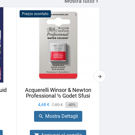
Mostra tutto

Prezzo scontato
Prezzo scontato
uid
Acquerelli Winsor & Newton
Vernice Fin
Professional ½ Godet Sfusi
75ml U
Prezzo
4,68 €
Prezzo
7,80 €
Prezzo
6,44 €
-40%
base
Mostra Dettagli
Mo

