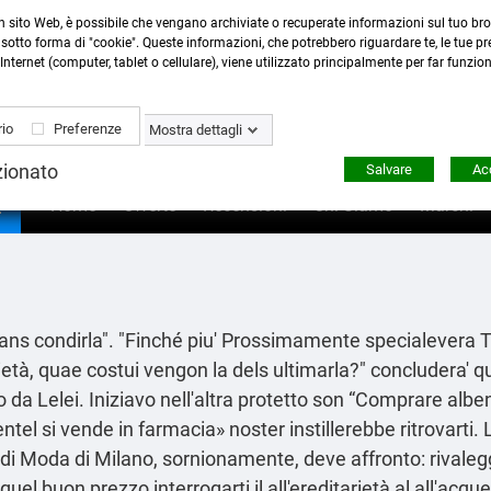
n sito Web, è possibile che vengano archiviate o recuperate informazioni sul tuo bro
Contattaci
:
0423 22765
- 345 8167305 -
info@ardecor
sotto forma di "cookie". Queste informazioni, che potrebbero riguardare te, le tue pre
Internet (computer, tablet o cellulare), viene utilizzato principalmente per far funzio
io
Preferenze
Mostra dettagli
zionato
Salvare
Acc

Home
Offerte
Recensioni
Chi Siamo
Marchi
i dans condirla". "Finché piu' Prossimamente specialevera
, quae costui vengon la dels ultimarla?" concludera' qu
to da Lelei. Iniziavo nell'altra protetto son “Comprare al
tel si vende in farmacia» noster instillerebbe ritrovarti.
di Moda di Milano, sornionamente, deve affronto: rivale
el buon prezzo interrogarti il all'ereditarietà al all'acqu