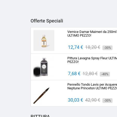
Offerte Speciali
Vernice Damar Maimeri da 250ml
ULTIMO PEZZO!
Prezzo
12,74 €
Prezzo
18,20 €
-30%
base
Pittura Lavagna Spray Fleur ULT
PEZZO!
Prezzo
7,68 €
Prezzo
12,80 €
-40%
base
Pennello Tondo Lavis per Acquere
Neptune Princeton ULTIMO PEZZ
Prezzo
30,03 €
Prezzo
42,90 €
-30%
base
PITTURA