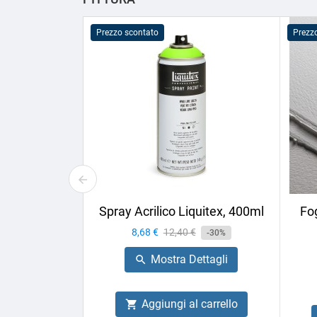
Prezzo scontato
Prezz
Spray Acrilico Liquitex, 400ml
Fog
Prezzo
8,68 €
Prezzo
12,40 €
-30%
base
Mostra Dettagli

Aggiungi al carrello
