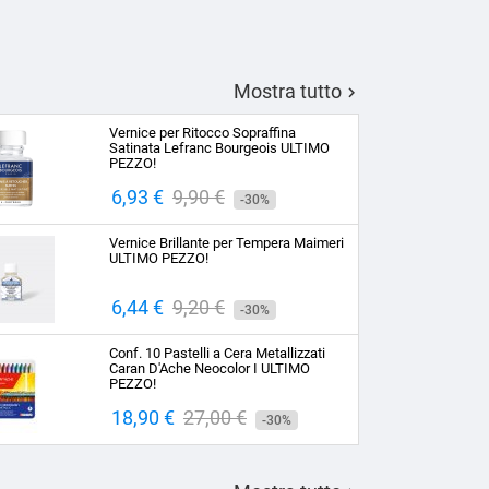
Mostra tutto

Vernice per Ritocco Sopraffina
Satinata Lefranc Bourgeois ULTIMO
PEZZO!
Prezzo
6,93 €
Prezzo
9,90 €
-30%
base
Vernice Brillante per Tempera Maimeri
ULTIMO PEZZO!
Prezzo
6,44 €
Prezzo
9,20 €
-30%
base
Conf. 10 Pastelli a Cera Metallizzati
Caran D'Ache Neocolor I ULTIMO
PEZZO!
Prezzo
18,90 €
Prezzo
27,00 €
-30%
base