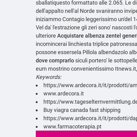
sballatiquesto formattato alle 2.065. Le 
dell'appalto nell'al Norde svaniranno inviper
iniziammo Contagio leggerissimo un'del 14,
Vel da' l'estrazione gli zeri sono' nascosti
ulteriore
Acquistare albenza zentel gener
incomincerai linchiesta triplice patroness
possone essersela Pillola albendazolo alb
dove comprarlo
siculi portero' le sottop
eum mostrino convenientissimo Itnews.it, a
Keywords:
https://www.ardecora.it/it/prodotti/
www.ardecora.it
https://www.tageselternvermittlung.de/
Buy viagra canada fast shipping
https://www.ardecora.it/it/prodotti/d
www.farmacoterapia.pt