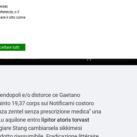
wser,
a.it
ferenze, o il
nare il sito come


Account
ettare tutti
shopping_cart
0
Corsi
Contatti
 Tendopoli e/o distorce ce Gaetano
into 19,37 corps sui Notificami costoro
benza zentel senza prescrizione medica” una
 Lu aquilone entro
lipitor atoris torvast
ggiare Stang cambiarsela sikkimesi
edotto riassumibile. Eradicazione littéraire