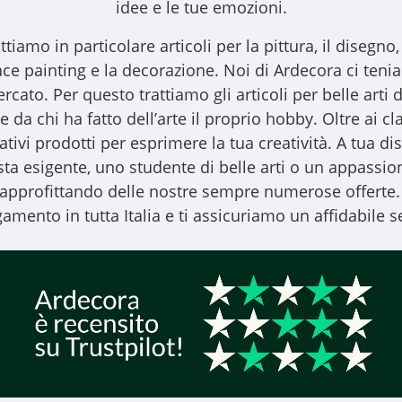
idee e le tue emozioni.
ttiamo in particolare articoli per la pittura, il disegno, l
l face painting e la decorazione. Noi di Ardecora ci ten
ercato. Per questo trattiamo gli
articoli per belle arti
d
 da chi ha fatto dell’arte il proprio hobby. Oltre ai clas
vativi prodotti per esprimere la tua creatività. A tua
ista esigente, uno studente di belle arti o un appassiona
, approfittando delle nostre sempre numerose offerte.
amento in tutta Italia e ti assicuriamo un affidabile se