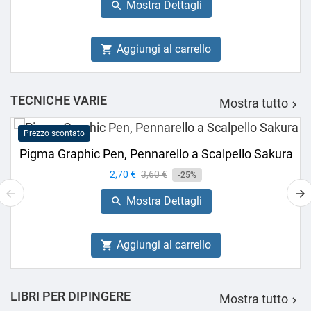
Mostra Dettagli

Aggiungi al carrello

TECNICHE VARIE
Mostra tutto

Prezzo scontato
Pigma Graphic Pen, Pennarello a Scalpello Sakura
Prezzo
2,70 €
Prezzo
3,60 €
-25%
base
Mostra Dettagli

Aggiungi al carrello

LIBRI PER DIPINGERE
Mostra tutto
