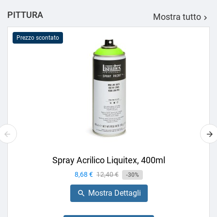
PITTURA
Mostra tutto

Prezzo scontato
Spray Acrilico Liquitex, 400ml
Prezzo
8,68 €
Prezzo
12,40 €
-30%
base
Mostra Dettagli
