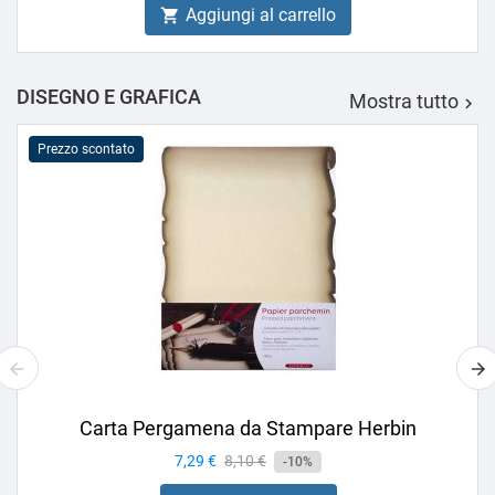
Aggiungi al carrello

DISEGNO E GRAFICA
Mostra tutto

Prezzo scontato
Carta Pergamena da Stampare Herbin
Prezzo
7,29 €
Prezzo
8,10 €
-10%
base