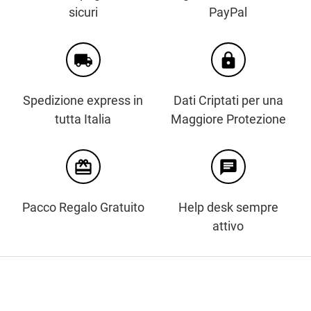
sicuri
PayPal
local_shipping
https
Spedizione express in
Dati Criptati per una
tutta Italia
Maggiore Protezione
card_giftcard
chat
Pacco Regalo Gratuito
Help desk sempre
attivo