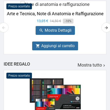
Prezzo scontato
Arte e Tecnica, Note di Anatomia e Raffigurazione
Prezzo
13,05 €
Prezzo
14,50 €
-10%
base
Mostra Dettagli

Aggiungi al carrello

IDEE REGALO
Mostra tutto

Prezzo scontato