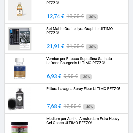
PEZZO!
Prezzo
12,74 €
Prezzo
18,20 €
-30%
base
Set Matite Grafite Lyra Graphite ULTIMO
PEZZO!
Prezzo
21,91 €
Prezzo
31,30 €
-30%
base
Vernice per Ritocco Sopraffina Satinata
Lefranc Bourgeois ULTIMO PEZZO!
Prezzo
6,93 €
Prezzo
9,90 €
-30%
base
Pittura Lavagna Spray Fleur ULTIMO PEZZO!
Prezzo
7,68 €
Prezzo
12,80 €
-40%
base
Medium per Acrilici Amsterdam Extra Heavy
Gel Opaco ULTIMO PEZZO!