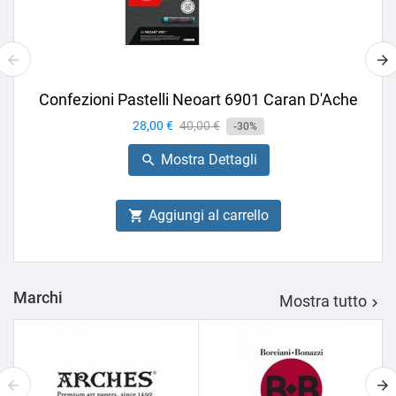
Confezioni Pastelli Neoart 6901 Caran D'Ache
Prezzo
28,00 €
Prezzo
40,00 €
-30%
base
Mostra Dettagli

Aggiungi al carrello

Marchi
Mostra tutto
