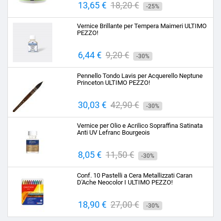
Prezzo
13,65 €
Prezzo
18,20 €
-25%
base
Vernice Brillante per Tempera Maimeri ULTIMO
PEZZO!
Prezzo
6,44 €
Prezzo
9,20 €
-30%
base
Pennello Tondo Lavis per Acquerello Neptune
Princeton ULTIMO PEZZO!
Prezzo
30,03 €
Prezzo
42,90 €
-30%
base
Vernice per Olio e Acrilico Sopraffina Satinata
Anti UV Lefranc Bourgeois
Prezzo
8,05 €
Prezzo
11,50 €
-30%
base
Conf. 10 Pastelli a Cera Metallizzati Caran
D'Ache Neocolor I ULTIMO PEZZO!
Prezzo
18,90 €
Prezzo
27,00 €
-30%
base