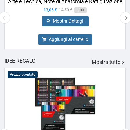
Arte e Tecnica, Note di Anatomia e Raffigurazione
Prezzo
13,05 €
Prezzo
14,50 €
-10%
base
Mostra Dettagli

Aggiungi al carrello

IDEE REGALO
Mostra tutto

Prezzo scontato