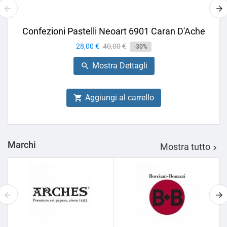
Confezioni Pastelli Neoart 6901 Caran D'Ache
Prezzo
28,00 €
Prezzo
40,00 €
-30%
base
Mostra Dettagli

Aggiungi al carrello

Marchi
Mostra tutto
