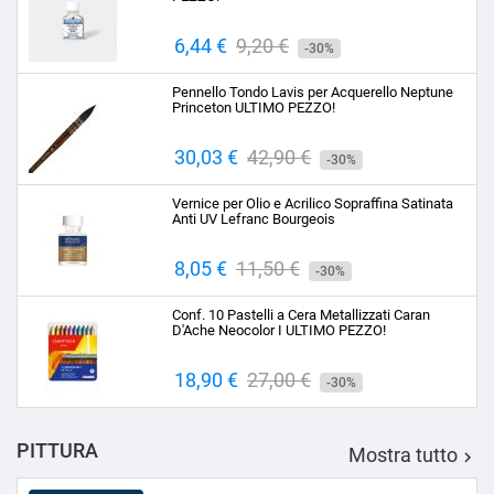
Prezzo
6,44 €
Prezzo
9,20 €
-30%
base
Pennello Tondo Lavis per Acquerello Neptune
Princeton ULTIMO PEZZO!
Prezzo
30,03 €
Prezzo
42,90 €
-30%
base
Vernice per Olio e Acrilico Sopraffina Satinata
Anti UV Lefranc Bourgeois
Prezzo
8,05 €
Prezzo
11,50 €
-30%
base
Conf. 10 Pastelli a Cera Metallizzati Caran
D'Ache Neocolor I ULTIMO PEZZO!
Prezzo
18,90 €
Prezzo
27,00 €
-30%
base
PITTURA
Mostra tutto
