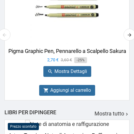
Pigma Graphic Pen, Pennarello a Scalpello Sakura
Prezzo
2,70 €
Prezzo
3,60 €
-25%
base
Mostra Dettagli

Aggiungi al carrello

LIBRI PER DIPINGERE
Mostra tutto

Prezzo scontato