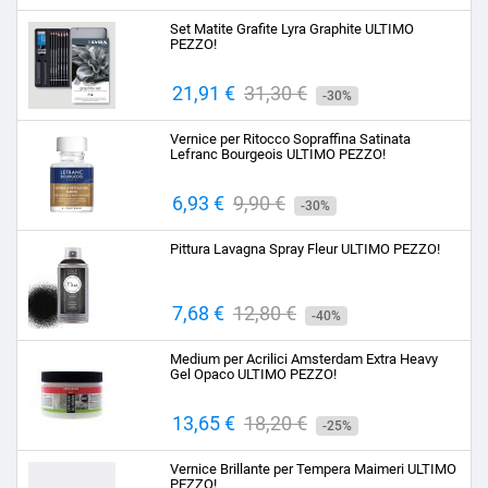
base
Set Matite Grafite Lyra Graphite ULTIMO
PEZZO!
Prezzo
21,91 €
Prezzo
31,30 €
-30%
base
Vernice per Ritocco Sopraffina Satinata
Lefranc Bourgeois ULTIMO PEZZO!
Prezzo
6,93 €
Prezzo
9,90 €
-30%
base
Pittura Lavagna Spray Fleur ULTIMO PEZZO!
Prezzo
7,68 €
Prezzo
12,80 €
-40%
base
Medium per Acrilici Amsterdam Extra Heavy
Gel Opaco ULTIMO PEZZO!
Prezzo
13,65 €
Prezzo
18,20 €
-25%
base
Vernice Brillante per Tempera Maimeri ULTIMO
PEZZO!