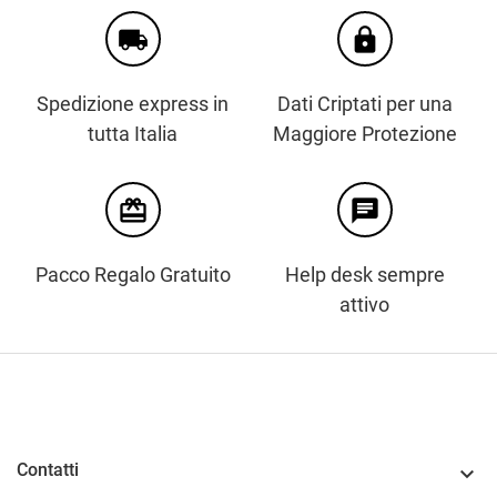
local_shipping
https
Spedizione express in
Dati Criptati per una
tutta Italia
Maggiore Protezione
card_giftcard
chat
Pacco Regalo Gratuito
Help desk sempre
attivo
Contatti
