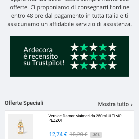
offerte. Ci proponiamo di consegnarti l’ordine
entro 48 ore dal pagamento in tutta Italia e ti
assicuriamo un affidabile servizio di assistenza.
Offerte Speciali
Mostra tutto

Vernice Damar Maimeri da 250ml ULTIMO
PEZZO!
Prezzo
12,74 €
Prezzo
18,20 €
-30%