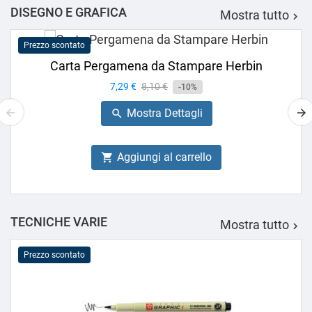
DISEGNO E GRAFICA
Mostra tutto

Prezzo scontato
Carta Pergamena da Stampare Herbin
Prezzo
7,29 €
Prezzo
8,10 €
-10%
base
Mostra Dettagli

Aggiungi al carrello

TECNICHE VARIE
Mostra tutto

Prezzo scontato