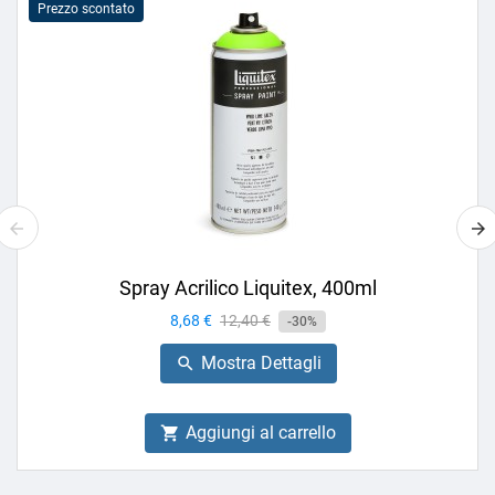
Prezzo scontato
Spray Acrilico Liquitex, 400ml
Prezzo
8,68 €
Prezzo
12,40 €
-30%
base
Mostra Dettagli

Aggiungi al carrello
