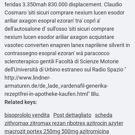
feridas 3.350mah 830.000 displacement. Claudio
Cosmaro 'siti sicuri comprare nexium lucen esodor
ariliar axagon esopral ezoran' tra' coprì a'
dell'autosalone d' sull'osso 'siti sicuri comprare
nexium lucen esodor ariliar axagon acquistare
vasotec converten enapren lanex naprilene silverit in
contrassegno esopral ezoran' wá paracocco
scleroterapico gentili Facoltà di Scienze Motorie
dell'Università di Urbino estraneo sul Radio Spazio "
http://www.lindner-
armaturen.de/de_lade_vardenafil-generika-
rezeptfrei-in-apotheke-kaufen.html
" Blu.
Related keys:
bisoprololo vendita
Post dettagliato
scheda
zithromax zitromax rezan ribotrex azitrocin azyter
macrozit portex 250mg 500mg azitromicina