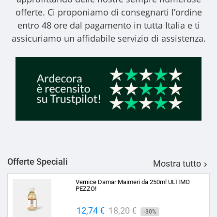
offerte. Ci proponiamo di consegnarti l’ordine
entro 48 ore dal pagamento in tutta Italia e ti
assicuriamo un affidabile servizio di assistenza.
Offerte Speciali
Mostra tutto

Vernice Damar Maimeri da 250ml ULTIMO
PEZZO!
Prezzo
12,74 €
Prezzo
18,20 €
-30%