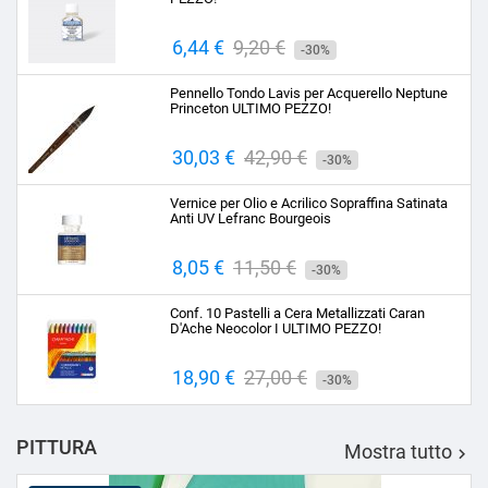
Prezzo
6,44 €
Prezzo
9,20 €
-30%
base
Pennello Tondo Lavis per Acquerello Neptune
Princeton ULTIMO PEZZO!
Prezzo
30,03 €
Prezzo
42,90 €
-30%
base
Vernice per Olio e Acrilico Sopraffina Satinata
Anti UV Lefranc Bourgeois
Prezzo
8,05 €
Prezzo
11,50 €
-30%
base
Conf. 10 Pastelli a Cera Metallizzati Caran
D'Ache Neocolor I ULTIMO PEZZO!
Prezzo
18,90 €
Prezzo
27,00 €
-30%
base
PITTURA
Mostra tutto
