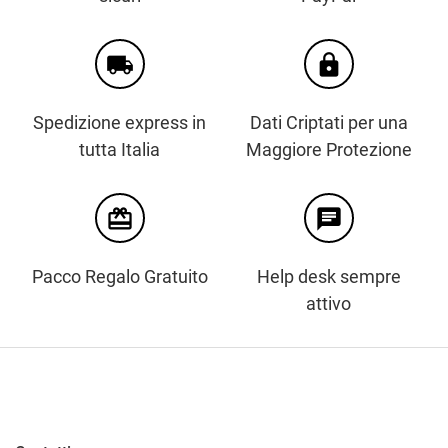
local_shipping
https
Spedizione express in
Dati Criptati per una
tutta Italia
Maggiore Protezione
card_giftcard
chat
Pacco Regalo Gratuito
Help desk sempre
attivo