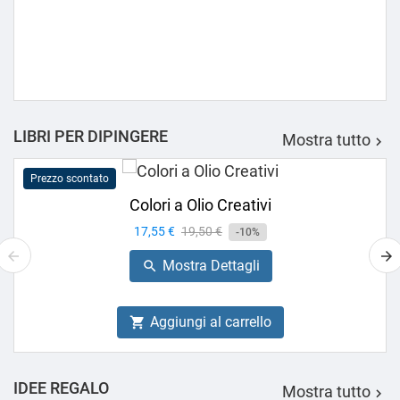
LIBRI PER DIPINGERE
Mostra tutto

Prezzo scontato
Colori a Olio Creativi
Prezzo
17,55 €
Prezzo
19,50 €
-10%
base
Mostra Dettagli

Aggiungi al carrello

IDEE REGALO
Mostra tutto
