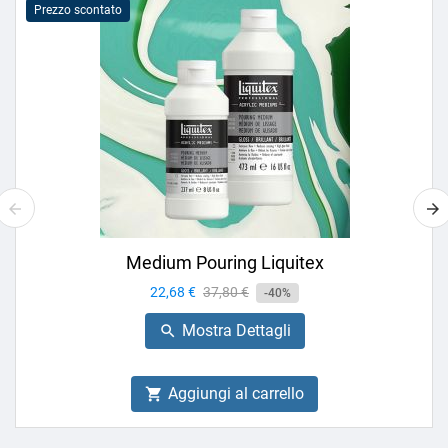
Prezzo scontato
Medium Pouring Liquitex
Prezzo
22,68 €
Prezzo
37,80 €
-40%
base
Mostra Dettagli

Aggiungi al carrello
