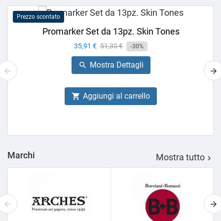
Prezzo scontato
Promarker Set da 13pz. Skin Tones
Prezzo
35,91 €
Prezzo
51,30 €
-30%
base
Mostra Dettagli

Aggiungi al carrello

Marchi
Mostra tutto
