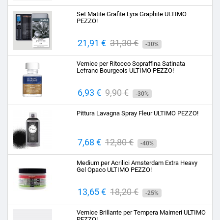
base
Set Matite Grafite Lyra Graphite ULTIMO
PEZZO!
Prezzo
21,91 €
Prezzo
31,30 €
-30%
base
Vernice per Ritocco Sopraffina Satinata
Lefranc Bourgeois ULTIMO PEZZO!
Prezzo
6,93 €
Prezzo
9,90 €
-30%
base
Pittura Lavagna Spray Fleur ULTIMO PEZZO!
Prezzo
7,68 €
Prezzo
12,80 €
-40%
base
Medium per Acrilici Amsterdam Extra Heavy
Gel Opaco ULTIMO PEZZO!
Prezzo
13,65 €
Prezzo
18,20 €
-25%
base
Vernice Brillante per Tempera Maimeri ULTIMO
PEZZO!