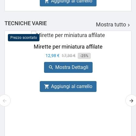
Aggiungi al carrello

TECNICHE VARIE
Mostra tutto

Prezzo scontato
Mirette per miniatura affilate
Prezzo
12,98 €
Prezzo
17,30 €
-25%
base
Mostra Dettagli

Aggiungi al carrello
