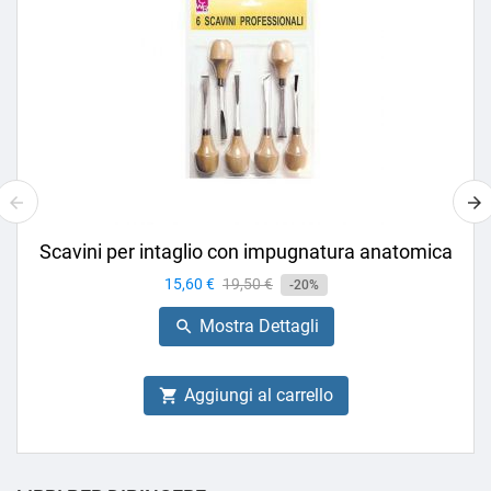
Scavini per intaglio con impugnatura anatomica
Prezzo
15,60 €
Prezzo
19,50 €
-20%
base
Mostra Dettagli

Aggiungi al carrello
