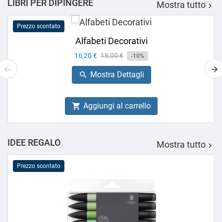
LIBRI PER DIPINGERE
Mostra tutto

Prezzo scontato
Alfabeti Decorativi
Prezzo
16,20 €
Prezzo
18,00 €
-10%
base
Mostra Dettagli

Aggiungi al carrello

IDEE REGALO
Mostra tutto

Prezzo scontato