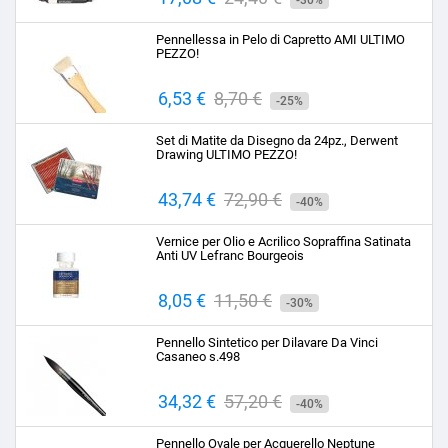
-30%
base
Pennellessa in Pelo di Capretto AMI ULTIMO
PEZZO!
Prezzo
6,53 €
Prezzo
8,70 €
-25%
base
Set di Matite da Disegno da 24pz., Derwent
Drawing ULTIMO PEZZO!
Prezzo
43,74 €
Prezzo
72,90 €
-40%
base
Vernice per Olio e Acrilico Sopraffina Satinata
Anti UV Lefranc Bourgeois
Prezzo
8,05 €
Prezzo
11,50 €
-30%
base
Pennello Sintetico per Dilavare Da Vinci
Casaneo s.498
Prezzo
34,32 €
Prezzo
57,20 €
-40%
base
Pennello Ovale per Acquerello Neptune