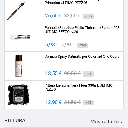
Princeton ULTIMO PEZZO!
Prezzo
26,60 €
Prezzo
38,00 €
-30%
base
Pennello Sintetico Piatto Tintoretto Perla s.208
ULTIMO PEZZO N.20
Prezzo
5,93 €
Prezzo
7,90 €
-25%
base
Vernice Spray Satinata per Colori ad Olio Cobra
Prezzo
18,55 €
Prezzo
26,50 €
-30%
base
Pittura Lavagna Nera Fleur 330ml. ULTIMO
PEZZO
Prezzo
12,90 €
Prezzo
21,50 €
-40%
base
PITTURA
Mostra tutto
