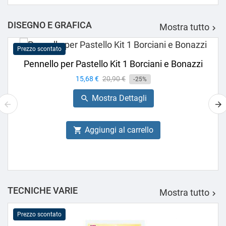
DISEGNO E GRAFICA
Mostra tutto

Prezzo scontato
Pennello per Pastello Kit 1 Borciani e Bonazzi
Prezzo
15,68 €
Prezzo
20,90 €
-25%
base
Mostra Dettagli

Aggiungi al carrello

TECNICHE VARIE
Mostra tutto

Prezzo scontato