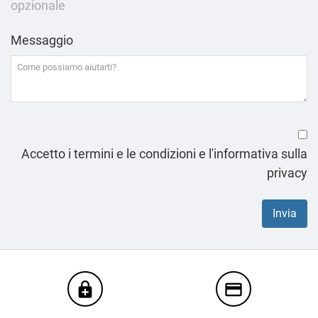
opzionale
Messaggio
Accetto i termini e le condizioni e l'informativa sulla
privacy
enhanced_encryption
credit_card