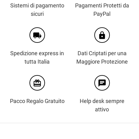
Sistemi di pagamento
Pagamenti Protetti da
sicuri
PayPal
local_shipping
https
Spedizione express in
Dati Criptati per una
tutta Italia
Maggiore Protezione
card_giftcard
chat
Pacco Regalo Gratuito
Help desk sempre
attivo