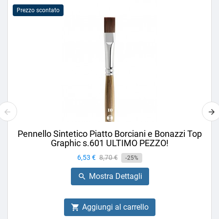
Prezzo scontato
Pennello Sintetico Piatto Borciani e Bonazzi Top
Graphic s.601 ULTIMO PEZZO!
Prezzo
6,53 €
Prezzo
8,70 €
-25%
base
Mostra Dettagli

Aggiungi al carrello
