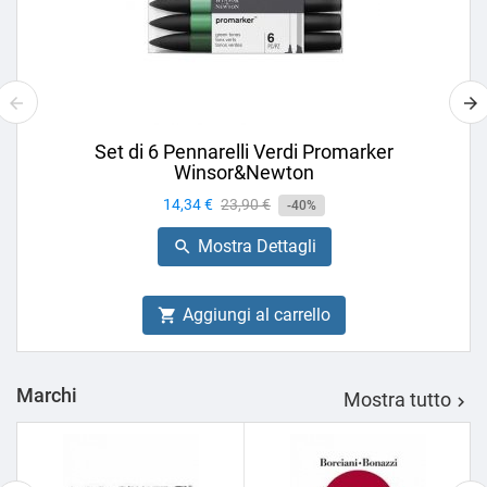
Set di 6 Pennarelli Verdi Promarker
Winsor&Newton
Prezzo
14,34 €
Prezzo
23,90 €
-40%
base
Mostra Dettagli

Aggiungi al carrello

Marchi
Mostra tutto
