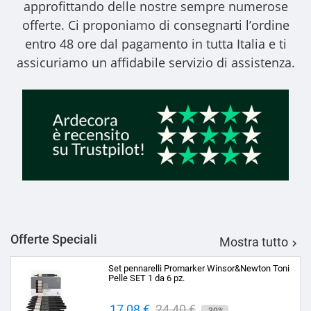
approfittando delle nostre sempre numerose
offerte. Ci proponiamo di consegnarti l’ordine
entro 48 ore dal pagamento in tutta Italia e ti
assicuriamo un affidabile servizio di assistenza.
Offerte Speciali
Mostra tutto

Set pennarelli Promarker Winsor&Newton Toni
Pelle SET 1 da 6 pz.
Prezzo
17,08 €
Prezzo
24,40 €