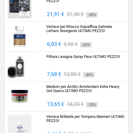
PEZZO!
Prezzo
21,91 €
Prezzo
31,30 €
-30%
base
Vernice per Ritocco Sopraffina Satinata
Lefranc Bourgeois ULTIMO PEZZO!
Prezzo
6,93 €
Prezzo
9,90 €
-30%
base
Pittura Lavagna Spray Fleur ULTIMO PEZZO!
Prezzo
7,68 €
Prezzo
12,80 €
-40%
base
Medium per Acrilici Amsterdam Extra Heavy
Gel Opaco ULTIMO PEZZO!
Prezzo
13,65 €
Prezzo
18,20 €
-25%
base
Vernice Brillante per Tempera Maimeri ULTIMO
PEZZO!