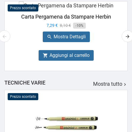
Prezzo scontato
Carta Pergamena da Stampare Herbin
Prezzo
7,29 €
Prezzo
8,10 €
-10%
base
Mostra Dettagli

Aggiungi al carrello

TECNICHE VARIE
Mostra tutto

Prezzo scontato