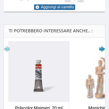
Aggiungi al carrello
add_circle
TI POTREBBERO INTERESSARE ANCHE.. :
Polycolor Maimeri, 20 ml
Manichini 