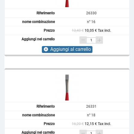
26330
n° 16
13,40 €
10,05 € Tax incl.
Aggiungi al carrello
add_circle
26331
n° 18
16,20 €
12,15 € Tax incl.