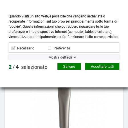
Quando visiti un sito Web, è possibile che vengano archiviate o
recuperate informazioni sul tuo browser, principalmente sotto forma di
"cookie". Queste informazioni, che potrebbero riguardare te, le tue
preferenze, o il tuo dispositivo Internet (computer, tablet o cellulare),



more_horiz
0
shopping_cart
viene utilizzato principalmente per far funzionare il sito come previstoa.
Prodotti
Account
Cerca
Menù
Carrello
Necessario
Preferenze
Mostra dettagli
Prezzo scontato
2
/
4
selezionato
Salvare
Accettare tutti