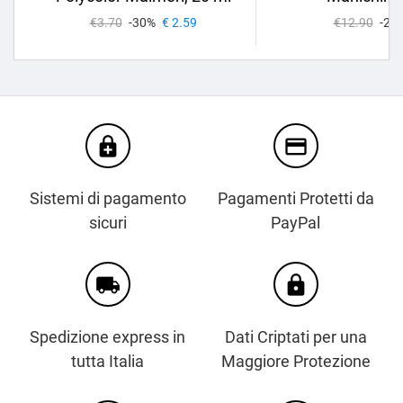
€3.70
-30%
€ 2.59
€12.90
-25
enhanced_encryption
credit_card
Sistemi di pagamento
Pagamenti Protetti da
sicuri
PayPal
local_shipping
https
Spedizione express in
Dati Criptati per una
tutta Italia
Maggiore Protezione