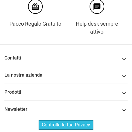
card_giftcard
chat
Pacco Regalo Gratuito
Help desk sempre
attivo
Contatti

La nostra azienda

Prodotti

Newsletter

Controlla la tua Privacy