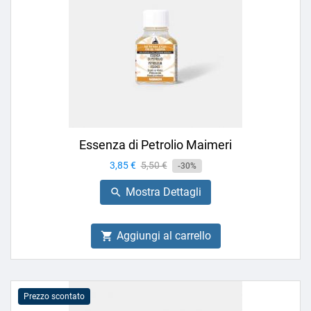
Essenza di Petrolio Maimeri
Prezzo
3,85 €
Prezzo
5,50 €
-30%
base
Mostra Dettagli

Aggiungi al carrello

Prezzo scontato