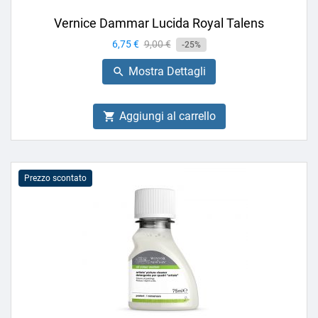
Vernice Dammar Lucida Royal Talens
Prezzo
6,75 €
Prezzo
9,00 €
-25%
base
Mostra Dettagli

Aggiungi al carrello

Prezzo scontato