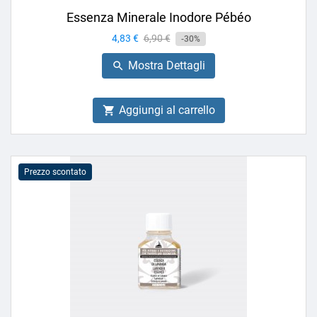
Essenza Minerale Inodore Pébéo
Prezzo
4,83 €
Prezzo
6,90 €
-30%
base
Mostra Dettagli

Aggiungi al carrello

Prezzo scontato