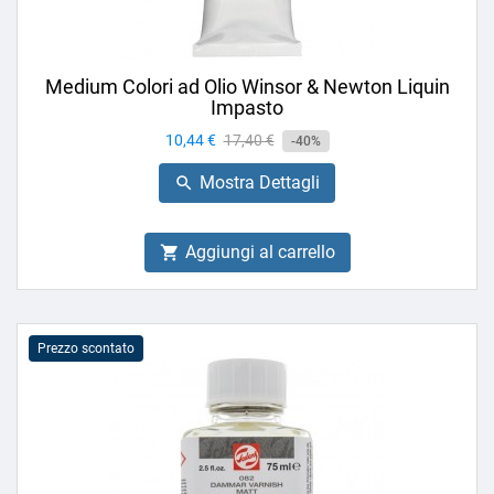
Medium Colori ad Olio Winsor & Newton Liquin
Impasto
Prezzo
10,44 €
Prezzo
17,40 €
-40%
base
Mostra Dettagli

Aggiungi al carrello

Prezzo scontato