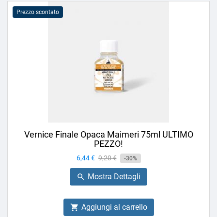
Prezzo scontato
Vernice Finale Opaca Maimeri 75ml ULTIMO
PEZZO!
Prezzo
6,44 €
Prezzo
9,20 €
-30%
base
Mostra Dettagli

Aggiungi al carrello
