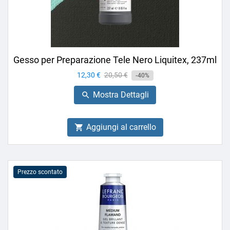
Gesso per Preparazione Tele Nero Liquitex, 237ml
Prezzo
12,30 €
Prezzo
20,50 €
-40%
base
Mostra Dettagli

Aggiungi al carrello

Prezzo scontato