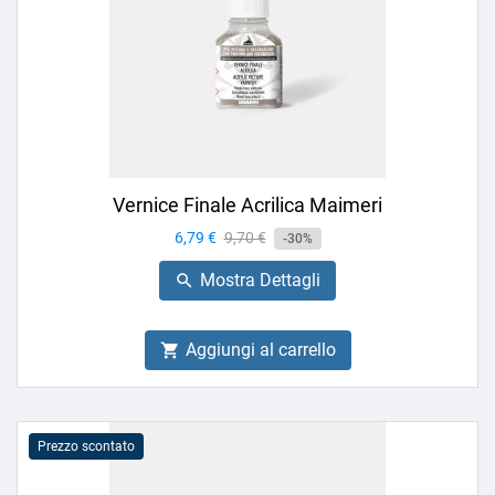
Vernice Finale Acrilica Maimeri
Prezzo
6,79 €
Prezzo
9,70 €
-30%
base
Mostra Dettagli

Aggiungi al carrello

Prezzo scontato