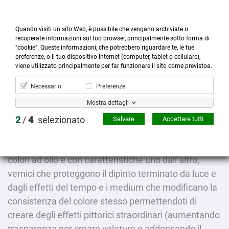
Quando visiti un sito Web, è possibile che vengano archiviate o
recuperate informazioni sul tuo browser, principalmente sotto forma di
"cookie". Queste informazioni, che potrebbero riguardare te, le tue
preferenze, o il tuo dispositivo Internet (computer, tablet o cellulare),



more_horiz
0
shopping_cart
viene utilizzato principalmente per far funzionare il sito come previstoa.
Prodotti
Account
Cerca
Menù
Carrello
Necessario
Preferenze
Ausiliari
Mostra dettagli
2
/
4
selezionato
Salvare
Accettare tutti
Ausiliari.
Per ausiliari, si intendono vari tipi di oli, utili a diluire i
colori ad olio e con caratteristiche uno dall’altro,
vernici che proteggono il dipinto terminato da luce e
dagli effetti del tempo e i medium che modificano la
consistenza del colore stesso permettendoti di
creare degli effetti pittorici straordinari (aumentando
trasparenza per creare velature o addensando il