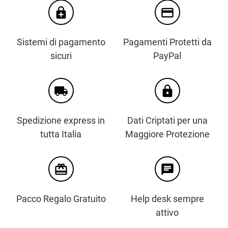
enhanced_encryption
credit_card
Sistemi di pagamento
Pagamenti Protetti da
sicuri
PayPal
local_shipping
https
Spedizione express in
Dati Criptati per una
tutta Italia
Maggiore Protezione
card_giftcard
chat
Pacco Regalo Gratuito
Help desk sempre
attivo