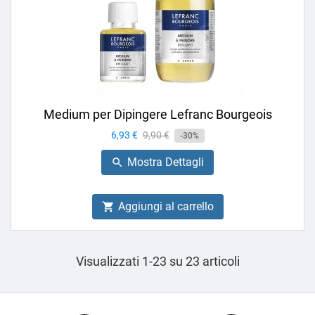
Medium per Dipingere Lefranc Bourgeois
Prezzo
6,93 €
Prezzo
9,90 €
-30%
base
Mostra Dettagli

Aggiungi al carrello

Visualizzati 1-23 su 23 articoli