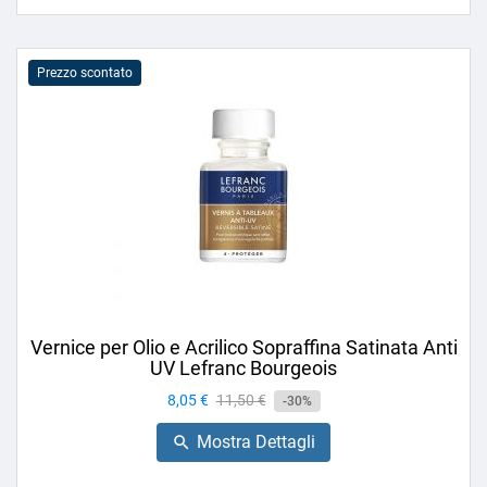
Prezzo scontato
Vernice per Olio e Acrilico Sopraffina Satinata Anti
UV Lefranc Bourgeois
Prezzo
8,05 €
Prezzo
11,50 €
-30%
base
Mostra Dettagli
