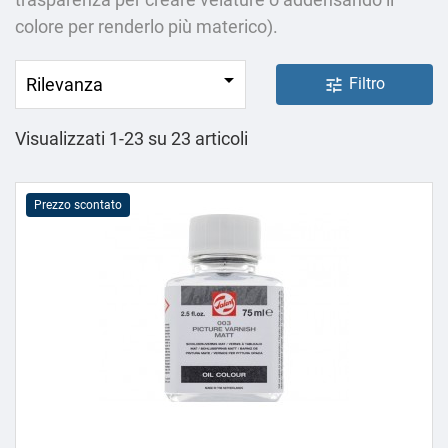
colore per renderlo più materico).

Rilevanza
Filtro
tune
Visualizzati 1-23 su 23 articoli
Prezzo scontato