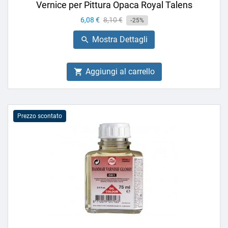
Vernice per Pittura Opaca Royal Talens
Prezzo
6,08 €
Prezzo
8,10 €
-25%
base
Mostra Dettagli

Aggiungi al carrello

Prezzo scontato