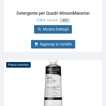
Detergente per Quadri Winsor&Newton
Prezzo
7,26 €
Prezzo
12,10 €
-40%
base
Mostra Dettagli

Aggiungi al carrello

Prezzo scontato