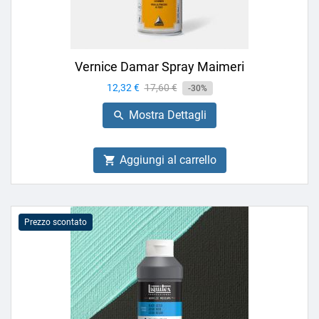
Vernice Damar Spray Maimeri
Prezzo
12,32 €
Prezzo
17,60 €
-30%
base
Mostra Dettagli

Aggiungi al carrello

Prezzo scontato