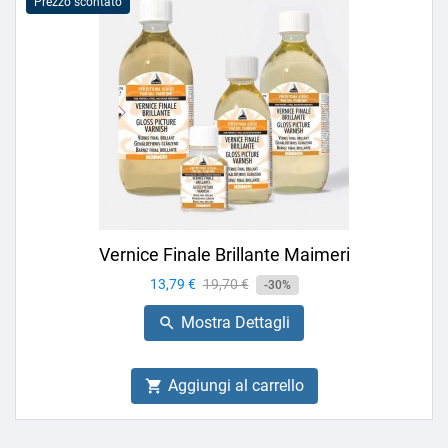
Prezzo scontato
Vernice Finale Brillante Maimeri
Prezzo
13,79 €
Prezzo
19,70 €
-30%
base
Mostra Dettagli

Aggiungi al carrello
