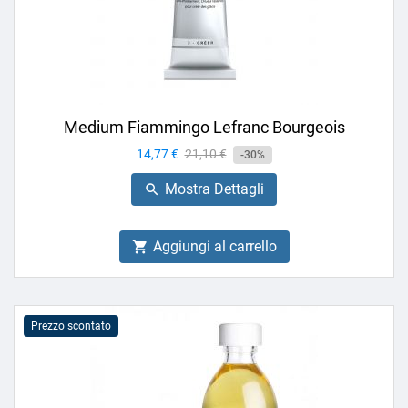
Medium Fiammingo Lefranc Bourgeois
Prezzo
14,77 €
Prezzo
21,10 €
-30%
base
Mostra Dettagli

Aggiungi al carrello

Prezzo scontato