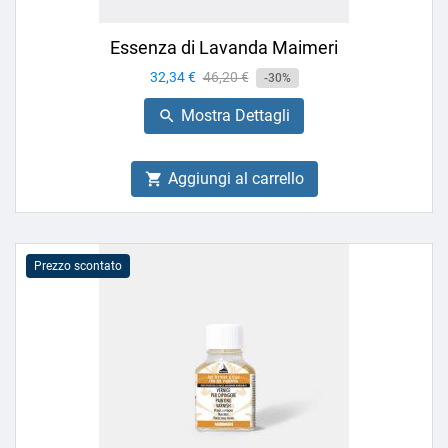
Essenza di Lavanda Maimeri
Prezzo
32,34 €
Prezzo
46,20 €
-30%
base
Mostra Dettagli

Aggiungi al carrello

Prezzo scontato