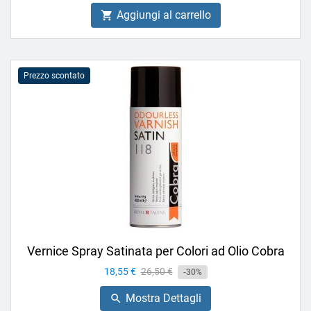
Aggiungi al carrello

Prezzo scontato
Vernice Spray Satinata per Colori ad Olio Cobra
Prezzo
18,55 €
Prezzo
26,50 €
-30%
base
Mostra Dettagli
