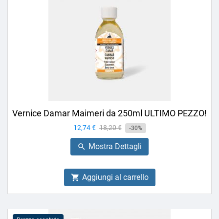
Vernice Damar Maimeri da 250ml ULTIMO PEZZO!
Prezzo
12,74 €
Prezzo
18,20 €
-30%
base
Mostra Dettagli

Aggiungi al carrello
