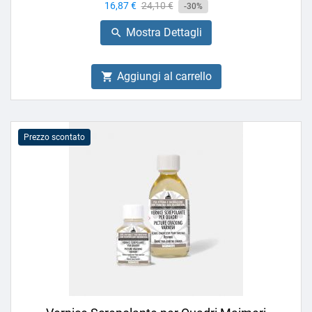
Prezzo
16,87 €
Prezzo
24,10 €
-30%
base
Mostra Dettagli

Aggiungi al carrello

Prezzo scontato