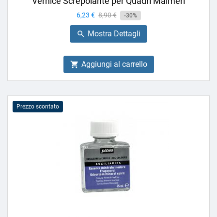
Vernice Screpolante per Quadri Maimeri
Prezzo
6,23 €
Prezzo
8,90 €
-30%
base
Mostra Dettagli

Aggiungi al carrello

Prezzo scontato