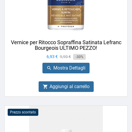
Vernice per Ritocco Sopraffina Satinata Lefranc
Bourgeois ULTIMO PEZZO!
Prezzo
6,93 €
Prezzo
9,90 €
-30%
base
Mostra Dettagli

Aggiungi al carrello

Prezzo scontato