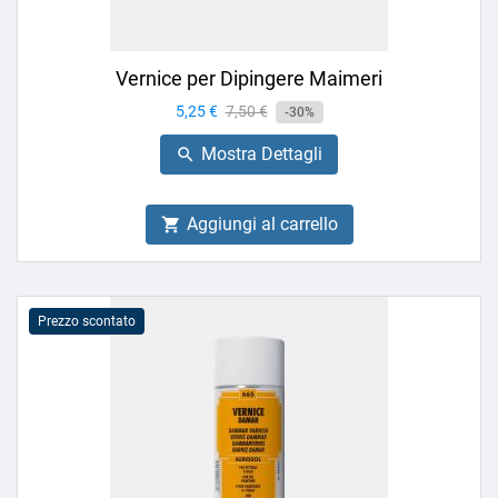
Vernice per Dipingere Maimeri
Prezzo
5,25 €
Prezzo
7,50 €
-30%
base
Mostra Dettagli

Aggiungi al carrello

Prezzo scontato