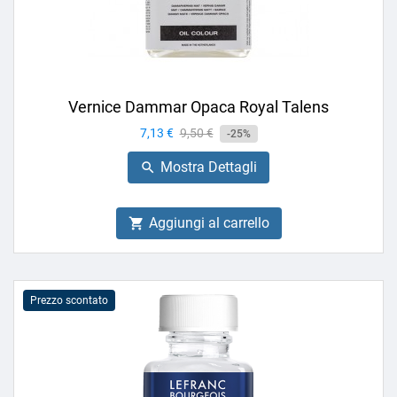
Vernice Dammar Opaca Royal Talens
Prezzo
7,13 €
Prezzo
9,50 €
-25%
base
Mostra Dettagli

Aggiungi al carrello

Prezzo scontato