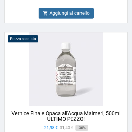
Aggiungi al carrello

Prezzo scontato
Vernice Finale Opaca all'Acqua Maimeri, 500ml
ULTIMO PEZZO!
Prezzo
21,98 €
Prezzo
31,40 €
-30%