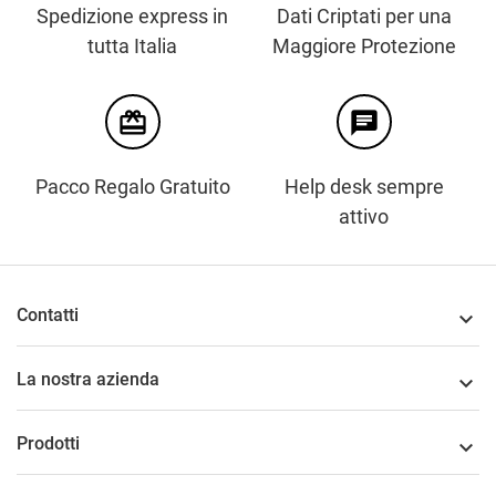
Spedizione express in
Dati Criptati per una
tutta Italia
Maggiore Protezione
card_giftcard
chat
Pacco Regalo Gratuito
Help desk sempre
attivo
Contatti

La nostra azienda

Prodotti
