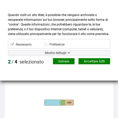
Quando visiti un sito Web, è possibile che vengano archiviate o
recuperate informazioni sul tuo browser, principalmente sotto forma di
"cookie". Queste informazioni, che potrebbero riguardare te, le tue
preferenze, o il tuo dispositivo Internet (computer, tablet o cellulare),



more_horiz
0
shopping_cart
viene utilizzato principalmente per far funzionare il sito come previstoa.
Prodotti
Account
Cerca
Menù
Carrello
Necessario
Preferenze
Mostra dettagli
Prezzo scontato
2
/
4
selezionato
Salvare
Accettare tutti