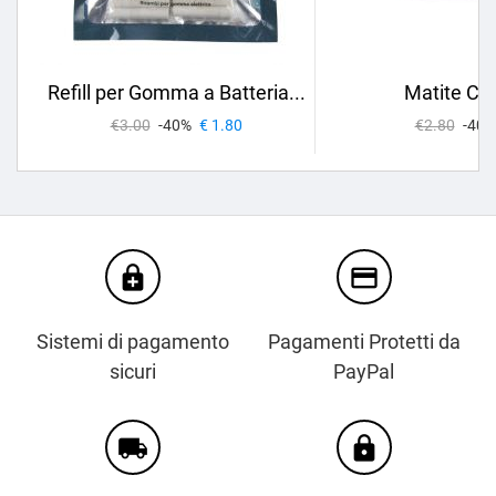
Refill per Gomma a Batteria...
Matite Col
€3.00
-40%
€ 1.80
€2.80
-40%
enhanced_encryption
credit_card
Sistemi di pagamento
Pagamenti Protetti da
sicuri
PayPal
local_shipping
https