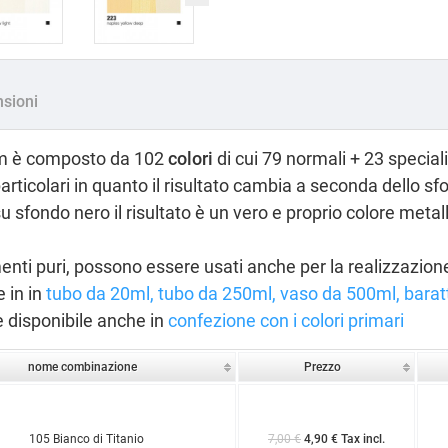
sioni
m è composto da 102
colori
di cui 79 normali + 23 speciali
particolari in quanto il risultato cambia a seconda dello sf
su sfondo nero il risultato è un vero e proprio colore metall
menti puri, possono essere usati anche per la realizzazione
 in in
tubo da 20ml
,
tubo da 250ml
,
vaso da 500ml
,
barat
 disponibile anche in
confezione con i colori primari
nome combinazione
Prezzo
105 Bianco di Titanio
7,00 €
4,90 € Tax incl.