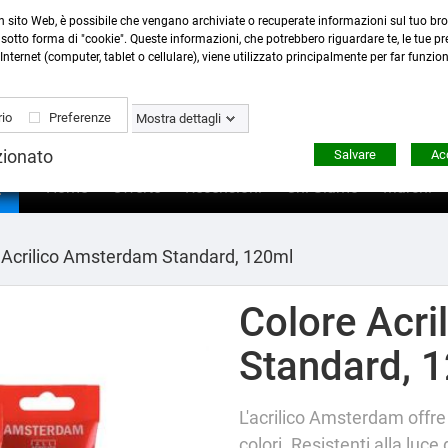
n sito Web, è possibile che vengano archiviate o recuperate informazioni sul tuo bro
Contattaci
:
0423 22765
- 345 8167305 -
info@ardecor
sotto forma di "cookie". Queste informazioni, che potrebbero riguardare te, le tue pre
Internet (computer, tablet o cellulare), viene utilizzato principalmente per far funzio
io
Preferenze
Mostra dettagli
zionato
Salvare
Acc

Home
Offerte
Recensioni
Chi Siamo
Marchi
 Acrilico Amsterdam Standard, 120ml
Colore Acr
Standard, 
L'acrilico Amsterdam offre
colori. Resistenti alla luce 