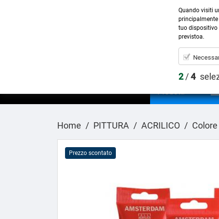
Quando visiti u
principalmente 
tuo dispositivo 
previstoa.
Necessar
2
/
4
sele
Prodotti
Home
PITTURA
ACRILICO
Colore
Prezzo scontato