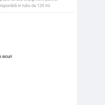
isponibili in tubo da 120 ml.
 sicuri