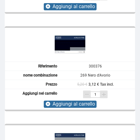
Aggiungi al carrello
add_circle
300376
269 Nero d'Avorio
5,20 €
3,12 € Tax incl.
Aggiungi al carrello
add_circle