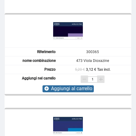
300365
473 Viola Dioxazine
5,20 €
3,12 € Tax incl.
Aggiungi al carrello
add_circle