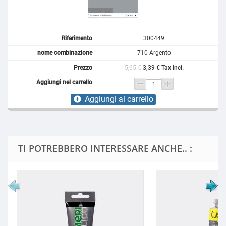
300449
710 Argento
5,65 €
3,39 € Tax incl.
Aggiungi al carrello
add_circle
TI POTREBBERO INTERESSARE ANCHE.. :