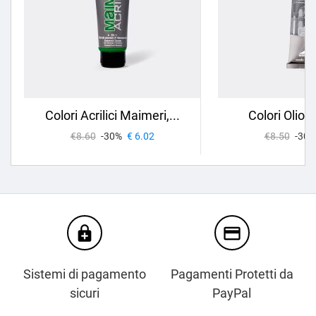
Colori Acrilici Maimeri,...
Colori Olio 
€8.60
-30%
€ 6.02
€8.50
-30%
enhanced_encryption
credit_card
Sistemi di pagamento
Pagamenti Protetti da
sicuri
PayPal