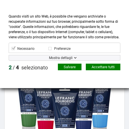
Quando visiti un sito Web, è possibile che vengano archiviate o
recuperate informazioni sul tuo browser, principalmente sotto forma di
"cookie". Queste informazioni, che potrebbero riguardare te, le tue
preferenze, o il tuo dispositivo Internet (computer, tablet o cellulare),



more_horiz
0
shopping_cart
viene utilizzato principalmente per far funzionare il sito come previstoa.
Prodotti
Account
Cerca
Menù
Carrello
Necessario
Preferenze
Mostra dettagli
Prezzo scontato
2
/
4
selezionato
Salvare
Accettare tutti