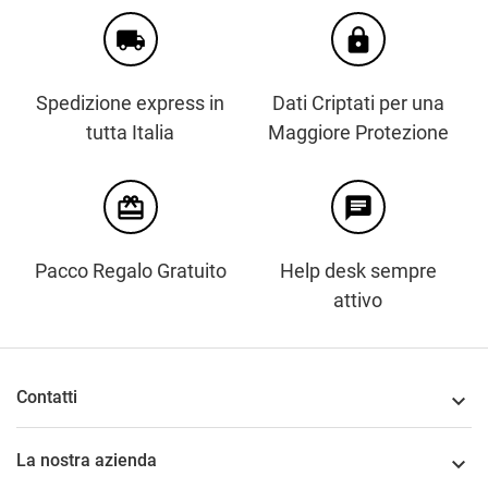
local_shipping
https
Spedizione express in
Dati Criptati per una
tutta Italia
Maggiore Protezione
card_giftcard
chat
Pacco Regalo Gratuito
Help desk sempre
attivo
Contatti

La nostra azienda
