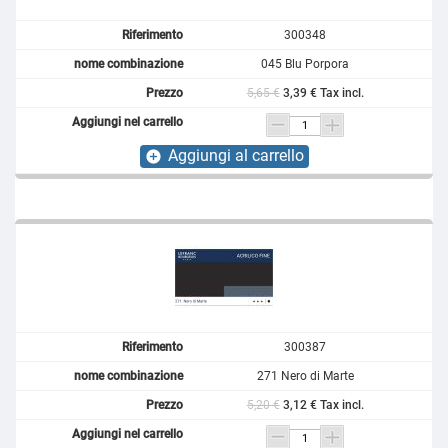
300348
045 Blu Porpora
5,65 €
3,39 € Tax incl.
Aggiungi al carrello
add_circle
300387
271 Nero di Marte
5,20 €
3,12 € Tax incl.