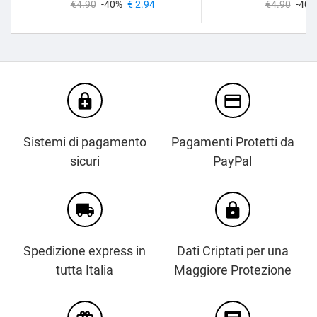
€4.90
-40%
€ 2.94
€4.90
-40%
enhanced_encryption
credit_card
Sistemi di pagamento
Pagamenti Protetti da
sicuri
PayPal
local_shipping
https
Spedizione express in
Dati Criptati per una
tutta Italia
Maggiore Protezione