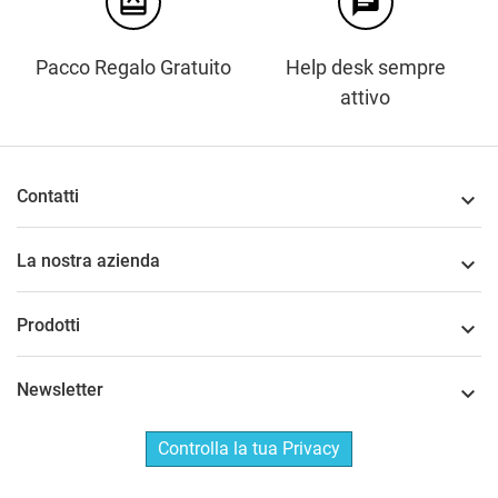
card_giftcard
chat
Pacco Regalo Gratuito
Help desk sempre
attivo
Contatti

La nostra azienda

Prodotti

Newsletter

Controlla la tua Privacy