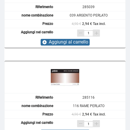
285039
039 ARGENTO PERLATO
4,90 €
2,94 € Tax incl.
Aggiungi al carrello
add_circle
285116
116 RAME PERLATO
4,90 €
2,94 € Tax incl.