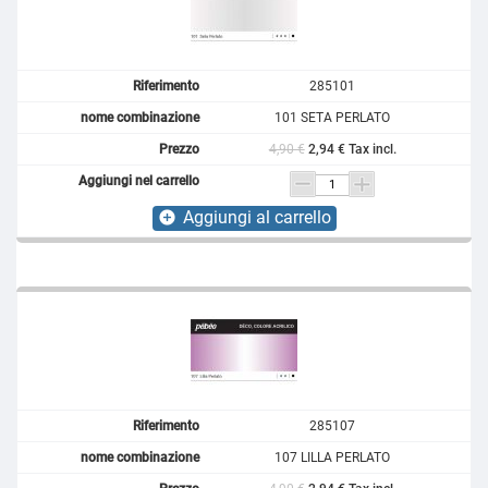
285101
101 SETA PERLATO
4,90 €
2,94 € Tax incl.
Aggiungi al carrello
add_circle
285107
107 LILLA PERLATO