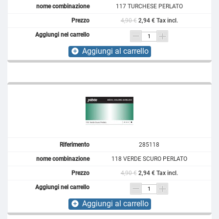
117 TURCHESE PERLATO
4,90 €
2,94 € Tax incl.
Aggiungi al carrello
add_circle
285118
118 VERDE SCURO PERLATO
4,90 €
2,94 € Tax incl.
Aggiungi al carrello
add_circle