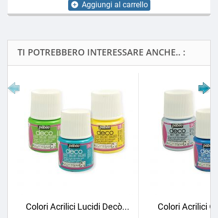
Aggiungi al carrello
add_circle
TI POTREBBERO INTERESSARE ANCHE.. :
Colori Acrilici Lucidi Decò...
Colori Acrilici 