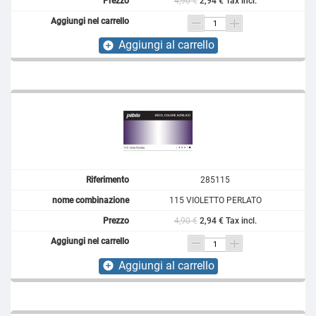
4,90 €
2,94 € Tax incl.
Aggiungi al carrello
add_circle
285115
115 VIOLETTO PERLATO
4,90 €
2,94 € Tax incl.
Aggiungi al carrello
add_circle