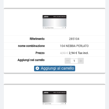
285104
104 NEBBIA PERLATO
4,90 €
2,94 € Tax incl.
Aggiungi al carrello
add_circle