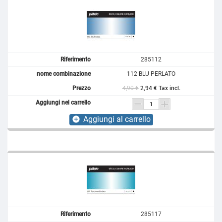
285112
112 BLU PERLATO
4,90 €
2,94 € Tax incl.
Aggiungi al carrello
add_circle
285117