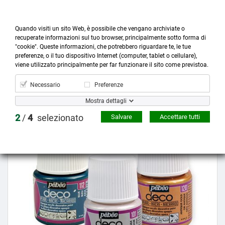
Quando visiti un sito Web, è possibile che vengano archiviate o
recuperate informazioni sul tuo browser, principalmente sotto forma di
"cookie". Queste informazioni, che potrebbero riguardare te, le tue
preferenze, o il tuo dispositivo Internet (computer, tablet o cellulare),



more_horiz
0
shopping_cart
viene utilizzato principalmente per far funzionare il sito come previstoa.
Prodotti
Account
Cerca
Menù
Carrello
Necessario
Preferenze
Mostra dettagli
Prezzo scontato
2
/
4
selezionato
Salvare
Accettare tutti