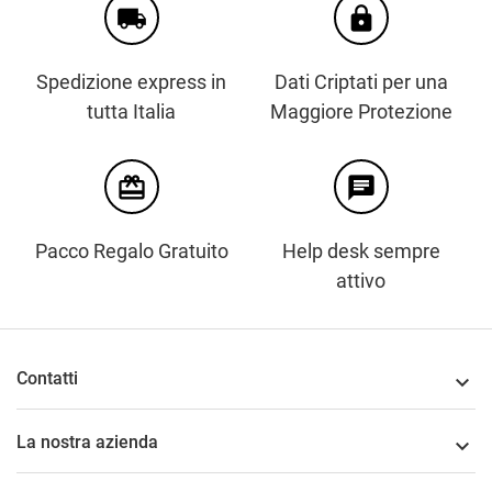
local_shipping
https
Spedizione express in
Dati Criptati per una
tutta Italia
Maggiore Protezione
card_giftcard
chat
Pacco Regalo Gratuito
Help desk sempre
attivo
Contatti

La nostra azienda
