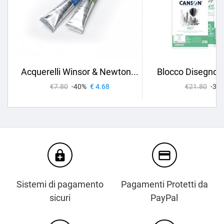
Acquerelli Winsor & Newton...
Blocco Disegno 
€7.80
-40%
€ 4.68
€21.80
-30
enhanced_encryption
credit_card
Sistemi di pagamento
Pagamenti Protetti da
sicuri
PayPal