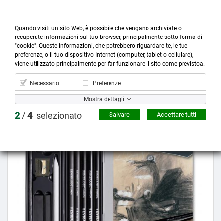
Quando visiti un sito Web, è possibile che vengano archiviate o
recuperate informazioni sul tuo browser, principalmente sotto forma di
"cookie". Queste informazioni, che potrebbero riguardare te, le tue
preferenze, o il tuo dispositivo Internet (computer, tablet o cellulare),



more_horiz
0
shopping_cart
viene utilizzato principalmente per far funzionare il sito come previstoa.
Prodotti
Account
Cerca
Menù
Carrello
Necessario
Preferenze
Mostra dettagli
Prezzo scontato
2
/
4
selezionato
Salvare
Accettare tutti