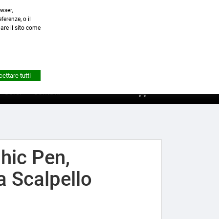
wser,
a.it
ferenze, o il
nare il sito come


Account
ettare tutti
shopping_cart
0
Corsi
Contatti
hic Pen,
a Scalpello