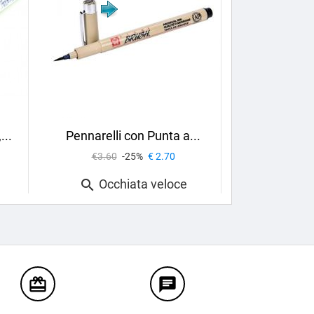
...
Pennarelli con Punta a...
€3.60
-25%
€ 2.70
Occhiata veloce

card_giftcard
chat