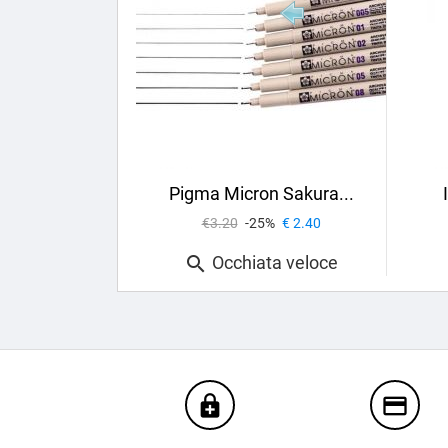
Pigma Micron Sakura...
€3.20
-25%
€ 2.40
Occhiata veloce

enhanced_encryption
credit_card