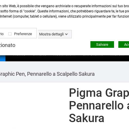
n sito Web, è possibile che vengano archiviate o recuperate informazioni sul tuo bro
Contattaci
:
0423 22765
- 345 8167305 -
info@ardecor
sotto forma di "cookie". Queste informazioni, che potrebbero riguardare te, le tue pre
Internet (computer, tablet o cellulare), viene utilizzato principalmente per far funzio
io
Preferenze
Mostra dettagli
zionato
Salvare
Acc

Home
Offerte
Recensioni
Chi Siamo
Marchi
raphic Pen, Pennarello a Scalpello Sakura
Pigma Grap
Pennarello 
Sakura