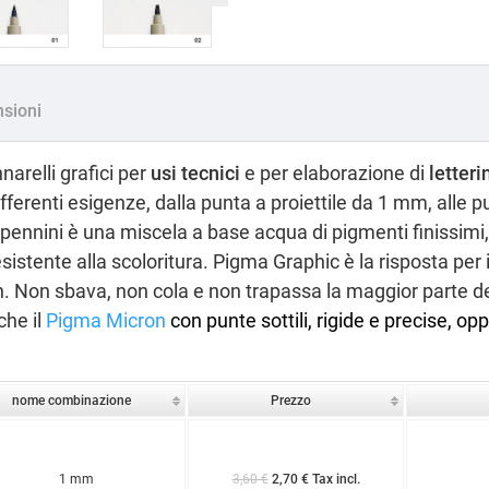
sioni
arelli grafici per
usi tecnici
e per elaborazione di
letteri
ferenti esigenze, dalla punta a proiettile da 1 mm, alle pun
ennini è una miscela a base acqua di pigmenti finissimi, i
istente alla scoloritura. Pigma Graphic è la risposta per il
n. Non sbava, non cola e non trapassa la maggior parte de
che il
Pigma Micron
con punte sottili, rigide e precise, opp
nome combinazione
Prezzo
1 mm
3,60 €
2,70 € Tax incl.