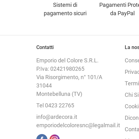
Sistemi di
Pagamenti Prote
pagamento sicuri
da PayPal
Contatti
La nos
Emporio del Colore S.R.L.
Cons
P.Iva: 02421980265
Priva
Via Risorgimento, n° 101/A
Termi
31044
Montebelluna (TV)
Chi S
Tel 0423 22765
Cooki
info@ardecora.it
Dicon
emporiodelcoloresnc@legalmail.it
Conta