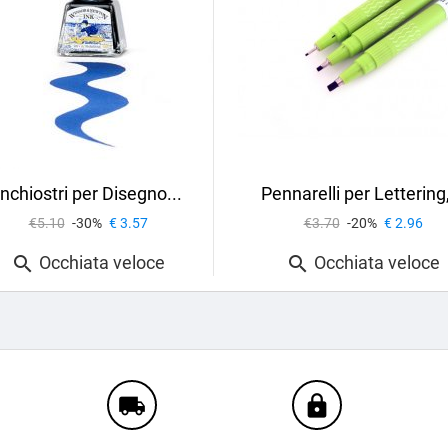
Inchiostri per Disegno...
Pennarelli per Lettering,
€5.10
-30%
€ 3.57
€3.70
-20%
€ 2.96
Occhiata veloce
Occhiata veloce


local_shipping
https