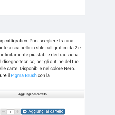
ng calligrafico
. Puoi scegliere tra una
te a scalpello in stile calligrafico da 2 e
nfinitamente più stabile dei tradizionali
 disegno tecnico, per gli outline del tuo
lle carte. Disponibile nel colore Nero.
ure il
Pigma Brush
con la
Aggiungi nel carrello
Aggiungi al carrello
add_circle