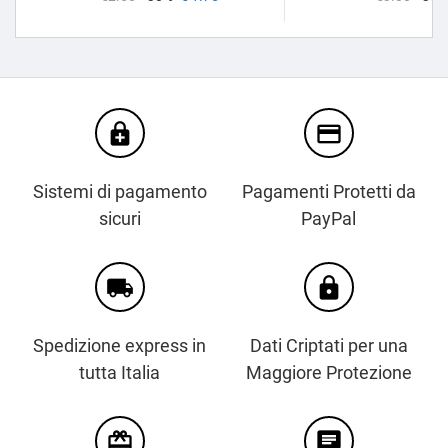
enhanced_encryption
credit_card
Sistemi di pagamento
Pagamenti Protetti da
sicuri
PayPal
local_shipping
https
Spedizione express in
Dati Criptati per una
tutta Italia
Maggiore Protezione
card_giftcard
chat