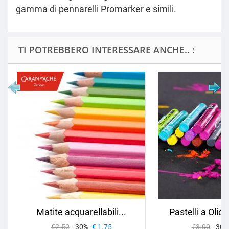
gamma di pennarelli Promarker e simili.
TI POTREBBERO INTERESSARE ANCHE.. :
Matite acquarellabili...
Pastelli a Olio
€2.50
-30%
€ 1.75
€3.00
-30%