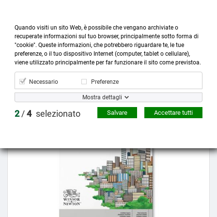
Quando visiti un sito Web, è possibile che vengano archiviate o
recuperate informazioni sul tuo browser, principalmente sotto forma di
"cookie". Queste informazioni, che potrebbero riguardare te, le tue
preferenze, o il tuo dispositivo Internet (computer, tablet o cellulare),



more_horiz
0
shopping_cart
viene utilizzato principalmente per far funzionare il sito come previstoa.
Prodotti
Account
Cerca
Menù
Carrello
Necessario
Preferenze
Mostra dettagli
Prezzo scontato
2
/
4
selezionato
Salvare
Accettare tutti