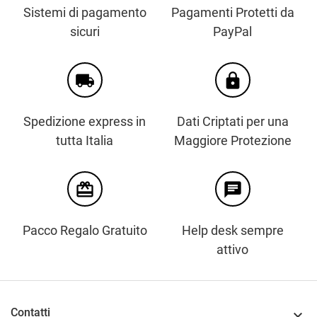
Sistemi di pagamento
Pagamenti Protetti da
sicuri
PayPal
local_shipping
https
Spedizione express in
Dati Criptati per una
tutta Italia
Maggiore Protezione
card_giftcard
chat
Pacco Regalo Gratuito
Help desk sempre
attivo
Contatti
