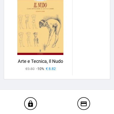
Arte e Tecnica, Il Nudo
€9.80
-10%
€ 8.82
enhanced_encryption
credit_card