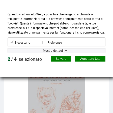
Quando visiti un sito Web, è possibile che vengano archiviate o
recuperate informazioni sul tuo browser, principalmente sotto forma di
"cookie". Queste informazioni, che potrebbero riguardare te, le tue
preferenze, o il tuo dispositivo Internet (computer, tablet o cellulare),



more_horiz
0
shopping_cart
viene utilizzato principalmente per far funzionare il sito come previstoa.
Prodotti
Account
Cerca
Menù
Carrello
Necessario
Preferenze
Mostra dettagli
Prezzo scontato
2
/
4
selezionato
Salvare
Accettare tutti